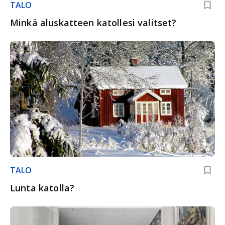
TALO
Minkä aluskatteen katollesi valitset?
TALO
Lunta katolla?