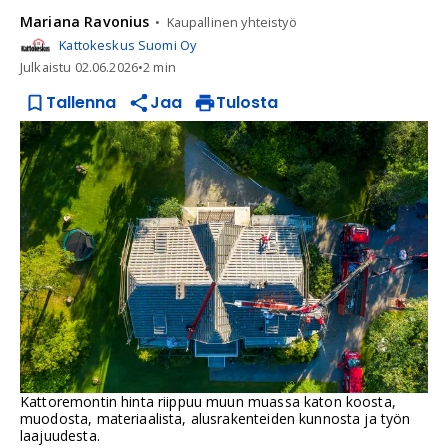
Mariana
Ravonius
Kaupallinen yhteistyö
Kattokeskus Suomi Oy
Julkaistu
02.06.2026
•
2 min
Tallenna
Jaa
Tulosta
Kattoremontin hinta riippuu muun muassa katon koosta,
muodosta, materiaalista, alusrakenteiden kunnosta ja työn
laajuudesta.