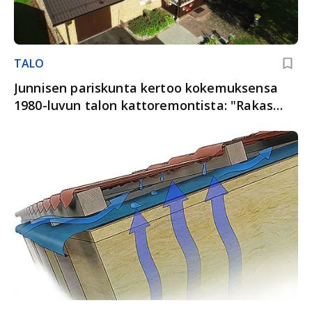
TALO
Junnisen pariskunta kertoo kokemuksensa
1980-luvun talon kattoremontista: "Rakas
talo pysyy nyt terveenä"