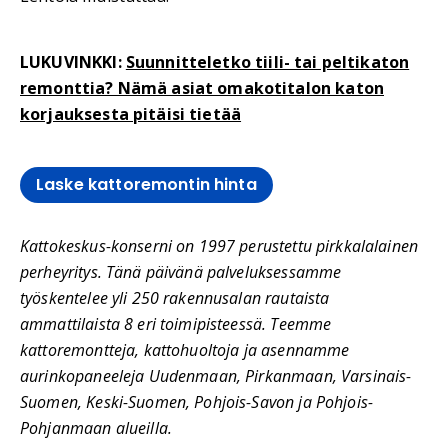
LUKUVINKKI:
Suunnitteletko tiili- tai peltikaton
remonttia? Nämä asiat omakotitalon katon
korjauksesta pitäisi tietää
Laske kattoremontin hinta
Kattokeskus-konserni on 1997 perustettu pirkkalalainen
perheyritys. Tänä päivänä palveluksessamme
työskentelee yli 250 rakennusalan rautaista
ammattilaista 8 eri toimipisteessä. Teemme
kattoremontteja, kattohuoltoja ja asennamme
aurinkopaneeleja Uudenmaan, Pirkanmaan, Varsinais-
Suomen, Keski-Suomen, Pohjois-Savon ja Pohjois-
Pohjanmaan alueilla.