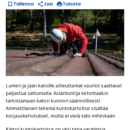
Tallenna
Jaa
Tulosta
Lumen ja jään katoille aiheuttamat vauriot saattavat
paljastua sattumalta. Asiantuntija kehottaakin
tarkistamaan katon kunnon säännöllisesti.
Ammattilaisen tekemä kuntokartoitus sisältää
korjauskehotukset, mutta ei vielä sido mihinkään.
Katon kuntokartoitus on yksi tapa varmistua