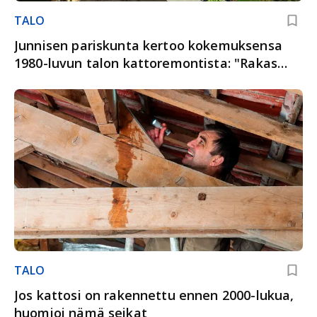
TALO
Junnisen pariskunta kertoo kokemuksensa
1980-luvun talon kattoremontista: "Rakas
talo pysyy nyt terveenä"
TALO
Jos kattosi on rakennettu ennen 2000-lukua,
huomioi nämä seikat