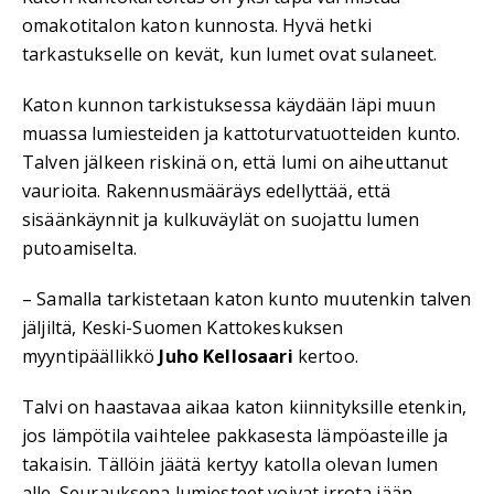
omakotitalon katon kunnosta. Hyvä hetki
tarkastukselle on kevät, kun lumet ovat sulaneet.
Katon kunnon tarkistuksessa käydään läpi muun
muassa lumiesteiden ja kattoturvatuotteiden kunto.
Talven jälkeen riskinä on, että lumi on aiheuttanut
vaurioita. Rakennusmääräys edellyttää, että
sisäänkäynnit ja kulkuväylät on suojattu lumen
putoamiselta.
– Samalla tarkistetaan katon kunto muutenkin talven
jäljiltä, Keski-Suomen Kattokeskuksen
myyntipäällikkö
Juho Kellosaari
kertoo.
Talvi on haastavaa aikaa katon kiinnityksille etenkin,
jos lämpötila vaihtelee pakkasesta lämpöasteille ja
takaisin. Tällöin jäätä kertyy katolla olevan lumen
alle. Seurauksena lumiesteet voivat irrota jään