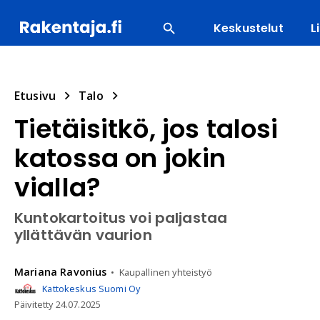
Keskustelut
L
SUOSITUIMMAT
ENERGIA
LVI
MATERIAALI
Etusivu
Talo
Tietäisitkö, jos talosi
katossa on jokin
vialla?
Kuntokartoitus voi paljastaa
yllättävän vaurion
Mariana
Ravonius
Kaupallinen yhteistyö
Kattokeskus Suomi Oy
Päivitetty
24.07.2025