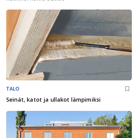
TALO
Seinät, katot ja ullakot lämpimiksi