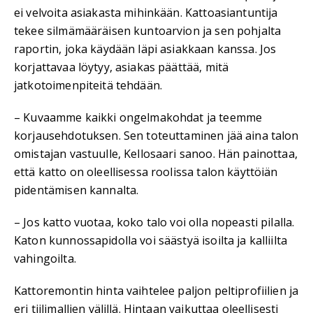
ei velvoita asiakasta mihinkään. Kattoasiantuntija
tekee silmämääräisen kuntoarvion ja sen pohjalta
raportin, joka käydään läpi asiakkaan kanssa. Jos
korjattavaa löytyy, asiakas päättää, mitä
jatkotoimenpiteitä tehdään.
– Kuvaamme kaikki ongelmakohdat ja teemme
korjausehdotuksen. Sen toteuttaminen jää aina talon
omistajan vastuulle, Kellosaari sanoo. Hän painottaa,
että katto on oleellisessa roolissa talon käyttöiän
pidentämisen kannalta.
– Jos katto vuotaa, koko talo voi olla nopeasti pilalla.
Katon kunnossapidolla voi säästyä isoilta ja kalliilta
vahingoilta.
Kattoremontin hinta vaihtelee paljon peltiprofiilien ja
eri tiilimallien välillä. Hintaan vaikuttaa oleellisesti