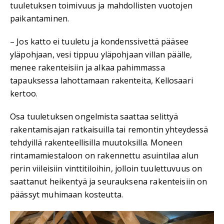
tuuletuksen toimivuus ja mahdollisten vuotojen
paikantaminen.
– Jos katto ei tuuletu ja kondenssivettä pääsee
yläpohjaan, vesi tippuu yläpohjaan villan päälle,
menee rakenteisiin ja alkaa pahimmassa
tapauksessa lahottamaan rakenteita, Kellosaari
kertoo.
Osa tuuletuksen ongelmista saattaa selittyä
rakentamisajan ratkaisuilla tai remontin yhteydessä
tehdyillä rakenteellisilla muutoksilla. Moneen
rintamamiestaloon on rakennettu asuintilaa alun
perin viileisiin vinttitiloihin, jolloin tuulettuvuus on
saattanut heikentyä ja seurauksena rakenteisiin on
päässyt muhimaan kosteutta.