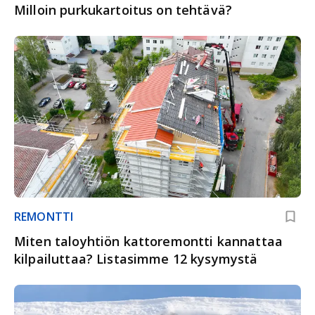
Milloin purkukartoitus on tehtävä?
REMONTTI
Miten taloyhtiön katto­remontti kannattaa
kilpailuttaa? Lista­simme 12 kysymystä