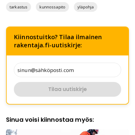
tarkastus
kunnossapito
yläpohja
Kiinnostuitko? Tilaa ilmainen
rakentaja.fi-uutiskirje:
Tilaa uutiskirje
Sinua voisi kiinnostaa myös: