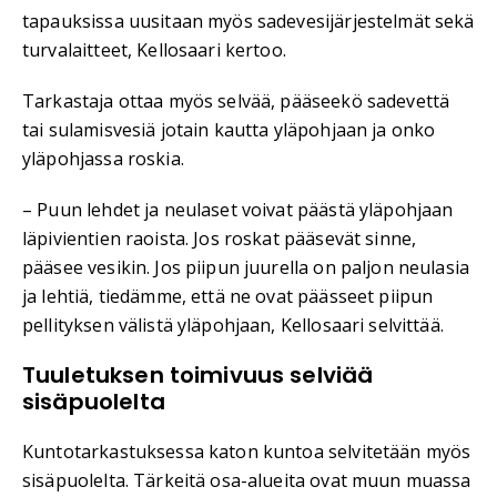
tapauksissa uusitaan myös sadevesijärjestelmät sekä
turvalaitteet, Kellosaari kertoo.
Tarkastaja ottaa myös selvää, pääseekö sadevettä
tai sulamisvesiä jotain kautta yläpohjaan ja onko
yläpohjassa roskia.
– Puun lehdet ja neulaset voivat päästä yläpohjaan
läpivientien raoista. Jos roskat pääsevät sinne,
pääsee vesikin. Jos piipun juurella on paljon neulasia
ja lehtiä, tiedämme, että ne ovat päässeet piipun
pellityksen välistä yläpohjaan, Kellosaari selvittää.
Tuuletuksen toimivuus selviää
sisäpuolelta
Kuntotarkastuksessa katon kuntoa selvitetään myös
sisäpuolelta. Tärkeitä osa-alueita ovat muun muassa