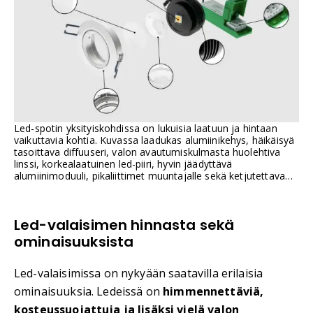
Led-spotin yksityiskohdissa on lukuisia laatuun ja hintaan
vaikuttavia kohtia. Kuvassa laadukas alumiinikehys, häikäisyä
tasoittava diffuuseri, valon avautumiskulmasta huolehtiva
linssi, korkealaatuinen led-piiri, hyvin jäädyttävä
alumiinimoduuli, pikaliittimet muuntajalle sekä ketjutettava
muuntaja.
Led-valaisimen hinnasta sekä
ominaisuuksista
Led-valaisimissa on nykyään saatavilla erilaisia
ominaisuuksia. Ledeissä on
himmennettäviä,
kosteussuojattuja ja lisäksi vielä valon