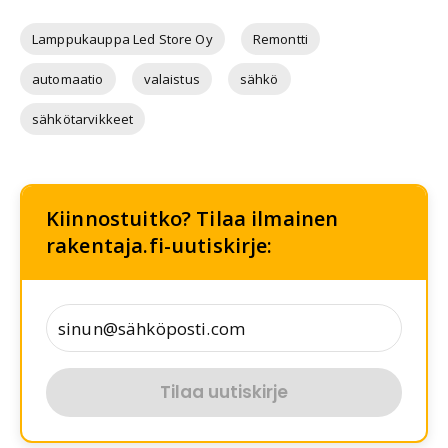
Lamppukauppa Led Store Oy
Remontti
automaatio
valaistus
sähkö
sähkötarvikkeet
Kiinnostuitko? Tilaa ilmainen
rakentaja.fi-uutiskirje:
Tilaa uutiskirje