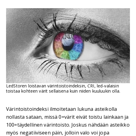
LedStoren loistavan värintoistoindeksin, CRI, led-valaisin
toistaa kohteen värit sellaisena kuin niiden kuuluukin olla.
Värintoistoindeksi ilmoitetaan lukuna asteikolla
nollasta sataan, missä 0=värit eivät toistu lainkaan ja
100=täydellinen värintoisto. Joskus nähdään asteikko
myös negatiiviseen päin, jolloin valo voi jopa