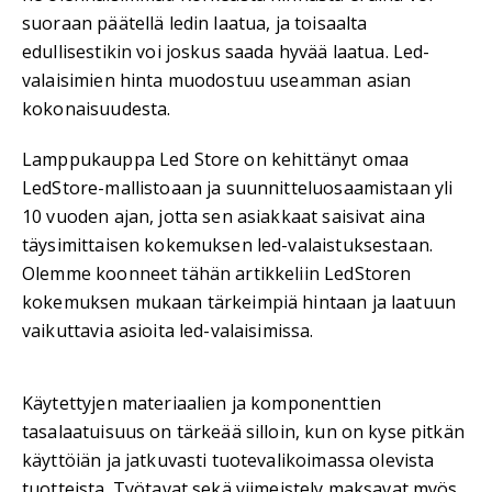
suoraan päätellä ledin laatua, ja toisaalta
edullisestikin voi joskus saada hyvää laatua. Led-
valaisimien hinta muodostuu useamman asian
kokonaisuudesta.
Lamppukauppa Led Store on kehittänyt omaa
LedStore-mallistoaan ja suunnitteluosaamistaan yli
10 vuoden ajan, jotta sen asiakkaat saisivat aina
täysimittaisen kokemuksen led-valaistuksestaan.
Olemme koonneet tähän artikkeliin LedStoren
kokemuksen mukaan tärkeimpiä hintaan ja laatuun
vaikuttavia asioita led-valaisimissa.
Käytettyjen materiaalien ja komponenttien
tasalaatuisuus on tärkeää silloin, kun on kyse pitkän
käyttöiän ja jatkuvasti tuotevalikoimassa olevista
tuotteista. Työtavat sekä viimeistely maksavat myös,