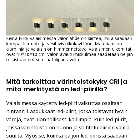
Seinä Funk valaisimessa valonlähde on kiinteä, millä saadaan
kompakti muoto ja vesitiivis ulkokäyttöön. Materiaali on
alumiinia ja valaisin on himmennettävä. Valaisimen ulkomitat
ovat 10*10*10 cm. Valon avautumiskulmaa säädetään neljän
toisistaan erillisen säätölipan avulla.
Mitä tarkoittaa värintoistokyky CRI ja
mitä merkitystä on led-piirillä?
Valaisimessa käytetty led-piiri vaikuttaa osaltaan
hintaan. Laadukkaat led-piirit, jotka toistavat hyvin
värejä, ovat luonnollisesti kalliimpia, kuin led-piirit,
joissa värintoisto on huono ja vaihtelu piirien välillä
suurta. Myös se, kuinka paljon led-piiristä saadaan