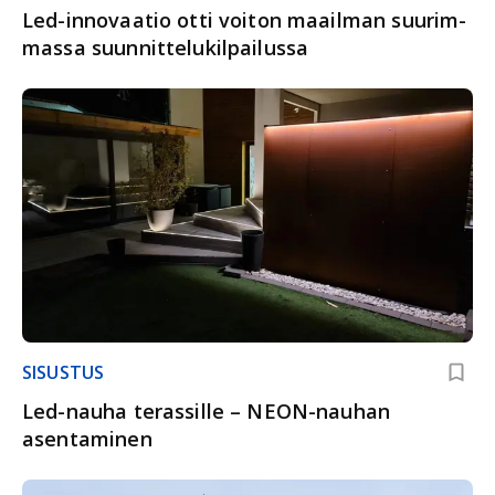
Led-innovaatio otti voiton maail­man suurim­
massa suunnittelu­kilpailussa
SISUSTUS
Led-nauha terassille – NEON-nauhan
asentaminen