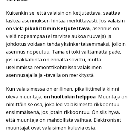
Kuitenkin se, että valaisin on ketjutettava, saattaa
laskea asennuksen hintaa merkittävästi. Jos valaisin
on vielä
pikaliittimin ketjutettava
, asennus on
vielä nopeampaa (ei tarvitse aukoa ruuveja) ja
johdotus voidaan tehdä yksinkertaisemmaksi, jolloin
asennus nopeutuu. Tämä ei toki välttämättä päde,
jos urakkahinta on ennalta sovittu, mutta
useimmissa remonttikohteissa valaisimen
asennusajalla ja -tavalla on merkitystä.
Kun valaisimessa on erillinen, pikaliittimellä kiinni
oleva muuntaja,
on huoltokin helppoa
. Muuntaja on
nimittäin se osa, joka led-valaisimesta rikkoontuu
ensimmäisenä, jos jotain rikkoontuu. On siis hyvä,
että muuntaja on mahdollista vaihtaa. Elektroniset
muuntajat ovat valaisimen kuluvia osia.