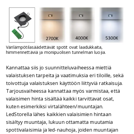
Värilämpötilasäädettävät spotit ovat laadukkaita,
himmennettäviä ja monipuolisen tunnelman luojia.
Kannattaa siis jo suunnitteluvaiheessa miettiä
valaistuksen tarpeita ja vaatimuksia eri tiloille, sekä
toivottuja valaistuksen käyttöön liittyviä ratkaisuja.
Tarjousvaiheessa kannattaa myös varmistaa, että
valaisimen hinta sisältää kaikki tarvittavat osat,
kuten esimerkiksi virtalähteen/muuntajan.
LedStorella lähes kaikkien valaisimien hintaan
sisältyy muuntaja, lukuun ottamatta muutamia
spottivalaisimia ja led-nauhoja, joiden muuntajan