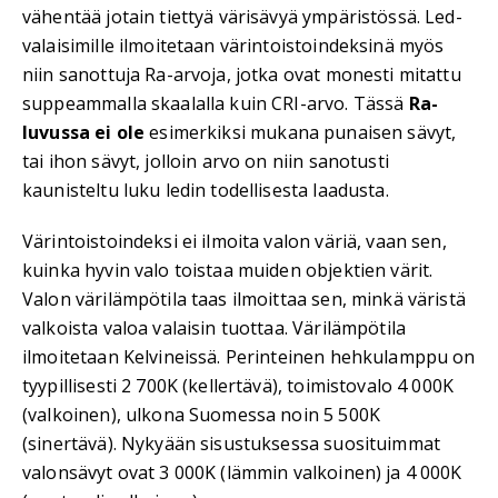
vähentää jotain tiettyä värisävyä ympäristössä. Led-
valaisimille ilmoitetaan värintoistoindeksinä myös
niin sanottuja Ra-arvoja, jotka ovat monesti mitattu
suppeammalla skaalalla kuin CRI-arvo. Tässä
Ra-
luvussa ei ole
esimerkiksi mukana punaisen sävyt,
tai ihon sävyt, jolloin arvo on niin sanotusti
kaunisteltu luku ledin todellisesta laadusta.
Värintoistoindeksi ei ilmoita valon väriä, vaan sen,
kuinka hyvin valo toistaa muiden objektien värit.
Valon värilämpötila taas ilmoittaa sen, minkä väristä
valkoista valoa valaisin tuottaa. Värilämpötila
ilmoitetaan Kelvineissä. Perinteinen hehkulamppu on
tyypillisesti 2 700K (kellertävä), toimistovalo 4 000K
(valkoinen), ulkona Suomessa noin 5 500K
(sinertävä). Nykyään sisustuksessa suosituimmat
valonsävyt ovat 3 000K (lämmin valkoinen) ja 4 000K