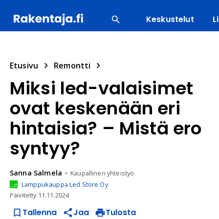
Keskustelut
L
SUOSITUIMMAT
ENERGIA
LVI
MATERIAALI
Etusivu
Remontti
Miksi led-valaisimet
ovat keskenään eri
hintaisia? – Mistä ero
syntyy?
Sanna
Salmela
Kaupallinen yhteistyö
Lamppukauppa Led Store Oy
Päivitetty
11.11.2024
Tallenna
Jaa
Tulosta