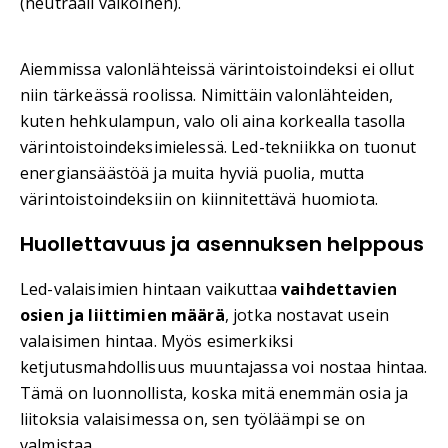
(neutraali valkoinen).
Aiemmissa valonlähteissä värintoistoindeksi ei ollut
niin tärkeässä roolissa. Nimittäin valonlähteiden,
kuten hehkulampun, valo oli aina korkealla tasolla
värintoistoindeksimielessä. Led-tekniikka on tuonut
energiansäästöä ja muita hyviä puolia, mutta
värintoistoindeksiin on kiinnitettävä huomiota.
Huollettavuus ja asennuksen helppous
Led-valaisimien hintaan vaikuttaa
vaihdettavien
osien ja liittimien määrä
, jotka nostavat usein
valaisimen hintaa. Myös esimerkiksi
ketjutusmahdollisuus muuntajassa voi nostaa hintaa.
Tämä on luonnollista, koska mitä enemmän osia ja
liitoksia valaisimessa on, sen työläämpi se on
valmistaa.