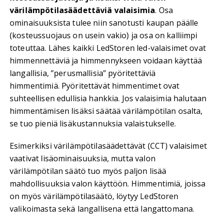
värilämpötilasäädettäviä valaisimia
. Osa
ominaisuuksista tulee niin sanotusti kaupan päälle
(kosteussuojaus on usein vakio) ja osa on kalliimpi
toteuttaa. Lähes kaikki LedStoren led-valaisimet ovat
himmennettäviä ja himmennykseen voidaan käyttää
langallisia, ”perusmallisia” pyöritettäviä
himmentimiä. Pyöritettävät himmentimet ovat
suhteellisen edullisia hankkia. Jos valaisimia halutaan
himmentämisen lisäksi säätää värilämpötilan osalta,
se tuo pieniä lisäkustannuksia valaistukselle.
Esimerkiksi värilämpötilasäädettävät (CCT) valaisimet
vaativat lisäominaisuuksia, mutta valon
värilämpötilan säätö tuo myös paljon lisää
mahdollisuuksia valon käyttöön. Himmentimiä, joissa
on myös värilämpötilasäätö, löytyy LedStoren
valikoimasta sekä langallisena että langattomana.