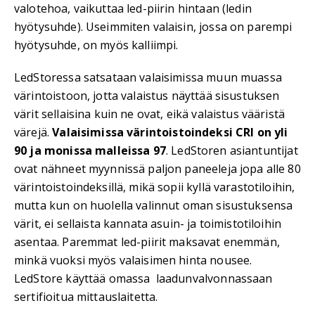
valotehoa, vaikuttaa led-piirin hintaan (ledin
hyötysuhde). Useimmiten valaisin, jossa on parempi
hyötysuhde, on myös kalliimpi.
LedStoressa satsataan valaisimissa muun muassa
värintoistoon, jotta valaistus näyttää sisustuksen
värit sellaisina kuin ne ovat, eikä valaistus vääristä
värejä.
Valaisimissa värintoistoindeksi CRI on yli
90 ja monissa malleissa 97
. LedStoren asiantuntijat
ovat nähneet myynnissä paljon paneeleja jopa alle 80
värintoistoindeksillä, mikä sopii kyllä varastotiloihin,
mutta kun on huolella valinnut oman sisustuksensa
värit, ei sellaista kannata asuin- ja toimistotiloihin
asentaa. Paremmat led-piirit maksavat enemmän,
minkä vuoksi myös valaisimen hinta nousee.
LedStore käyttää omassa laadunvalvonnassaan
sertifioitua mittauslaitetta.