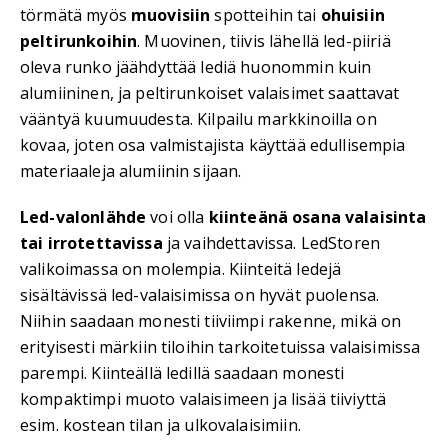
törmätä myös
muovisiin
spotteihin tai
ohuisiin
peltirunkoihin
. Muovinen, tiivis lähellä led-piiriä
oleva runko jäähdyttää lediä huonommin kuin
alumiininen, ja peltirunkoiset valaisimet saattavat
vääntyä kuumuudesta. Kilpailu markkinoilla on
kovaa, joten osa valmistajista käyttää edullisempia
materiaaleja alumiinin sijaan.
Led-valonlähde
voi olla
kiinteänä osana valaisinta
tai irrotettavissa
ja vaihdettavissa. LedStoren
valikoimassa on molempia. Kiinteitä ledejä
sisältävissä led-valaisimissa on hyvät puolensa.
Niihin saadaan monesti tiiviimpi rakenne, mikä on
erityisesti märkiin tiloihin tarkoitetuissa valaisimissa
parempi. Kiinteällä ledillä saadaan monesti
kompaktimpi muoto valaisimeen ja lisää tiiviyttä
esim. kostean tilan ja ulkovalaisimiin.