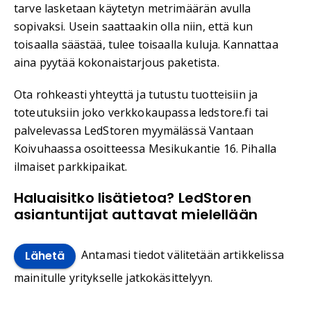
tarve lasketaan käytetyn metrimäärän avulla
sopivaksi. Usein saattaakin olla niin, että kun
toisaalla säästää, tulee toisaalla kuluja. Kannattaa
aina pyytää kokonaistarjous paketista.
Ota rohkeasti yhteyttä ja tutustu tuotteisiin ja
toteutuksiin joko verkkokaupassa ledstore.fi tai
palvelevassa LedStoren myymälässä Vantaan
Koivuhaassa osoitteessa Mesikukantie 16. Pihalla
ilmaiset parkkipaikat.
Haluaisitko lisätietoa? LedStoren
asiantuntijat auttavat mielellään
Antamasi tiedot välitetään artikkelissa
Lähetä
mainitulle yritykselle jatkokäsittelyyn.