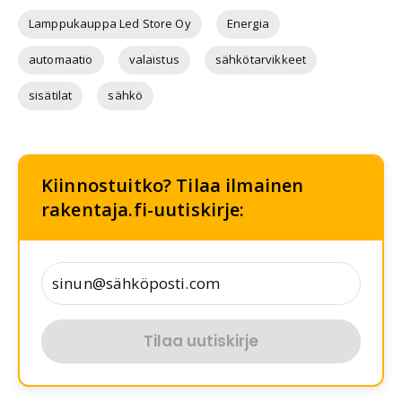
Lamppukauppa Led Store Oy
Energia
automaatio
valaistus
sähkötarvikkeet
sisätilat
sähkö
Kiinnostuitko? Tilaa ilmainen
rakentaja.fi-uutiskirje:
Tilaa uutiskirje