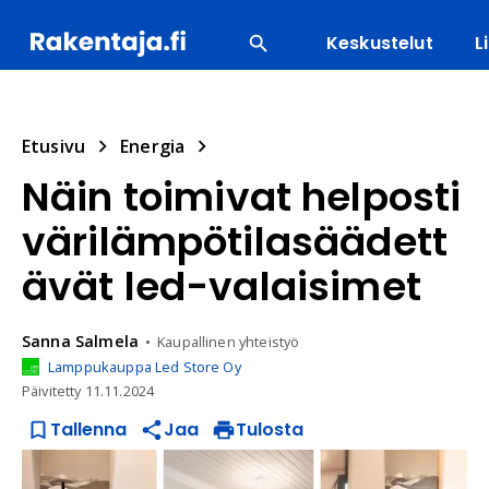
Keskustelut
L
SUOSITUIMMAT
ENERGIA
LVI
MATERIAALI
Etusivu
Energia
Näin toimivat helposti
värilämpötilasäädett
ävät led-valaisimet
Sanna
Salmela
Kaupallinen yhteistyö
Lamppukauppa Led Store Oy
Päivitetty
11.11.2024
Tallenna
Jaa
Tulosta