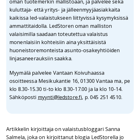
oman tuotemerkin mallistoaan, ja palvelee sekä
kuluttaja- että yritys- ja jälleenmyyjäasiakkaita
kaikissa led-valaistukseen liittyvissä kysymyksissä
ammattitaidolla. LedStoren oman malliston
valaisimilla saadaan toteutettua valaistus
monenlaisiin kohteisiin aina yksittäisistä
huoneistoremonteista asunto-osakeyhtiöiden
linjasaneerauksiin saakka.
Myymälä palvelee Vantaan Koivuhaassa
osoitteessa Mesikukantie 16, 01300 Vantaa ma, pe
klo 8.30-15.30 ti-to klo 8.30-17.00 ja la klo 10-14.
Sähköposti
myynti@ledstore.fi
, p. 045 251 4510.
Artikkelin kirjoittaja on valaistusbloggari Sanna
Salmela, joka on kirjoittanut blogia LedStorella jo