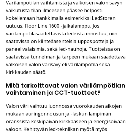
Värilämpötilan vaihtamista ja valkoisen valon sävyn
vaikutusta tilan ilmeeseen pääsee helposti
kokeilemaan hankkimalla esimerkiksi LedStoren
uutuus, Floor Line 1600 -jalkalamppu. Jos
värilämpötilasäädettävistä ledeistä innostuu, niin
saatavissa on kiinteäasenteisia uppospotteja ja
paneelivalaisimia, sekä led-nauhoja. Tuotteissa on
saatavissa tunnelman ja tarpeen mukaan säädettävä
valkoisen valon värisävy eli värilämpötila sekä
kirkkauden säätö.
Mitä tarkoittavat valon värilämpötilan
vaihtaminen ja CCT-tuotteet?
Valon väri vaihtuu luonnossa vuorokauden aikojen
mukaan auringonnousun ja -laskun lämpimän
oranssista keskipäivän kirkkaaseen ja energisoivaan
valoon. Kehittyvän led-tekniikan myötä myös