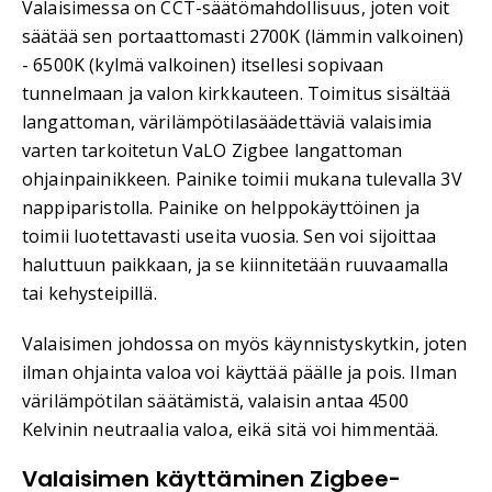
Valaisimessa on CCT-säätömahdollisuus, joten voit
säätää sen portaattomasti 2700K (lämmin valkoinen)
- 6500K (kylmä valkoinen) itsellesi sopivaan
tunnelmaan ja valon kirkkauteen. Toimitus sisältää
langattoman, värilämpötilasäädettäviä valaisimia
varten tarkoitetun VaLO Zigbee langattoman
ohjainpainikkeen. Painike toimii mukana tulevalla 3V
nappiparistolla. Painike on helppokäyttöinen ja
toimii luotettavasti useita vuosia. Sen voi sijoittaa
haluttuun paikkaan, ja se kiinnitetään ruuvaamalla
tai kehysteipillä.
Valaisimen johdossa on myös käynnistyskytkin, joten
ilman ohjainta valoa voi käyttää päälle ja pois. Ilman
värilämpötilan säätämistä, valaisin antaa 4500
Kelvinin neutraalia valoa, eikä sitä voi himmentää.
Valaisimen käyttäminen Zigbee-