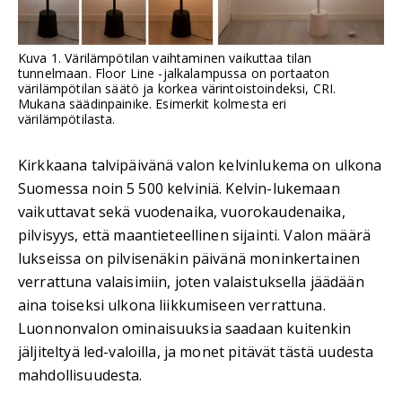
Kuva 1. Värilämpötilan vaihtaminen vaikuttaa tilan
tunnelmaan. Floor Line -jalkalampussa on portaaton
värilämpötilan säätö ja korkea värintoistoindeksi, CRI.
Mukana säädinpainike. Esimerkit kolmesta eri
värilämpötilasta.
Kirkkaana talvipäivänä valon kelvinlukema on ulkona
Suomessa noin 5 500 kelviniä. Kelvin-lukemaan
vaikuttavat sekä vuodenaika, vuorokaudenaika,
pilvisyys, että maantieteellinen sijainti. Valon määrä
lukseissa on pilvisenäkin päivänä moninkertainen
verrattuna valaisimiin, joten valaistuksella jäädään
aina toiseksi ulkona liikkumiseen verrattuna.
Luonnonvalon ominaisuuksia saadaan kuitenkin
jäljiteltyä led-valoilla, ja monet pitävät tästä uudesta
mahdollisuudesta.