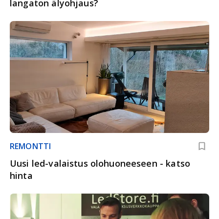
langaton älyohjaus?
REMONTTI
Uusi led-valaistus olohuoneeseen - katso
hinta