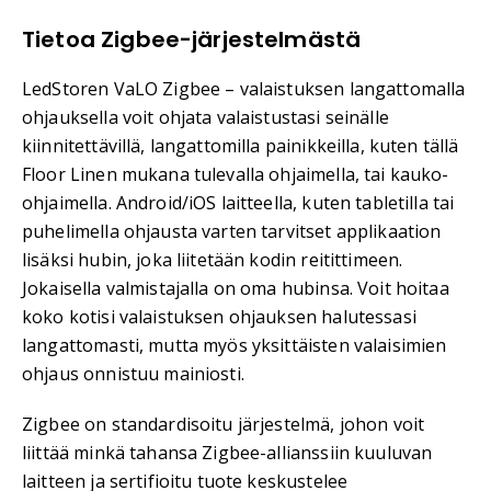
Tietoa Zigbee-järjestelmästä
LedStoren VaLO Zigbee – valaistuksen langattomalla
ohjauksella voit ohjata valaistustasi seinälle
kiinnitettävillä, langattomilla painikkeilla, kuten tällä
Floor Linen mukana tulevalla ohjaimella, tai kauko-
ohjaimella. Android/iOS laitteella, kuten tabletilla tai
puhelimella ohjausta varten tarvitset applikaation
lisäksi hubin, joka liitetään kodin reitittimeen.
Jokaisella valmistajalla on oma hubinsa. Voit hoitaa
koko kotisi valaistuksen ohjauksen halutessasi
langattomasti, mutta myös yksittäisten valaisimien
ohjaus onnistuu mainiosti.
Zigbee on standardisoitu järjestelmä, johon voit
liittää minkä tahansa Zigbee-allianssiin kuuluvan
laitteen ja sertifioitu tuote keskustelee