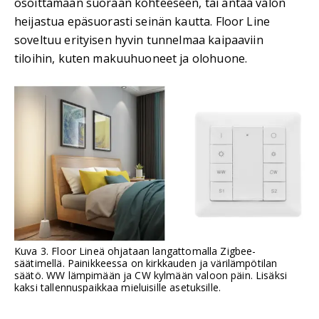
osoittamaan suoraan kohteeseen, tai antaa valon
heijastua epäsuorasti seinän kautta. Floor Line
soveltuu erityisen hyvin tunnelmaa kaipaaviin
tiloihin, kuten makuuhuoneet ja olohuone.
Kuva 3. Floor Lineä ohjataan langattomalla Zigbee-
säätimellä. Painikkeessa on kirkkauden ja värilämpötilan
säätö. WW lämpimään ja CW kylmään valoon päin. Lisäksi
kaksi tallennuspaikkaa mieluisille asetuksille.