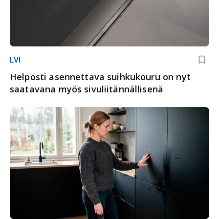
LVI
Helposti asennettava suihkukouru on nyt
saatavana myös sivuliitännällisenä