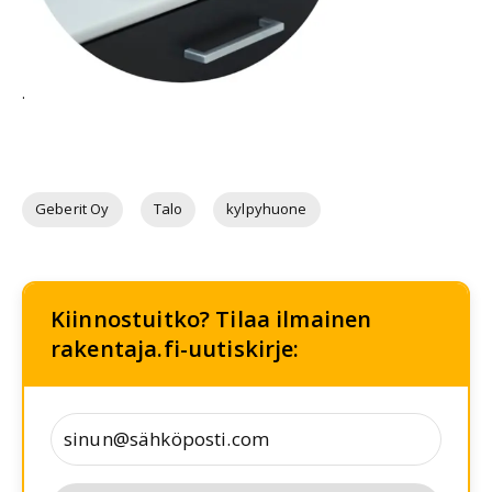
.
Geberit Oy
Talo
kylpyhuone
Kiinnostuitko? Tilaa ilmainen
rakentaja.fi-uutiskirje: