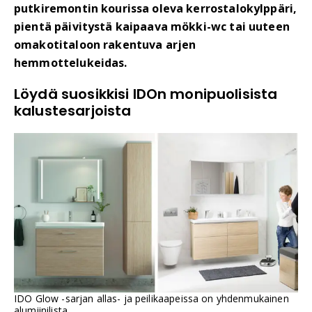
putkiremontin kourissa oleva kerrostalokylppäri,
pientä päivitystä kaipaava mökki-wc tai uuteen
omakotitaloon rakentuva arjen
hemmottelukeidas.
Löydä suosikkisi IDOn monipuolisista
kalustesarjoista
IDO Glow -sarjan allas- ja peilikaapeissa on yhdenmukainen
alumiinilista.