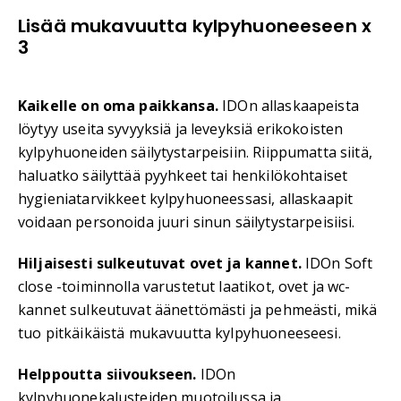
Lisää mukavuutta kylpyhuoneeseen x
3
Kaikelle on oma paikkansa.
IDOn allaskaapeista
löytyy useita syvyyksiä ja leveyksiä erikokoisten
kylpyhuoneiden säilytystarpeisiin. Riippumatta siitä,
haluatko säilyttää pyyhkeet tai henkilökohtaiset
hygieniatarvikkeet kylpyhuoneessasi, allaskaapit
voidaan personoida juuri sinun säilytystarpeisiisi.
Hiljaisesti sulkeutuvat ovet ja kannet.
IDOn Soft
close -toiminnolla varustetut laatikot, ovet ja wc-
kannet sulkeutuvat äänettömästi ja pehmeästi, mikä
tuo pitkäikäistä mukavuutta kylpyhuoneeseesi.
Helppoutta siivoukseen.
IDOn
kylpyhuonekalusteiden muotoilussa ja