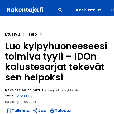
Keskustelut
L
SUOSITUIMMAT
ENERGIA
LVI
MATERIAALI
Etusivu
Talo
Luo kylpyhuoneeseesi
toimiva tyyli – IDOn
kalustesarjat tekevät
sen helpoksi
Rakentajan
toimitus
Kaupallinen yhteistyö
Geberit Oy
Päivitetty
19.08.2024
Tallenna
Jaa
Tulosta