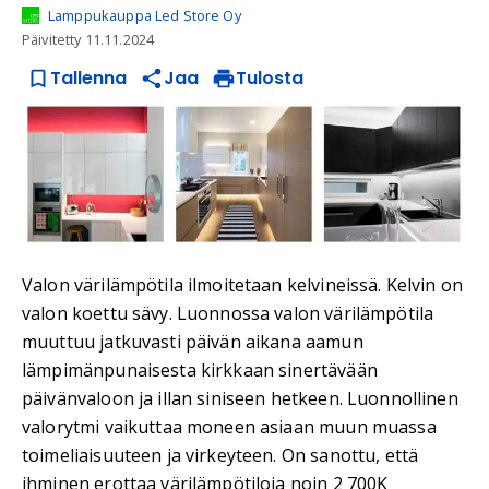
Lamppukauppa Led Store Oy
Päivitetty
11.11.2024
Tallenna
Jaa
Tulosta
Valon värilämpötila ilmoitetaan kelvineissä. Kelvin on
valon koettu sävy. Luonnossa valon värilämpötila
muuttuu jatkuvasti päivän aikana aamun
lämpimänpunaisesta kirkkaan sinertävään
päivänvaloon ja illan siniseen hetkeen. Luonnollinen
valorytmi vaikuttaa moneen asiaan muun muassa
toimeliaisuuteen ja virkeyteen. On sanottu, että
ihminen erottaa värilämpötiloja noin 2 700K