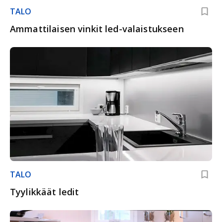
TALO
Ammattilaisen vinkit led-valaistukseen
TALO
Tyylikkäät ledit