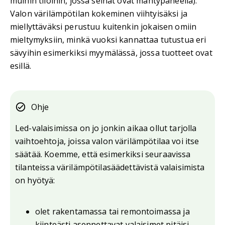
muihin tiloihin, jossa seinät ovat mäntypaneelia).
Valon värilämpötilan kokeminen viihtyisäksi ja
miellyttäväksi perustuu kuitenkin jokaisen omiin
mieltymyksiin, minkä vuoksi kannattaa tutustua eri
sävyihin esimerkiksi myymälässä, jossa tuotteet ovat
esillä.
Ohje
Led-valaisimissa on jo jonkin aikaa ollut tarjolla
vaihtoehtoja, joissa valon värilämpötilaa voi itse
säätää. Koemme, että esimerkiksi seuraavissa
tilanteissa värilämpötilasäädettävistä valaisimista
on hyötyä:
olet rakentamassa tai remontoimassa ja
kiinteästi asennettavat valaisimet pitäisi