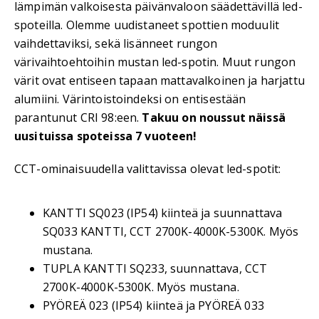
lämpimän valkoisesta päivänvaloon säädettävillä led-
spoteilla. Olemme uudistaneet spottien moduulit
vaihdettaviksi, sekä lisänneet rungon
värivaihtoehtoihin mustan led-spotin. Muut rungon
värit ovat entiseen tapaan mattavalkoinen ja harjattu
alumiini. Värintoistoindeksi on entisestään
parantunut CRI 98:een.
Takuu on noussut näissä
uusituissa spoteissa 7 vuoteen!
CCT-ominaisuudella valittavissa olevat led-spotit:
KANTTI SQ023 (IP54) kiinteä ja suunnattava
SQ033 KANTTI, CCT 2700K-4000K-5300K. Myös
mustana.
TUPLA KANTTI SQ233, suunnattava, CCT
2700K-4000K-5300K. Myös mustana.
PYÖREÄ 023 (IP54) kiinteä ja PYÖREÄ 033