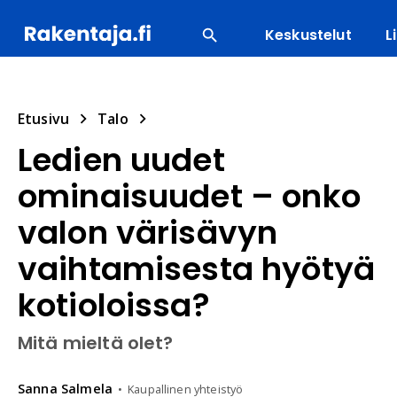
Keskustelut
L
SUOSITUIMMAT
ENERGIA
LVI
MATERIAALI
Etusivu
Talo
Ledien uudet
ominaisuudet – onko
valon värisävyn
vaihtamisesta hyötyä
kotioloissa?
Mitä mieltä olet?
Sanna
Salmela
Kaupallinen yhteistyö