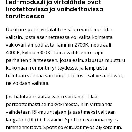
Led-moduuli ja virtalähde ovat
irrotettavissa ja vaihdettavissa
tarvittaessa
Uusitun spotin virtalähteessä on värilämpötilan
valitsin, josta asennettaessa voi valita kolmesta
vakiovärilämpötilasta, lämmin 2700K, neutraali
4000K, kylmä 5300K. Tämä vaihtoehto sopii
parhaiten tilanteeseen, jossa esim. sisustus muuttuu
kokonaan remontin yhteydessä, ja lampuista
halutaan vaihtaa värilämpötila. Jos osat vikaantuvat,
ne voidaan vaihtaa.
Jos halutaan säätää valon värilämpötilaa
portaattomasti seinäkytkimestä, niin virtalähde
vaihdetaan RF-muuntajaan ja säätimeksi valitaan
langaton (RF) CCT-säädin. Spotti on vakiona myös
himmennettävä. Spotit soveltuvat myös älykoteihin,