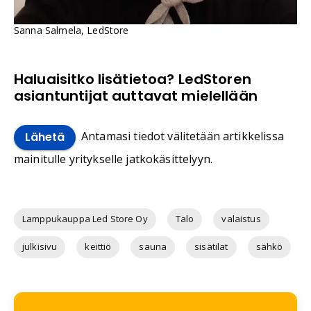
Sanna Salmela, LedStore
Haluaisitko lisätietoa? LedStoren
asiantuntijat auttavat mielellään
Antamasi tiedot välitetään artikkelissa
Lähetä
mainitulle yritykselle jatkokäsittelyyn.
Lamppukauppa Led Store Oy
Talo
valaistus
julkisivu
keittiö
sauna
sisätilat
sähkö