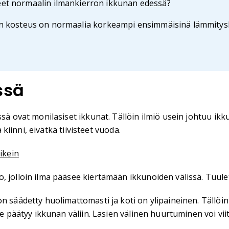
eet normaalin ilmankierron ikkunan edessä?
man kosteus on normaalia korkeampi ensimmäisinä lämmityska
ssä
ssä ovat monilasiset ikkunat. Tällöin ilmiö usein johtuu ik
 kiinni, eivätkä tiivisteet vuoda.
oikein
, jolloin ilma pääsee kiertämään ikkunoiden välissä. Tuule
n säädetty huolimattomasti ja koti on ylipaineinen. Tällöin
 se päätyy ikkunan väliin. Lasien välinen huurtuminen voi v