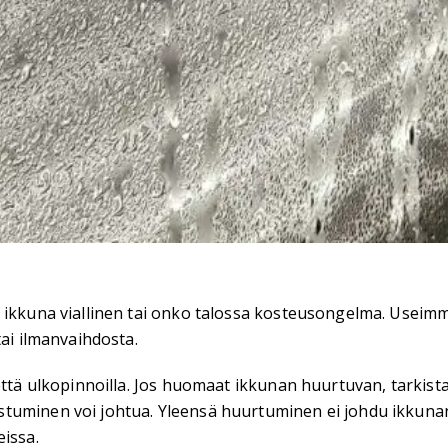
 ikkuna viallinen tai onko talossa kosteusongelma. Useimmi
tai ilmanvaihdosta.
ttä ulkopinnoilla. Jos huomaat ikkunan huurtuvan, tarkista 
uminen voi johtua. Yleensä huurtuminen ei johdu ikkunan r
eissa.