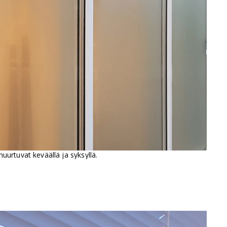
uurtuvat keväällä ja syksyllä.