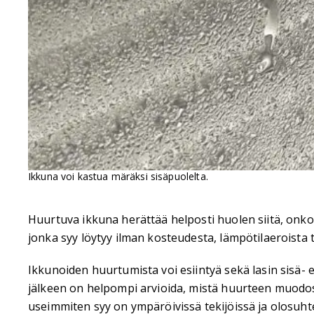
Ikkuna voi kastua märäksi sisäpuolelta.
Huurtuva ikkuna herättää helposti huolen siitä, onko
jonka syy löytyy ilman kosteudesta, lämpötilaeroista 
Ikkunoiden huurtumista voi esiintyä sekä lasin sisä- e
jälkeen on helpompi arvioida, mistä huurteen muodost
useimmiten syy on ympäröivissä tekijöissä ja olosuht