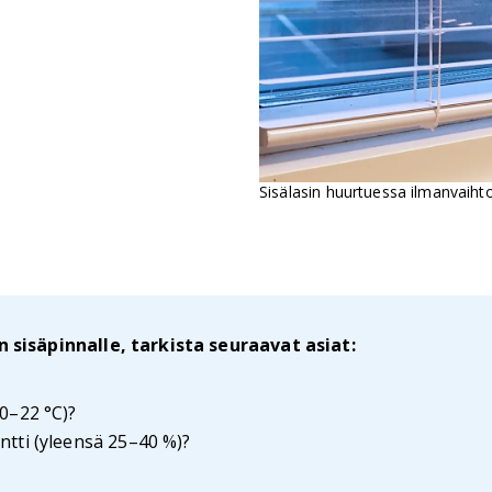
Sisälasin huurtuessa ilmanvaiht
sisäpinnalle, tarkista seuraavat asiat:
0–22 °C)?
tti (yleensä 25–40 %)?