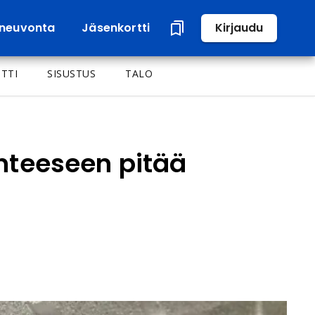
neuvonta
Jäsenkortti
Kirjaudu
TTI
SISUSTUS
TALO
anteeseen pitää