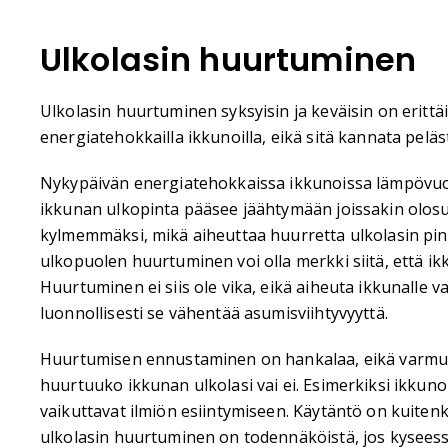
Ulkolasin huurtuminen
Ulkolasin huurtuminen syksyisin ja keväisin on erittä
energiatehokkailla ikkunoilla, eikä sitä kannata peläs
Nykypäivän energiatehokkaissa ikkunoissa lämpövuot
ikkunan ulkopinta pääsee jäähtymään joissakin olos
kylmemmäksi, mikä aiheuttaa huurretta ulkolasin pi
ulkopuolen huurtuminen voi olla merkki siitä, että ik
Huurtuminen ei siis ole vika, eikä aiheuta ikkunalle 
luonnollisesti se vähentää asumisviihtyvyyttä.
Huurtumisen ennustaminen on hankalaa, eikä varmu
huurtuuko ikkunan ulkolasi vai ei. Esimerkiksi ikkunoi
vaikuttavat ilmiön esiintymiseen. Käytäntö on kuitenk
ulkolasin huurtuminen on todennäköistä, jos kyseessä