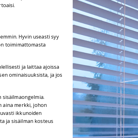
toaisi.
hemmin. Hyvin useasti syy
on toimimattomasta
llisesti ja laittaa ajoissa
en ominaisuuksista, ja jos
in sisäilmaongelmia.
 aina merkki, johon
tuvasti ikkunoiden
ta ja sisäilman kosteus