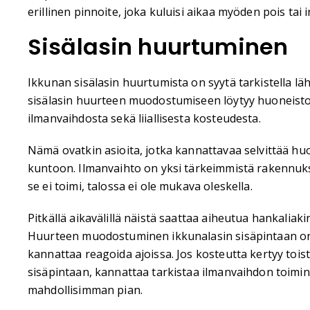
erillinen pinnoite, joka kuluisi aikaa myöden pois tai ir
Sisälasin huurtuminen
Ikkunan sisälasin huurtumista on syytä tarkistella lä
sisälasin huurteen muodostumiseen löytyy huoneist
ilmanvaihdosta sekä liiallisesta kosteudesta.
Nämä ovatkin asioita, jotka kannattavaa selvittää huole
kuntoon. Ilmanvaihto on yksi tärkeimmistä rakennuks
se ei toimi, talossa ei ole mukava oleskella.
Pitkällä aikavälillä näistä saattaa aiheutua hankaliak
Huurteen muodostuminen ikkunalasin sisäpintaan on
kannattaa reagoida ajoissa. Jos kosteutta kertyy tois
sisäpintaan, kannattaa tarkistaa ilmanvaihdon toimin
mahdollisimman pian.