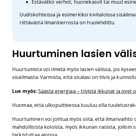
Estävätkö verhot, huonekasvit tai muut esin
Uudiskohteissa ja esimerkiksi kivitaloissa sisäil
riittävästä ilmankierrosta on huolehdittu.
Huurtuminen lasien väli
Huurtumista voi ilmetä myös lasien välissä, jos kysee
sisäilmasta. Varmista, että sisälasi on tiivis ja kunnolla
Lue myös:
Säästä energiaa – tiivistä ikkunat ja ovet 
Huomaa, että ulkopuitteessa kuuluu olla tuuletusrako
Huurtuminen voi johtua myös siitä, että ilmanvaihto o
mahdollisista koloista, myös ikkunan raoista, jolloin
tarkistuttaa ajoissa.