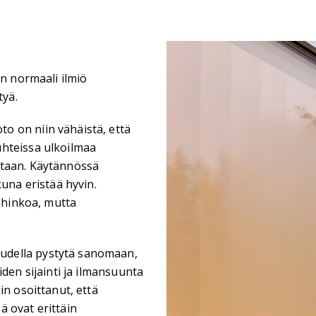
in normaali ilmiö
tyä.
o on niin vähäistä, että
uhteissa ulkoilmaa
ntaan. Käytännössä
kuna eristää hyvin.
vahinkoa, mutta
udella pystytä sanomaan,
den sijainti ja ilmansuunta
in osoittanut, että
 ovat erittäin