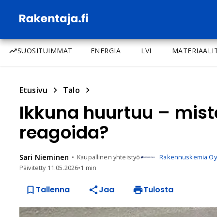
SUOSITUIMMAT
ENERGIA
LVI
MATERIAALI
Etusivu
Talo
Ikkuna huurtuu – mistä
reagoida?
Sari
Nieminen
Kaupallinen yhteistyö
Rakennuskemia Oy
Päivitetty
11.05.2026
•
1 min
Tallenna
Jaa
Tulosta