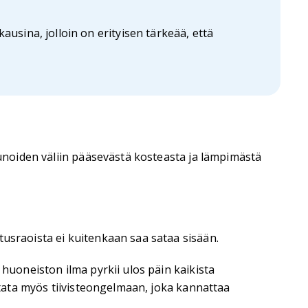
usina, jolloin on erityisen tärkeää, että
kunoiden väliin pääsevästä kosteasta ja lämpimästä
tusraoista ei kuitenkaan saa sataa sisään.
 huoneiston ilma pyrkii ulos päin kaikista
iitata myös tiivisteongelmaan, joka kannattaa