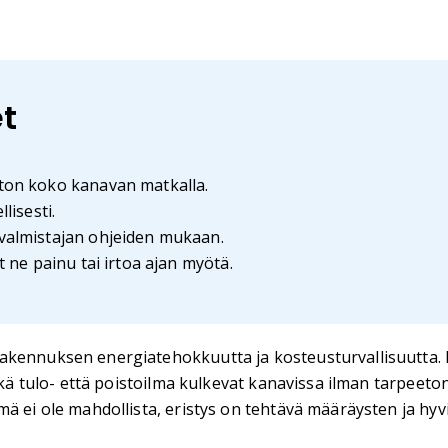
t
aton koko kanavan matkalla.
lisesti.
 valmistajan ohjeiden mukaan.
t ne painu tai irtoa ajan myötä.
kennuksen energiatehokkuutta ja kosteusturvallisuutta. Huo
sekä tulo- että poistoilma kulkevat kanavissa ilman tarpeeto
mä ei ole mahdollista, eristys on tehtävä määräysten ja hy