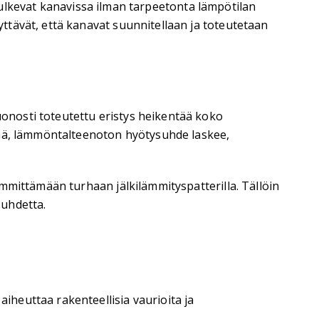
 kulkevat kanavissa ilman tarpeetonta lämpötilan
tävät, että kanavat suunnitellaan ja toteutetaan
onosti toteutettu eristys heikentää koko
änä, lämmöntalteenoton hyötysuhde laskee,
mmittämään turhaan jälkilämmityspatterilla. Tällöin
suhdetta.
iheuttaa rakenteellisia vaurioita ja