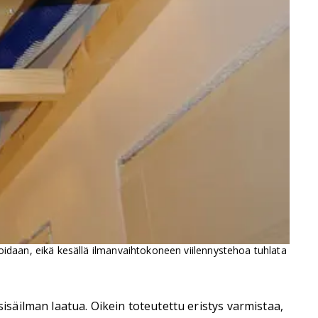
idaan, eikä kesällä ilmanvaihtokoneen viilennystehoa tuhlata
äilman laatua. Oikein toteutettu eristys varmistaa,