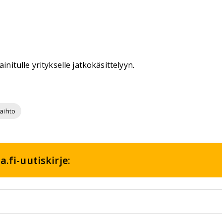
initulle yritykselle jatkokäsittelyyn.
aihto
.fi-uutiskirje: