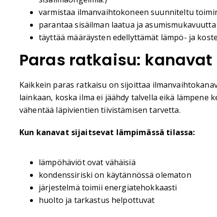
varmistaa ilmanvaihtokoneen suunniteltu toimi
parantaa sisäilman laatua ja asumismukavuutta
täyttää määräysten edellyttämät lämpö- ja kost
Paras ratkaisu: kanavat
Kaikkein paras ratkaisu on sijoittaa ilmanvaihtokanav
lainkaan, koska ilma ei jäähdy talvella eikä lämpene 
vähentää läpivientien tiivistämisen tarvetta.
Kun kanavat sijaitsevat lämpimässä tilassa:
lämpöhäviöt ovat vähäisiä
kondenssiriski on käytännössä olematon
järjestelmä toimii energiatehokkaasti
huolto ja tarkastus helpottuvat