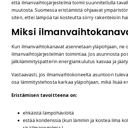
että ilmanvaihtojärjestelmä toimii suunnitellulla tava
muutosta. Suomessa eristämistä ohjaavat ympäristömi
siten, ettei lämpöä tai kosteutta siirry rakenteisiin hait
Miksi ilmanvaihtokanava
Kun ilmanvaihtokanavat asennetaan yläpohjaan, ne o
ilmanvaihtojärjestelmän toimintaa. Jos asunnosta po
jälkilämmityspatterin energiankulutus kasvaa ja jäät
Vastaavasti, jos ilmanvaihtokoneelta asuntoon tuleva
osa lämmitystehosta karkaa yläpohjaan, mikä lisää e
Eristämisen tavoitteena on:
ehkäistä lämpöhäviöitä
estää kondenssia (kun lämmin ja kostea ilma koht
sisäilmaongelmia.)