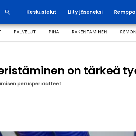
Keskustelut
Liity jäseneksi
Remppa
T
PALVELUT
PIHA
RAKENTAMINEN
REMON
eristäminen on tärkeä t
tämisen perusperiaatteet