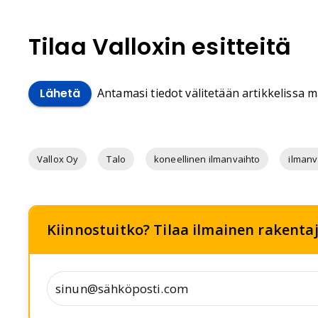
Tilaa Valloxin esitteitä
Antamasi tiedot välitetään artikkelissa ma
Lähetä
Vallox Oy
Talo
koneellinen ilmanvaihto
ilmanv
Kiinnostuitko? Tilaa ilmainen rakentaja