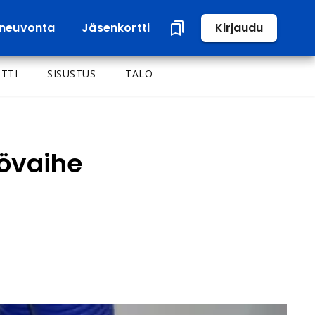
neuvonta
Jäsenkortti
Kirjaudu
TTI
SISUSTUS
TALO
yövaihe