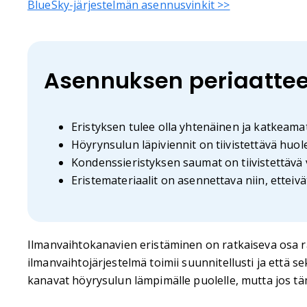
BlueSky-järjestelmän asennusvinkit >>
Asennuksen periaattee
Eristyksen tulee olla yhtenäinen ja katkeam
Höyrynsulun läpiviennit on tiivistettävä huolel
Kondenssieristyksen saumat on tiivistettävä
Eristemateriaalit on asennettava niin, etteivä
Ilmanvaihtokanavien eristäminen on ratkaiseva osa ra
ilmanvaihtojärjestelmä toimii suunnitellusti ja että 
kanavat höyrysulun lämpimälle puolelle, mutta jos tä