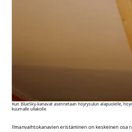
Kun BlueSky-kanavat asennetaan höyrysulun alapuolelle, höyr
kuumalle ullakolle.
Ilmanvaihtokanavien eristäminen on keskeinen osa rak