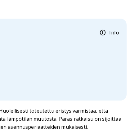
Info
lellisesti toteutettu eristys varmistaa, että
nta lämpötilan muutosta. Paras ratkaisu on sijoittaa
vien asennusperiaatteiden mukaisesti.