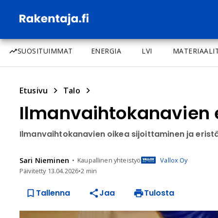
SUOSITUIMMAT
ENERGIA
LVI
MATERIAALI
Etusivu
Talo
Ilmanvaihtokanavien 
Ilmanvaihtokanavien oikea sijoittaminen ja eris
Sari
Nieminen
Kaupallinen yhteistyö
Vallox Oy
Päivitetty
13.04.2026
•
2 min
Tallenna
Jaa
Tulosta