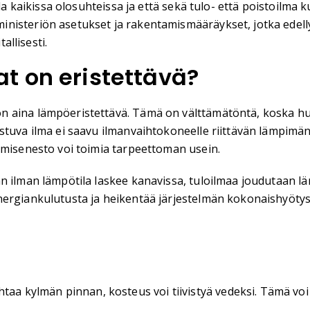
lla kaikissa olosuhteissa ja että sekä tulo- että poistoilma
nisteriön asetukset ja rakentamismääräykset, jotka edellyt
allisesti.
t on eristettävä?
n aina lämpöeristettävä. Tämä on välttämätöntä, koska hu
istuva ilma ei saavu ilmanvaihtokoneelle riittävän lämpim
ymisenesto voi toimia tarpeettoman usein.
n ilman lämpötila laskee kanavissa, tuloilmaa joudutaan lä
nergiankulutusta ja heikentää järjestelmän kokonaishyöty
aa kylmän pinnan, kosteus voi tiivistyä vedeksi. Tämä voi a