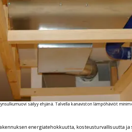
ynsulkumuovi säilyy ehjänä. Talvella kanaviston lämpöhäviöt minimo
ennuksen energiatehokkuutta, kosteusturvallisuutta ja sis