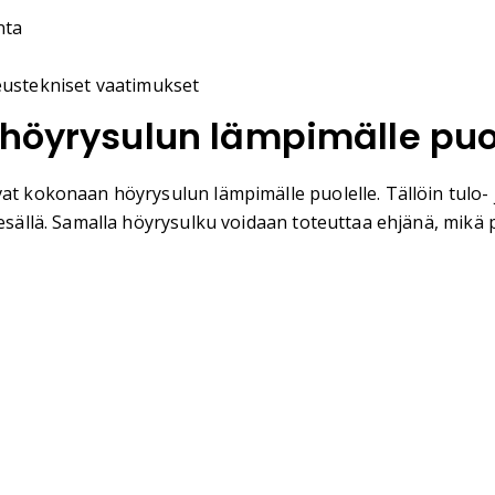
nta
eustekniset vaatimukset
 höyrysulun lämpimälle puo
at kokonaan höyrysulun lämpimälle puolelle. Tällöin tulo- 
kesällä. Samalla höyrysulku voidaan toteuttaa ehjänä, mikä