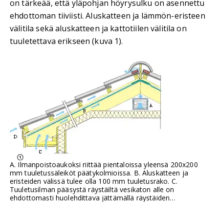
on tärkeää, että yläpohjan höyrysulku on asennettu
ehdottoman tiiviisti. Aluskatteen ja lämmön-eristeen
välitila sekä aluskatteen ja kattotiilen välitila on
tuuletettava erikseen (kuva 1).
A. Ilmanpoistoaukoksi riittää pientaloissa yleensä 200x200
mm tuuletussäleiköt päätykolmioissa. B. Aluskatteen ja
eristeiden välissä tulee olla 100 mm tuuletusrako. C.
Tuuletusilman pääsystä räystäiltä vesikaton alle on
ehdottomasti huolehdittava jättämällä räystäiden
aluslaudoitukseen tuuletusraot. D. Tiilen ja aluskatteen
välisen tilan on päästävä vapaasti tuulettumaan.