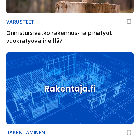
VARUSTEET
Onnistuisivatko rakennus- ja pihatyöt
vuokratyövälineillä?
RAKENTAMINEN