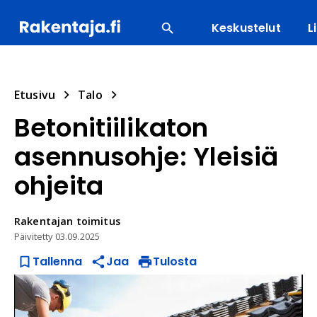
Keskustelut
L
SUOSITUIMMAT
ENERGIA
LVI
MATERIAALI
Etusivu
Talo
Betonitiilikaton
asennusohje: Yleisiä
ohjeita
Rakentajan
toimitus
Päivitetty
03.09.2025
Tallenna
Jaa
Tulosta