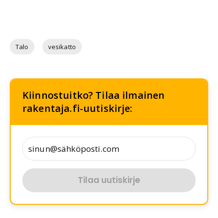
Talo
vesikatto
Kiinnostuitko? Tilaa ilmainen
rakentaja.fi-uutiskirje:
Tilaa uutiskirje