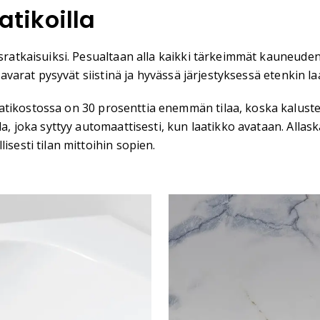
atikoilla
sratkaisuiksi. Pesualtaan alla kaikki tärkeimmät kauneudenho
 tavarat pysyvät siistinä ja hyvässä järjestyksessä etenkin l
atikostossa on 30 prosenttia enemmän tilaa, koska kaluste
la, joka syttyy automaattisesti, kun laatikko avataan. Allas
isesti tilan mittoihin sopien.