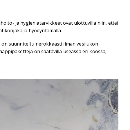
ito- ja hygieniatarvikkeet ovat ulottuvilla niin, ettei
aatikonjakajia hyödyntämällä.
 on suunniteltu nerokkaasti ilman vesilukon
kaappipaketteja on saatavilla useassa eri koossa,