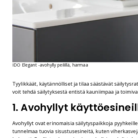
IDO Elegant -avohylly peilillä, harmaa
Tyylikkäät, käytännölliset ja tilaa säästävät säilytysr
voit tehdä säilytyksestä entistä kauniimpaa ja toimiv
1. Avohyllyt käyttöesineil
Avohyllyt ovat erinomaisia säilytyspaikkoja pyyhkeille j
tunnelmaa tuovia sisustusesineitä, kuten viherkasveja,