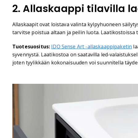
2. Allaskaappi tilavilla la
Allaskaapit ovat loistava valinta kylpyhuoneen säilyty
tarvitse poistua altaan ja peilin luota. Laatikostoissa
Tuotesuositus:
IDO Sense Art -allaskaappipaketin
la
syvennystä. Laatikostoa on saatavilla led-valaistuksel
joten tyylikkään kokonaisuuden voi suunnitella täydell