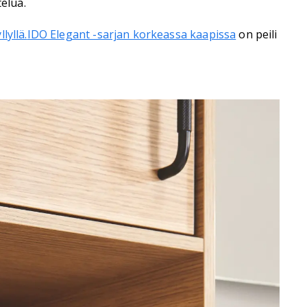
elua.
lyllä.
IDO Elegant -sarjan korkeassa kaapissa
on peili