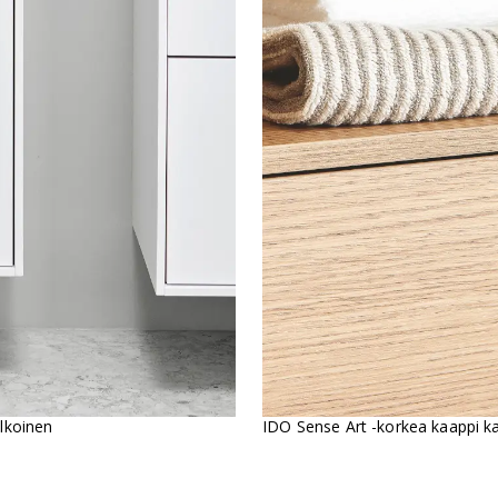
alkoinen
IDO Sense Art -korkea kaappi kah