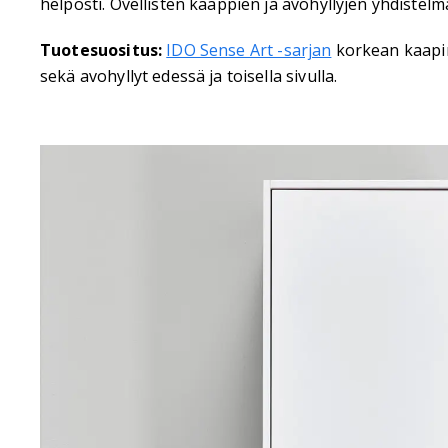
helposti. Ovellisten kaappien ja avohyllyjen yhdistel
Tuotesuositus:
IDO Sense Art -sarjan
korkean kaapin
sekä avohyllyt edessä ja toisella sivulla.