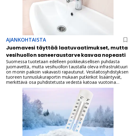
ja tasainen, jotta tasoitteen tartunta ja lopputulos ovat
kestävät.
AJANKOHTAISTA
Juomavesi täyttää laatuvaatimukset, mutta
vesihuollon saneeraustarve kasvaa nopeasti
Suomessa tuotetaan edelleen poikkeuksellisen puhdasta
juomavettä, mutta vesihuollon taustalla oleva infrastruktuuri
on monin paikoin vakavasti rapautunut. Vesilaitosyhdistyksen
tuoreen tunnuslukuraportin mukaan putkirikot lisääntyvät,
merkittävä osa puhdistetusta vedestä katoaa vuotoina
verkostoon ja vesihuolto toimii useilla alueilla jo äärirajoilla,
mikä lisää kiireellistä saneeraustarvetta.