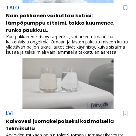
TALO
Näin pakkanen vaikuttaa kotiisi:
lämpöpumppu ei toimi, takka kuumenee,
runko paukkuu..
Kun pakkanen kiristyy tarpeeksi, voi arkeen ilmaantua
kaikenlaisia ongelmia. Omaan ja lasten pukeutumiseen kuluu
yllättävän paljon aikaa, autot eivät käynnisty, kuiva sisäilma
kiusaa ja tekisi mieli vain lämmitellä takkatulen ääressä.
LVI
Kaivovesi juomakelpoiseksi kotimaisella
tekniikalla
Arvioiden mukaan noin puolet Suomen juomavesikaivoista