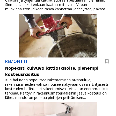
oikaista ja tyhjentää kattilat suoraan pesualtaan viemäriin.
Sinne ei saa kuitenkaan kaataa mitä vain. Vapun
munkinpaiston jälkeen rasva kannattaa jäähdyttää, pakata
suljettuun astiaan ja lajitella oikein. Viemäriin sitä ei saa
kaataa edes kuuman veden kanssa.
REMONTTI
Nopeasti kuivuva lattiatasoite, pienempi
kosteusrasitus
Kun halutaan nopeuttaa rakentamisen aikatauluja,
rakennusaineiden valinta nousee näkyvään osaan. Erityisesti
kosteuden hallinta eri rakentamisvaiheissa on enemmän kuin
tärkeää. Peittyviin rakennusmateriaaleihin jäävä kosteus on
lähes mahdoton poistaa pintojen peittämisen
jälkeen.Nopeasti kuivuvien tasoitteiden käyttö mahdollistaa
lattian viimeistelyn ja pintarakenteiden asennuksen
huomattavasti aikaisemmin kuin perinteisillä materiaaleilla.
Ennen tasoitustöitä alustan tulee olla puhdas, kantava, kuiva