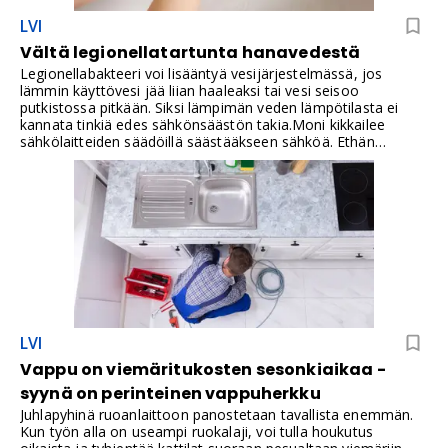
LVI
Vältä legionellatartunta hanavedestä
Legionellabakteeri voi lisääntyä vesijärjestelmässä, jos
lämmin käyttövesi jää liian haaleaksi tai vesi seisoo
putkistossa pitkään. Siksi lämpimän veden lämpötilasta ei
kannata tinkiä edes sähkönsäästön takia.Moni kikkailee
sähkölaitteiden säädöillä säästääkseen sähköä. Ethän
kuitenkaan kuulu heihin, jotka säästävät väärässä paikassa?
Lämminvesivaraajan lämpötilaa ei kannata säätää kovalla
otteella. Legionellabakteeri lisääntyy vesijärjestelmissä,
joissa veden käyttölämpötila on liian alhainen.
LVI
Vappu on viemäritukosten sesonkiaikaa -
syynä on perinteinen vappuherkku
Juhlapyhinä ruoanlaittoon panostetaan tavallista enemmän.
Kun työn alla on useampi ruokalaji, voi tulla houkutus