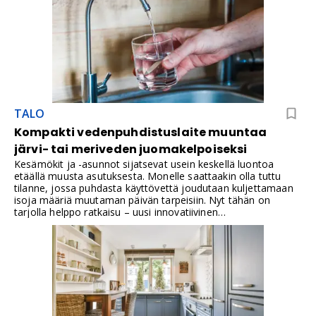
suunnitellaan ja toteutetaan niin, että se on turvallinen, tiivis,
huollettava ja mahdollisen vuodon osalta havaittava.
TALO
Kompakti vedenpuhdistuslaite muuntaa
järvi- tai meriveden juomakelpoiseksi
Kesämökit ja -asunnot sijatsevat usein keskellä luontoa
etäällä muusta asutuksesta. Monelle saattaakin olla tuttu
tilanne, jossa puhdasta käyttövettä joudutaan kuljettamaan
isoja määriä muutaman päivän tarpeisiin. Nyt tähän on
tarjolla helppo ratkaisu – uusi innovatiivinen
vedenpuhdistuslaite tuottaa puhdasta juomavettä suoraan
järvestä tai merestä.