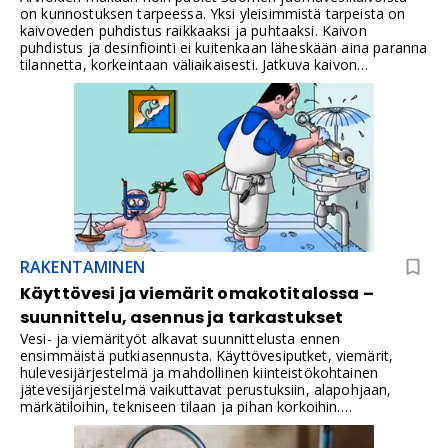
on kunnostuksen tarpeessa. Yksi yleisimmistä tarpeista on
kaivoveden puhdistus raikkaaksi ja puhtaaksi. Kaivon
puhdistus ja desinfiointi ei kuitenkaan läheskään aina paranna
tilannetta, korkeintaan väliaikaisesti. Jatkuva kaivon
puhdistus, kunnostus ja desinfiointi ei ole myöskään ilmaista.
Kaivovesi, kuten muutkin raakaveden lähteet sisältävät omat
haasteensa, jotka on syytä ottaa huomioon ennen
vedenpuhdistuslaitteiston hankintaa.
RAKENTAMINEN
Käyttövesi ja viemärit omakotitalossa –
suunnittelu, asennus ja tarkastukset
Vesi- ja viemärityöt alkavat suunnittelusta ennen
ensimmäistä putkiasennusta. Käyttövesiputket, viemärit,
hulevesijärjestelmä ja mahdollinen kiinteistökohtainen
jätevesijärjestelmä vaikuttavat perustuksiin, alapohjaan,
märkätiloihin, tekniseen tilaan ja pihan korkoihin.
Omakotitalossa putket jäävät usein rakenteiden sisään,
alapohjan alle tai maan alle. Siksi vesi- ja viemärilaitteisto