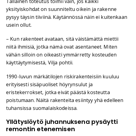
Tällainen toteutus toimii vain, jos kaikki
yksityiskohdat on suunniteltu oikein ja rakenne
pysyy täysin tiiviinä. Käytännössä näin ei kuitenkaan
usein ollut.
– Kun rakenteet avataan, sitä väistämättä miettii
niitä ihmisiä, jotka nämä ovat asentaneet. Miten
vähän silloin on oikeasti ymmärretty kosteuden
käyttäytymisestä, Vilja pohtii.
1990-luvun märkätilojen riskirakenteisiin kuuluu
erityisesti sisäpuoliset höyrynsulut ja
eristekerrokset, jotka eivät päästä kosteutta
poistumaan. Näitä rakenteita esiintyy yhä edelleen
tuhansissa suomalaiskodeissa.
Yllätyslöytö juhannuksena pysäytti
remontin etenemisen