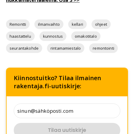
hukkamateriaaleilla: Osa 3 >>
Remontti
ilmanvaihto
kellari
ohjeet
haastattelu
kunnostus
omakotitalo
seurantakohde
rintamamiestalo
remontointi
Kiinnostuitko? Tilaa ilmainen
rakentaja.fi-uutiskirje:
Tilaa uutiskirje