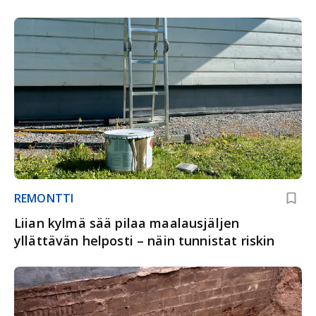
REMONTTI
Liian kylmä sää pilaa maalausjäljen
yllättävän helposti – näin tunnistat riskin