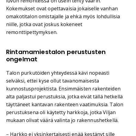
luvun remonteissa on usein tehty väärin.
Kokemukset ovat opettavaisia jokaiselle vanhan
omakotitalon omistajalle ja ehkä myös lohdullisia
niille, jotka ovat joskus kokeneet
remonttipettymyksen.
Rintamamiestalon perustusten
ongelmat
Talon purkutöiden yhteydessä kävi nopeasti
selväksi, ettei kyse ollut tavanomaisesta
kunnostusprojektista. Ensimmäisten rakenteiden
alta paljastui perustuksia, jotka eivät tällä hetkellä
täyttäneet kantavan rakenteen vaatimuksia. Talon
perustuksena oli käytetty harkkoja, jotka Viljan
mukaan olivat väärä valinta jo rakennushetkellä.
– Harkko ei yksinkertaisesti enää kestänyt sille