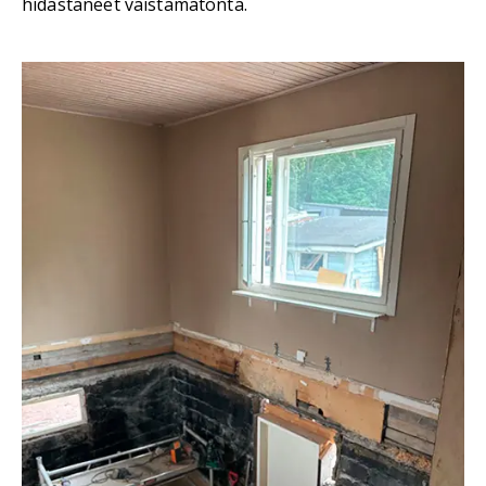
hidastaneet väistämätöntä.