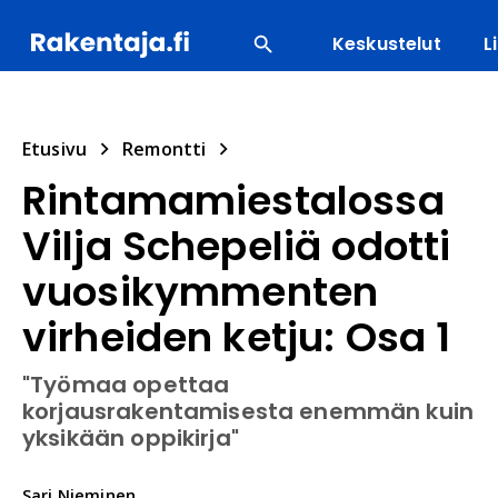
Keskustelut
L
SUOSITUIMMAT
ENERGIA
LVI
MATERIAALI
Etusivu
Remontti
Rintamamiestalossa
Vilja Schepeliä odotti
vuosikymmenten
virheiden ketju: Osa 1
"Työmaa opettaa
korjausrakentamisesta enemmän kuin
yksikään oppikirja"
Sari
Nieminen