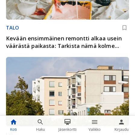
TALO
Kevään ensimmäinen remontti alkaa usein
väärästä paikasta: Tarkista nämä kolme
kohdetta ensin
Koti
Haku
Jäsenkortti
Valikko
Kirjaudu
LVI