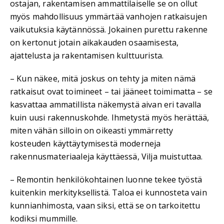
ostajan, rakentamisen ammattilaiselle se on ollut
myös mahdollisuus ymmärtää vanhojen ratkaisujen
vaikutuksia käytännössä. Jokainen purettu rakenne
on kertonut jotain aikakauden osaamisesta,
ajattelusta ja rakentamisen kulttuurista.
– Kun näkee, mitä joskus on tehty ja miten nämä
ratkaisut ovat toimineet – tai jääneet toimimatta – se
kasvattaa ammatillista näkemystä aivan eri tavalla
kuin uusi rakennuskohde. Ihmetystä myös herättää,
miten vähän silloin on oikeasti ymmärretty
kosteuden käyttäytymisestä moderneja
rakennusmateriaaleja käyttäessä, Vilja muistuttaa.
– Remontin henkilökohtainen luonne tekee työstä
kuitenkin merkityksellistä. Taloa ei kunnosteta vain
kunnianhimosta, vaan siksi, että se on tarkoitettu
kodiksi mummille.