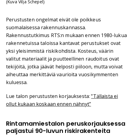
(Kuva Vilja Schepel)
Perustusten ongelmat eivät ole poikkeus
suomalaisessa rakennuskannassa.
Rakennustutkimus RTS:n mukaan ennen 1980-lukua
rakennetuissa taloissa kantavat perustukset ovat
yksi yleisimmistä riskikohdista. Kosteus, väärin
valitut materiaalit ja puutteellinen raudoitus ovat
tekijöitä, jotka jäävät helposti piiloon, mutta voivat
aiheuttaa merkittäviä vaurioita vuosikymmenten
kuluessa.
Lue talon perustusten korjauksesta:
”Tällaista ei
ollut kukaan koskaan ennen nähnyt”
Rintamamiestalon peruskorjauksessa
paljastui 90-luvun riskirakenteita