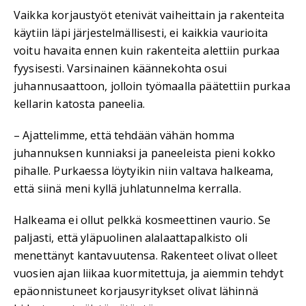
Vaikka korjaustyöt etenivät vaiheittain ja rakenteita
käytiin läpi järjestelmällisesti, ei kaikkia vaurioita
voitu havaita ennen kuin rakenteita alettiin purkaa
fyysisesti. Varsinainen käännekohta osui
juhannusaattoon, jolloin työmaalla päätettiin purkaa
kellarin katosta paneelia.
– Ajattelimme, että tehdään vähän homma
juhannuksen kunniaksi ja paneeleista pieni kokko
pihalle. Purkaessa löytyikin niin valtava halkeama,
että siinä meni kyllä juhlatunnelma kerralla.
Halkeama ei ollut pelkkä kosmeettinen vaurio. Se
paljasti, että yläpuolinen alalaattapalkisto oli
menettänyt kantavuutensa. Rakenteet olivat olleet
vuosien ajan liikaa kuormitettuja, ja aiemmin tehdyt
epäonnistuneet korjausyritykset olivat lähinnä