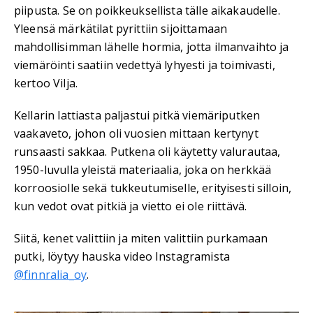
piipusta. Se on poikkeuksellista tälle aikakaudelle.
Yleensä märkätilat pyrittiin sijoittamaan
mahdollisimman lähelle hormia, jotta ilmanvaihto ja
viemäröinti saatiin vedettyä lyhyesti ja toimivasti,
kertoo Vilja.
Kellarin lattiasta paljastui pitkä viemäriputken
vaakaveto, johon oli vuosien mittaan kertynyt
runsaasti sakkaa. Putkena oli käytetty valurautaa,
1950-luvulla yleistä materiaalia, joka on herkkää
korroosiolle sekä tukkeutumiselle, erityisesti silloin,
kun vedot ovat pitkiä ja vietto ei ole riittävä.
Siitä, kenet valittiin ja miten valittiin purkamaan
putki, löytyy hauska video Instagramista
@finnralia_oy
.