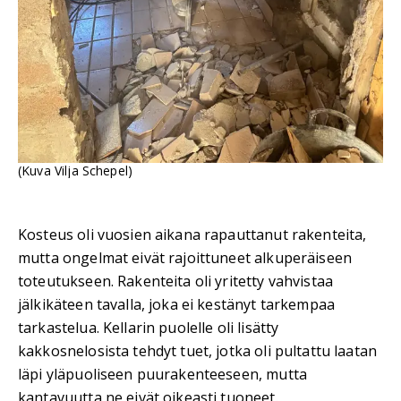
(Kuva Vilja Schepel)
Kosteus oli vuosien aikana rapauttanut rakenteita,
mutta ongelmat eivät rajoittuneet alkuperäiseen
toteutukseen. Rakenteita oli yritetty vahvistaa
jälkikäteen tavalla, joka ei kestänyt tarkempaa
tarkastelua. Kellarin puolelle oli lisätty
kakkosnelosista tehdyt tuet, jotka oli pultattu laatan
läpi yläpuoliseen puurakenteeseen, mutta
kantavuutta ne eivät oikeasti tuoneet.