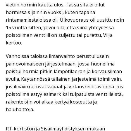
vietiin hormin kautta ulos. Tässä sitä ei ollut
hormissa sijainnin vuoksi, kuten tapana
rintamamiestaloissa oli. Ulkovuoraus oli uusittu noin
15 vuotta sitten, ja voi olla, että siinä yhteydessä
poistoilman venttiili on suljettu tai purettu, Vilja
kertoo.
Vanhoissa taloissa ilmanvaihto perustui usein
painovoimaiseen järjestelmään, jossa huoneilma
poistui hormia pitkin lämpötilaeron ja korvausilman
avulla. Käytännössä tällainen järjestelmä toimii vain,
jos ilmavirrat ovat vapaat ja virtausreitit avoinna. Jos
poistoilma estyy esimerkiksi tulpatuista venttiileistä,
rakenteisiin voi alkaa kertyä kosteutta ja
hajuhaittoja.
RT-kortiston ja Sisäilmayhdistyksen mukaan