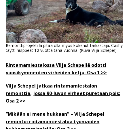
Remonttiprojektilla pitää olla myös kokenut tarkastaja. Cashy
täytti hulppeat 12 vuotta tänä vuonna! (Kuva Vilja Schepel)
Rintamamiestalossa Vilja Schepeliä odotti
vuosikymmenten virheiden ketju: Osa 1 >>
Vilja Schepel jatkaa rintamamiestalon
remonttia, jossa 90-luvun virheet puretaan pois:
Osa 2 >>
“Mikään ei mene hukkaan” – Vilja Schepel
remontoi rintamamiestaloa työmaiden