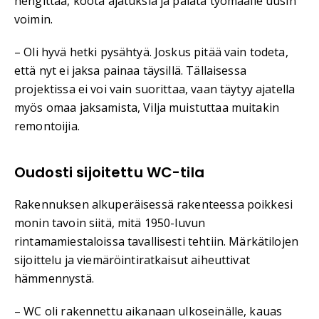
hengittää, koota ajatuksia ja palata työmaalle uusin
voimin.
– Oli hyvä hetki pysähtyä. Joskus pitää vain todeta,
että nyt ei jaksa painaa täysillä. Tällaisessa
projektissa ei voi vain suorittaa, vaan täytyy ajatella
myös omaa jaksamista, Vilja muistuttaa muitakin
remontoijia.
Oudosti sijoitettu WC-tila
Rakennuksen alkuperäisessä rakenteessa poikkesi
monin tavoin siitä, mitä 1950-luvun
rintamamiestaloissa tavallisesti tehtiin. Märkätilojen
sijoittelu ja viemäröintiratkaisut aiheuttivat
hämmennystä.
– WC oli rakennettu aikanaan ulkoseinälle, kauas