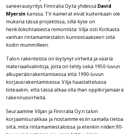
saneerausyritys Finnralia Oy:tä yhdessä
David
Myersin
kanssa. TV-kamerat eivät kuitenkaan ole
mukana tässä projektissa, sillä kyse on
henkilökohtaisesta remontista: Vilja osti Kotkasta
vanhan rintamamiestalon kunnostaakseen siitä
kodin mummilleen.
Talon rakenteista on löytynyt virheitä ja vääriä
materiaalivalintoja, joita on tehty sekä 1950-luvun
alkuperäisrakentamisessa että 1990-luvun
korjausrakentamisessa. Vilja haastattelussa
toteaakin, että tässä alkaa olla ihan oppikirjamäärä
rakennusvirheitä.
Seuraamme Viljan ja Finnralia Oy:n talon
korjaamisurakkaa ja nostamme esiin samalla tietoa
siitä, mitä rintamamiestaloissa ja etenkin niiden 90-