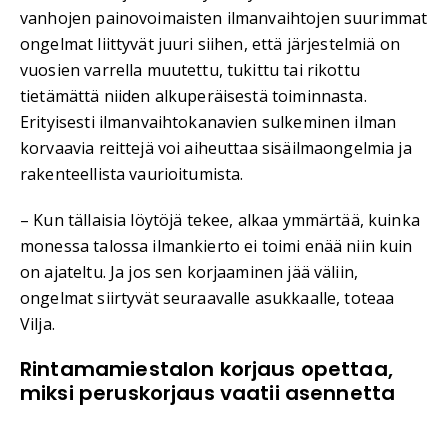
vanhojen painovoimaisten ilmanvaihtojen suurimmat
ongelmat liittyvät juuri siihen, että järjestelmiä on
vuosien varrella muutettu, tukittu tai rikottu
tietämättä niiden alkuperäisestä toiminnasta.
Erityisesti ilmanvaihtokanavien sulkeminen ilman
korvaavia reittejä voi aiheuttaa sisäilmaongelmia ja
rakenteellista vaurioitumista.
– Kun tällaisia löytöjä tekee, alkaa ymmärtää, kuinka
monessa talossa ilmankierto ei toimi enää niin kuin
on ajateltu. Ja jos sen korjaaminen jää väliin,
ongelmat siirtyvät seuraavalle asukkaalle, toteaa
Vilja.
Rintamamiestalon korjaus opettaa,
miksi peruskorjaus vaatii asennetta