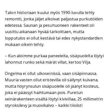
Talon historiaan kuului myös 1990-luvulla tehty
remontti, jonka jäljet alkoivat paljastua purkutöiden
edetessä. Saunan ja pesuhuoneen rakenteet oli
uusittu aikanaan hyvää tarkoittaen, mutta
lopputulos ei ollut kestävä tai edes nykystandardien
mukaan oikein tehty.
– Kun aloimme purkaa paneeleita, sisäpuolelta löytyi
lahonnut runko sekä märät villat, kertoo Vilja.
Ongelma ei ollut ulkoseinissä, vaan sisäpinnassa.
Muuria vasten ollut eristevilla oli säilynyt kuivana,
mutta höyrynsulun sisäpuolelle oli jäänyt kosteus,
joka ei päässyt haihtumaan pois. Puretun
seinärakenteen sisältä löytyi kivivillaa, 25 millimetrin
styroksilevy ja muovikalvo – kaikki tiiviisti