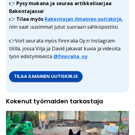
👉
Pysy mukana ja seuraa artikkelisarjaa
Rakentajassa
!
👉
Tilaa myös
Rakentajan ilmainen uutiskirje
,
niin saat uusimmat jutut suoraan sähköpostiisi.
👉Voit seurata myös Finnralia Oy:n Instagram-
tilillä, jossa Vilja ja David jakavat kuvia ja videoita
työn edistymisestä
@finnralia_oy
TILAA ILMAINEN UUTISKIRJE
Kokenut työmaiden tarkastaja