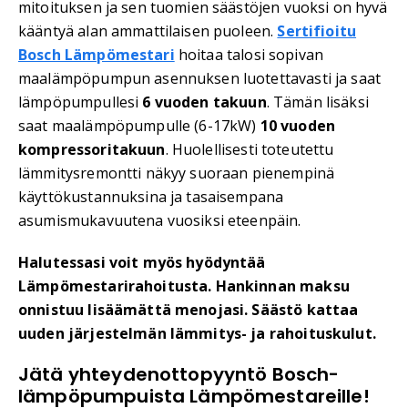
mitoituksen ja sen tuomien säästöjen vuoksi on hyvä
kääntyä alan ammattilaisen puoleen.
Sertifioitu
Bosch Lämpömestari
hoitaa talosi sopivan
maalämpöpumpun asennuksen luotettavasti ja saat
lämpöpumpullesi
6 vuoden takuun
. Tämän lisäksi
saat maalämpöpumpulle (6-17kW)
10 vuoden
kompressoritakuun
. Huolellisesti toteutettu
lämmitysremontti näkyy suoraan pienempinä
käyttökustannuksina ja tasaisempana
asumismukavuutena vuosiksi eteenpäin.
Halutessasi voit myös hyödyntää
Lämpömestarirahoitusta. Hankinnan maksu
onnistuu lisäämättä menojasi. Säästö kattaa
uuden järjestelmän lämmitys- ja rahoituskulut.
Jätä yhteydenottopyyntö Bosch-
lämpöpumpuista Lämpömestareille!