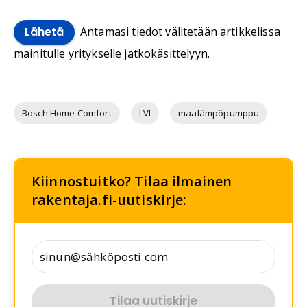
Antamasi tiedot välitetään artikkelissa
Lähetä
mainitulle yritykselle jatkokäsittelyyn.
Bosch Home Comfort
LVI
maalämpöpumppu
Kiinnostuitko? Tilaa ilmainen
rakentaja.fi-uutiskirje:
Tilaa uutiskirje