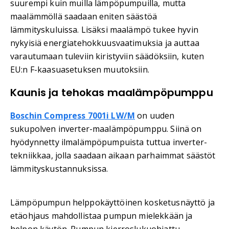
suurempi kuin muilla lämpöpumpuilla, mutta
maalämmöllä saadaan eniten säästöä
lämmityskuluissa. Lisäksi maalämpö tukee hyvin
nykyisiä energiatehokkuusvaatimuksia ja auttaa
varautumaan tuleviin kiristyviin säädöksiin, kuten
EU:n F-kaasuasetuksen muutoksiin.
Kaunis ja tehokas maalämpöpumppu
Boschin Compress 7001i LW/M
on uuden
sukupolven inverter-maalämpöpumppu. Siinä on
hyödynnetty ilmalämpöpumpuista tuttua inverter-
tekniikkaa, jolla saadaan aikaan parhaimmat säästöt
lämmityskustannuksissa.
Lämpöpumpun helppokäyttöinen kosketusnäyttö ja
etäohjaus mahdollistaa pumpun mielekkään ja
helpon käytön. Pumpun kierroslukuohjattu