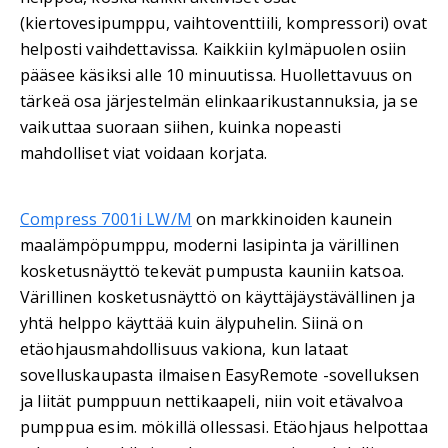
(kiertovesipumppu, vaihtoventtiili, kompressori) ovat
helposti vaihdettavissa. Kaikkiin kylmäpuolen osiin
pääsee käsiksi alle 10 minuutissa. Huollettavuus on
tärkeä osa järjestelmän elinkaarikustannuksia, ja se
vaikuttaa suoraan siihen, kuinka nopeasti
mahdolliset viat voidaan korjata.
Compress 7001i LW/M
on markkinoiden kaunein
maalämpöpumppu, moderni lasipinta ja värillinen
kosketusnäyttö tekevät pumpusta kauniin katsoa.
Värillinen kosketusnäyttö on käyttäjäystävällinen ja
yhtä helppo käyttää kuin älypuhelin. Siinä on
etäohjausmahdollisuus vakiona, kun lataat
sovelluskaupasta ilmaisen EasyRemote -sovelluksen
ja liität pumppuun nettikaapeli, niin voit etävalvoa
pumppua esim. mökillä ollessasi. Etäohjaus helpottaa