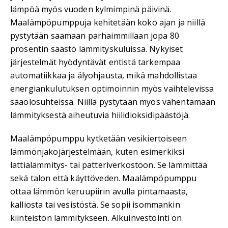
lämpöä myös vuoden kylmimpinä päivinä.
Maalämpöpumppuja kehitetään koko ajan ja niillä
pystytään saamaan parhaimmillaan jopa 80
prosentin säästö lämmityskuluissa. Nykyiset
järjestelmät hyödyntävät entistä tarkempaa
automatiikkaa ja älyohjausta, mikä mahdollistaa
energiankulutuksen optimoinnin myös vaihtelevissa
sääolosuhteissa. Niillä pystytään myös vähentämään
lämmityksestä aiheutuvia hiilidioksidipäästöjä.
Maalämpöpumppu kytketään vesikiertoiseen
lämmönjakojärjestelmään, kuten esimerkiksi
lattialämmitys- tai patteriverkostoon. Se lämmittää
sekä talon että käyttöveden. Maalämpöpumppu
ottaa lämmön keruupiirin avulla pintamaasta,
kalliosta tai vesistöstä. Se sopii isommankin
kiinteistön lämmitykseen. Alkuinvestointi on