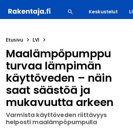
Keskustelut
L
SUOSITUIMMAT
ENERGIA
LVI
MATERIAALI
Etusivu
LVI
Maalämpöpumppu
turvaa lämpimän
käyttöveden – näin
saat säästöä ja
mukavuutta arkeen
Varmista käyttöveden riittävyys
helposti maalämpöpumpulla