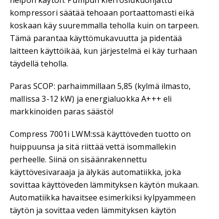
kompressori säätää tehoaan portaattomasti eikä
koskaan käy suuremmalla teholla kuin on tarpeen.
Tämä parantaa käyttömukavuutta ja pidentää
laitteen käyttöikää, kun järjestelmä ei käy turhaan
täydellä teholla.
Paras SCOP: parhaimmillaan 5,85 (kylmä ilmasto,
mallissa 3-12 kW) ja energialuokka A+++ eli
markkinoiden paras säästö!
Compress 7001i LWM:ssä käyttöveden tuotto on
huippuunsa ja sitä riittää vettä isommallekin
perheelle. Siinä on sisäänrakennettu
käyttövesivaraaja ja älykäs automatiikka, joka
sovittaa käyttöveden lämmityksen käytön mukaan.
Automatiikka havaitsee esimerkiksi kylpyammeen
täytön ja sovittaa veden lämmityksen käytön