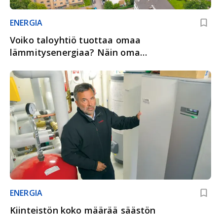
ENERGIA
Voiko taloyhtiö tuottaa omaa
lämmitysenergiaa? Näin oma
lämmitysenergia puolitti kulut
ENERGIA
Kiinteistön koko määrää säästön