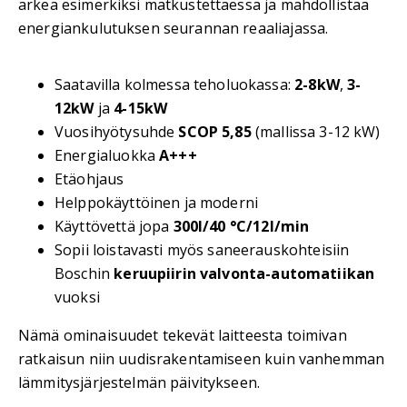
arkea esimerkiksi matkustettaessa ja mahdollistaa
energiankulutuksen seurannan reaaliajassa.
Saatavilla kolmessa teholuokassa:
2-8kW
,
3-
12kW
ja
4-15kW
Vuosihyötysuhde
SCOP 5,85
(mallissa 3-12 kW)
Energialuokka
A+++
Etäohjaus
Helppokäyttöinen ja moderni
Käyttövettä jopa
300l/40 °C/12l/min
Sopii loistavasti myös saneerauskohteisiin
Boschin
keruupiirin valvonta-automatiikan
vuoksi
Nämä ominaisuudet tekevät laitteesta toimivan
ratkaisun niin uudisrakentamiseen kuin vanhemman
lämmitysjärjestelmän päivitykseen.