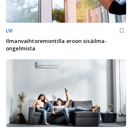
LVI
Ilmanvaihto­remontilla eroon sisäilma­
ongelmista