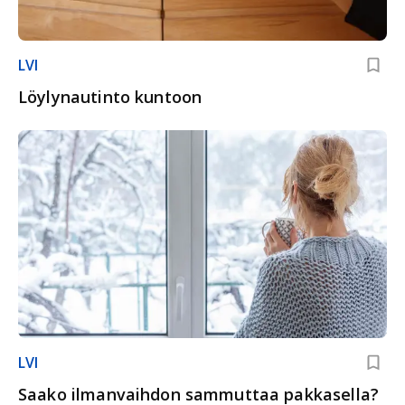
LVI
Löylynautinto kuntoon
LVI
Saako ilmanvaihdon sammuttaa pakkasella?