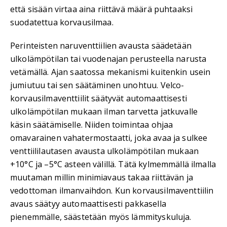
että sisään virtaa aina riittävä määrä puhtaaksi
suodatettua korvausilmaa.
Perinteisten naruventtiilien avausta säädetään
ulkolämpötilan tai vuodenajan perusteella narusta
vetämällä. Ajan saatossa mekanismi kuitenkin usein
jumiutuu tai sen säätäminen unohtuu. Velco-
korvausilmaventtiilit säätyvät automaattisesti
ulkolämpötilan mukaan ilman tarvetta jatkuvalle
käsin säätämiselle. Niiden toimintaa ohjaa
omavarainen vahatermostaatti, joka avaa ja sulkee
venttiililautasen avausta ulkolämpötilan mukaan
+10°C ja –5°C asteen välillä. Tätä kylmemmällä ilmalla
muutaman millin minimiavaus takaa riittävän ja
vedottoman ilmanvaihdon. Kun korvausilmaventtiilin
avaus säätyy automaattisesti pakkasella
pienemmälle, säästetään myös lämmityskuluja.