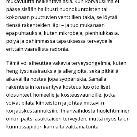
mukavuutta heikentävä asia. Kun korvausilma ei
pääse sisään hallitusti huonokuntoisten tai
kokonaan puuttuvien venttiilien takia, se löytää
tiensä rakenteiden läpi – ja tuo mukanaan
epäpuhtauksia, kuten mikrobeja, pienhiukkasia,
pölyä ja pahimmassa tapauksessa terveydelle
erittäin vaarallista radonia.
Tämä voi aiheuttaa vakavia terveysongelmia, kuten
hengitystiesairauksia ja allergioita, sekä pitkällä
aikavälillä nostaa jopa syöpäriskiä. Samalla
rakenteisiin kerääntyvä kosteus luo otolliset
olosuhteet homeelle ja kosteusvaurioille, jotka
voivat pilata kiinteistön ja johtaa mittaviin
korjauskustannuksiin. Ilmanvaihdosta huolehtiminen
onkin paitsi asukkaiden terveyden, mutta myös talon
kunnossapidon kannalta välttämätöntä.