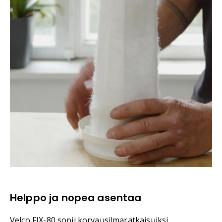
Helppo ja nopea asentaa
Velco FIX-80 sopii korvausilmaratkaisuiksi