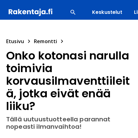
Keskustelut
L
SUOSITUIMMAT
ENERGIA
LVI
MATERIAALI
Etusivu
Remontti
Onko kotonasi narulla
toimivia
korvausilmaventtiileit
ä, jotka eivät enää
liiku?
Tällä uutuustuotteella parannat
nopeasti ilmanvaihtoa!