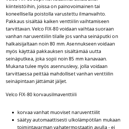
kiinteistöihin, joissa on painovoimainen tai
koneellisella poistolla varustettu ilmanvaihto.
Pakkaus sisältää kaiken venttiilin vaihtamiseen
tarvittavan. Velco FIX-80 voidaan vaihtaa suoraan
vanhan naruventiilin tilalle jos vanha seinäputki on
halkaisijaltaan noin 80 mm. Asennukseen voidaan
myös käyttää pakkauksen sisältämää uutta
seinäputkea, joka sopii noin 85 mm kanavaan.
Mukana tulee myös asennuslevy, jolla voidaan
tarvittaessa peittää mahdolliset vanhan venttiilin
seinäpintaan jättämät jäljet.
Velco FIX-80 korvausilmaventtiili
korvaa vanhat muoviset naruventtiilit
säätyy automaattisesti ulkolämpötilan mukaan
toimintavarman vahatermostaatin avulla - ei