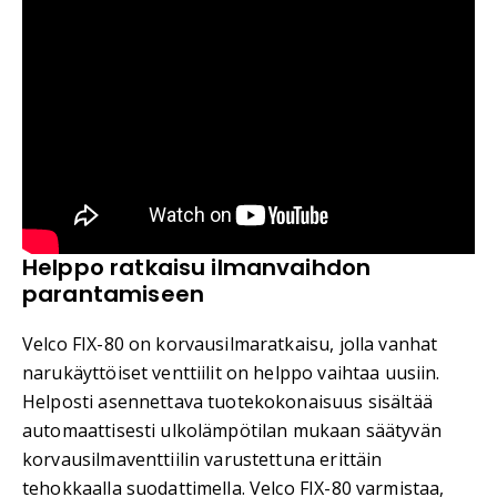
Helppo ratkaisu ilmanvaihdon
parantamiseen
Velco FIX-80 on korvausilmaratkaisu, jolla vanhat
narukäyttöiset venttiilit on helppo vaihtaa uusiin.
Helposti asennettava tuotekokonaisuus sisältää
automaattisesti ulkolämpötilan mukaan säätyvän
korvausilmaventtiilin varustettuna erittäin
tehokkaalla suodattimella. Velco FIX-80 varmistaa,