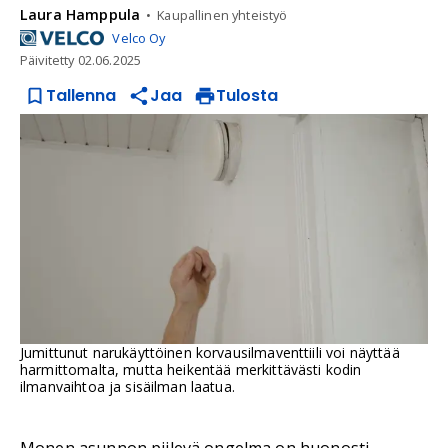
Laura
Hamppula
Kaupallinen yhteistyö
Velco Oy
Päivitetty
02.06.2025
Tallenna
Jaa
Tulosta
Jumittunut narukäyttöinen korvausilmaventtiili voi näyttää
harmittomalta, mutta heikentää merkittävästi kodin
ilmanvaihtoa ja sisäilman laatua.
Monen asunnon piilevä ongelma on huonosti