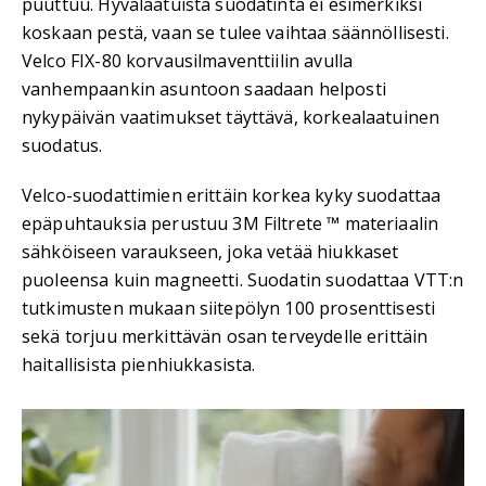
puuttuu. Hyvälaatuista suodatinta ei esimerkiksi
koskaan pestä, vaan se tulee vaihtaa säännöllisesti.
Velco FIX-80 korvausilmaventtiilin avulla
vanhempaankin asuntoon saadaan helposti
nykypäivän vaatimukset täyttävä, korkealaatuinen
suodatus.
Velco-suodattimien erittäin korkea kyky suodattaa
epäpuhtauksia perustuu 3M Filtrete ™ materiaalin
sähköiseen varaukseen, joka vetää hiukkaset
puoleensa kuin magneetti. Suodatin suodattaa VTT:n
tutkimusten mukaan siitepölyn 100 prosenttisesti
sekä torjuu merkittävän osan terveydelle erittäin
haitallisista pienhiukkasista.