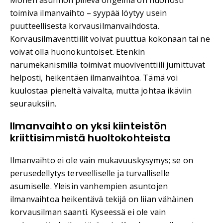
toimiva ilmanvaihto – syypää löytyy usein
puutteellisesta korvausilmanvaihdosta.
Korvausilmaventtiilit voivat puuttua kokonaan tai ne
voivat olla huonokuntoiset. Etenkin
narumekanismilla toimivat muoviventtiili jumittuvat
helposti, heikentäen ilmanvaihtoa. Tämä voi
kuulostaa pieneltä vaivalta, mutta johtaa ikäviin
seurauksiin.
Ilmanvaihto on yksi kiinteistön
kriittisimmistä huoltokohteista
Ilmanvaihto ei ole vain mukavuuskysymys; se on
perusedellytys terveelliselle ja turvalliselle
asumiselle. Yleisin vanhempien asuntojen
ilmanvaihtoa heikentävä tekijä on liian vähäinen
korvausilman saanti. Kyseessä ei ole vain