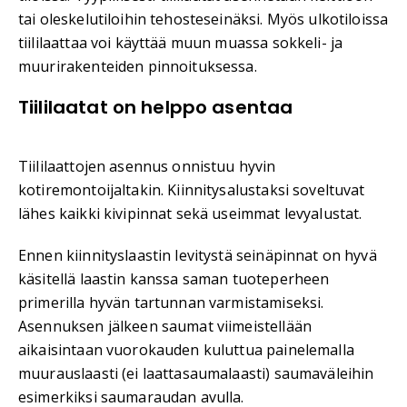
tai oleskelutiloihin tehosteseinäksi. Myös ulkotiloissa
tiililaattaa voi käyttää muun muassa sokkeli- ja
muurirakenteiden pinnoituksessa.
Tiililaatat on helppo asentaa
Tiililaattojen asennus onnistuu hyvin
kotiremontoijaltakin. Kiinnitysalustaksi soveltuvat
lähes kaikki kivipinnat sekä useimmat levyalustat.
Ennen kiinnityslaastin levitystä seinäpinnat on hyvä
käsitellä laastin kanssa saman tuoteperheen
primerilla hyvän tartunnan varmistamiseksi.
Asennuksen jälkeen saumat viimeistellään
aikaisintaan vuorokauden kuluttua painelemalla
muurauslaasti (ei laattasaumalaasti) saumaväleihin
esimerkiksi saumaraudan avulla.