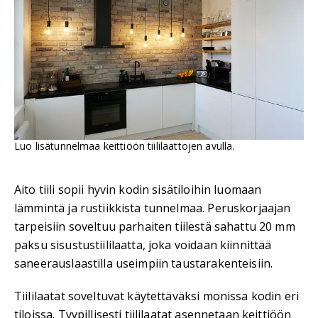
Luo lisätunnelmaa keittiöön tiililaattojen avulla.
Aito tiili sopii hyvin kodin sisätiloihin luomaan
lämmintä ja rustiikkista tunnelmaa. Peruskorjaajan
tarpeisiin soveltuu parhaiten tiilestä sahattu 20 mm
paksu sisustustiililaatta, joka voidaan kiinnittää
saneerauslaastilla useimpiin taustarakenteisiin.
Tiililaatat soveltuvat käytettäväksi monissa kodin eri
tiloissa. Tyypillisesti tiililaatat asennetaan keittiöön