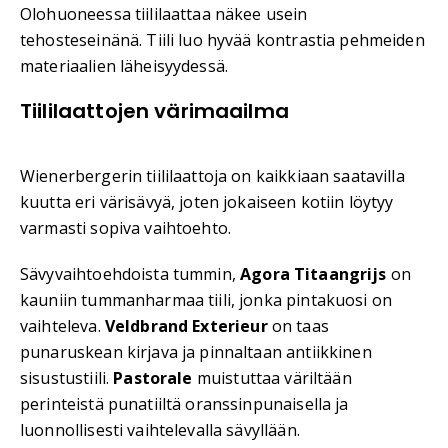
Olohuoneessa tiililaattaa näkee usein
tehosteseinänä. Tiili luo hyvää kontrastia pehmeiden
materiaalien läheisyydessä.
Tiililaattojen värimaailma
Wienerbergerin tiililaattoja on kaikkiaan saatavilla
kuutta eri värisävyä, joten jokaiseen kotiin löytyy
varmasti sopiva vaihtoehto.
Sävyvaihtoehdoista tummin,
Agora Titaangrijs
on
kauniin tummanharmaa tiili, jonka pintakuosi on
vaihteleva.
Veldbrand Exterieur
on taas
punaruskean kirjava ja pinnaltaan antiikkinen
sisustustiili.
Pastorale
muistuttaa väriltään
perinteistä punatiiltä oranssinpunaisella ja
luonnollisesti vaihtelevalla sävyllään.