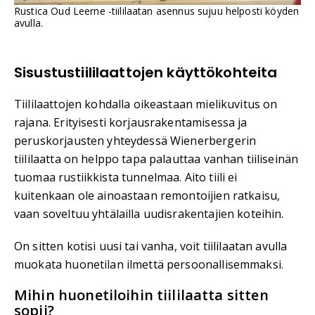
Rustica Oud Leerne -tiililaatan asennus sujuu helposti köyden
avulla.
Sisustustiililaattojen käyttökohteita
Tiililaattojen kohdalla oikeastaan mielikuvitus on
rajana. Erityisesti korjausrakentamisessa ja
peruskorjausten yhteydessä Wienerbergerin
tiililaatta on helppo tapa palauttaa vanhan tiiliseinän
tuomaa rustiikkista tunnelmaa. Aito tiili ei
kuitenkaan ole ainoastaan remontoijien ratkaisu,
vaan soveltuu yhtälailla uudisrakentajien koteihin.
On sitten kotisi uusi tai vanha, voit tiililaatan avulla
muokata huonetilan ilmettä persoonallisemmaksi.
Mihin huonetiloihin tiililaatta sitten
sopii?