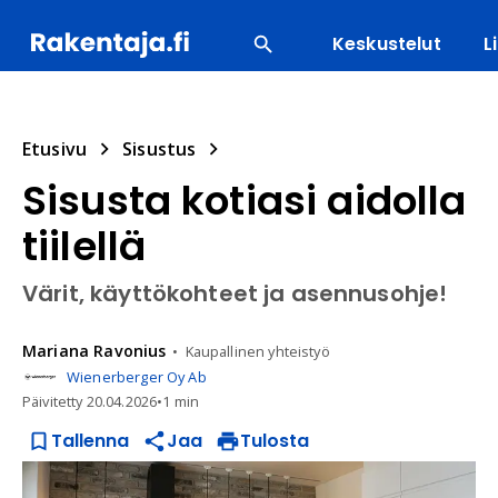
Keskustelut
L
SUOSITUIMMAT
ENERGIA
LVI
MATERIAALI
Etusivu
Sisustus
Sisusta kotiasi aidolla
tiilellä
Värit, käyttökohteet ja asennusohje!
Mariana
Ravonius
Kaupallinen yhteistyö
Wienerberger Oy Ab
Päivitetty
20.04.2026
•
1 min
Tallenna
Jaa
Tulosta