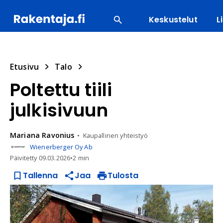
Keskustelut
L
SUOSITUIMMAT
ENERGIA
LVI
MATERIAALI
Etusivu
Talo
Poltettu tiili
julkisivuun
Mariana
Ravonius
Kaupallinen yhteistyö
Wienerberger Oy Ab
Päivitetty
09.03.2026
•
2 min
Tallenna
Jaa
Tulosta