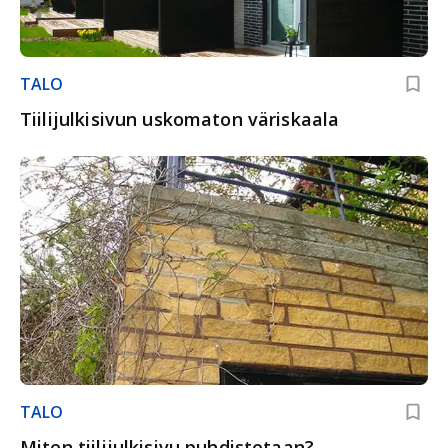
TALO
Tiilijulkisivun uskomaton väriskaala
TALO
Miten tiilijulkisivu puhdistetaan?