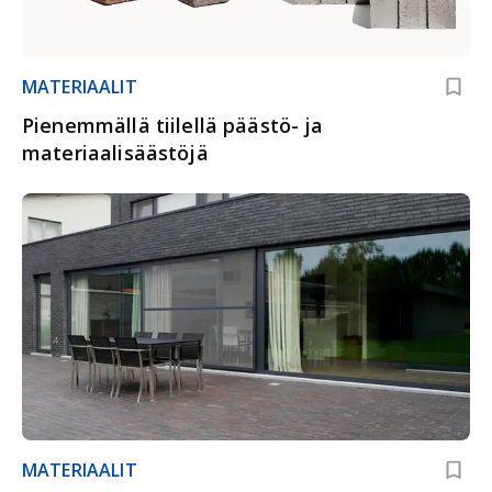
MATERIAALIT
Pienemmällä tiilellä päästö- ja
materiaalisäästöjä
MATERIAALIT