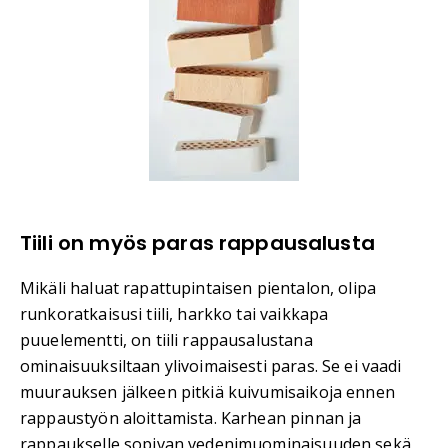
Tiili on myös paras rappausalusta
Mikäli haluat rapattupintaisen pientalon, olipa
runkoratkaisusi tiili, harkko tai vaikkapa
puuelementti, on tiili rappausalustana
ominaisuuksiltaan ylivoimaisesti paras. Se ei vaadi
muurauksen jälkeen pitkiä kuivumisaikoja ennen
rappaustyön aloittamista. Karhean pinnan ja
rappaukselle sopivan vedenimuominaisuuden sekä