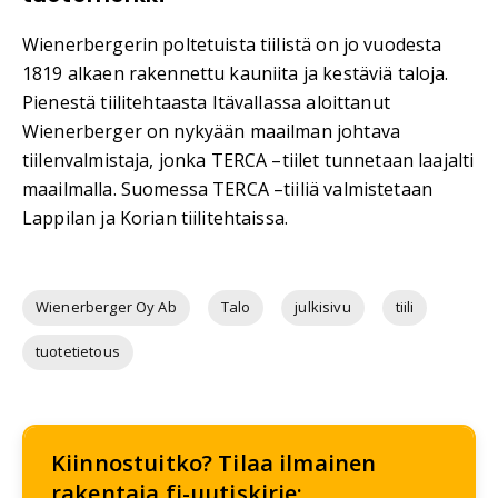
Wienerbergerin poltetuista tiilistä on jo vuodesta
1819 alkaen rakennettu kauniita ja kestäviä taloja.
Pienestä tiilitehtaasta Itävallassa aloittanut
Wienerberger on nykyään maailman johtava
tiilenvalmistaja, jonka TERCA –tiilet tunnetaan laajalti
maailmalla. Suomessa TERCA –tiiliä valmistetaan
Lappilan ja Korian tiilitehtaissa.
Wienerberger Oy Ab
Talo
julkisivu
tiili
tuotetietous
Kiinnostuitko? Tilaa ilmainen
rakentaja.fi-uutiskirje: