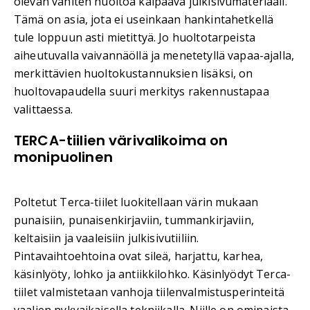
olevan vähiten huoltoa kaipaava julkisivumateriaali.
Tämä on asia, jota ei useinkaan hankintahetkellä
tule loppuun asti mietittyä. Jo huoltotarpeista
aiheutuvalla vaivannäöllä ja menetetyllä vapaa-ajalla,
merkittävien huoltokustannuksien lisäksi, on
huoltovapaudella suuri merkitys rakennustapaa
valittaessa.
TERCA-tiilien värivalikoima on
monipuolinen
Poltetut Terca-tiilet luokitellaan värin mukaan
punaisiin, punaisenkirjaviin, tummankirjaviin,
keltaisiin ja vaaleisiin julkisivutiiliin.
Pintavaihtoehtoina ovat sileä, harjattu, karhea,
käsinlyöty, lohko ja antiikkilohko. Käsinlyödyt Terca-
tiilet valmistetaan vanhoja tiilenvalmistusperinteitä