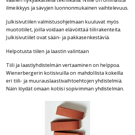
vaalien nykyaikaisella tekniikalla. Niille on ominaista
ilmeikkyys ja sävyjen luonnonmukainen vaihtelevuus.
Julkisivutiilen valmistusohjelmaan kuuluvat myös
muototiilet, joilla voidaan elävöittää tiilirakenteita.
Julkisivutiilet ovat sään- ja pakkasenkestäviä.
Helpotusta tiilen ja laastin valintaan
Tiili ja laastiyhdistelmän vertaaminen on helppoa.
Wienerbergerin kotisivuilla on mahdollista kokeilla
eri tiili- ja muurauslaastivaihtoehtojen yhdistelmiä.
Näin löydät omaan kotiisi sopivimman yhdistelmän.