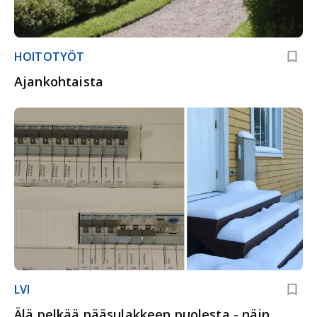
HOITOTYÖT
Ajankohtaista
LVI
Älä pelkää pääsulakkeen puolesta - näin