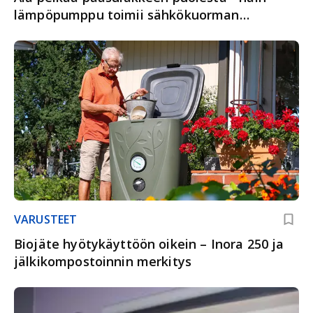
lämpöpumppu toimii sähkökuorman
tasaajana
VARUSTEET
Biojäte hyötykäyttöön oikein – Inora 250 ja
jälkikompostoinnin merkitys