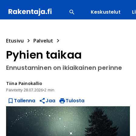
Keskustelut
L
SUOSITUIMMAT
ENERGIA
LVI
MATERIAALI
Etusivu
Palvelut
Pyhien taikaa
Ennustaminen on ikiaikainen perinne
Tiina
Painokallio
Päivitetty
28.07.2026
•
2 min
Tallenna
Jaa
Tulosta