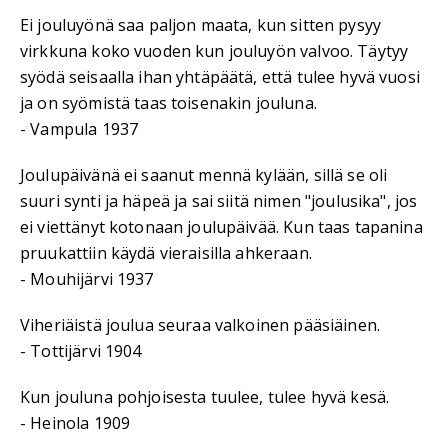
Ei jouluyönä saa paljon maata, kun sitten pysyy
virkkuna koko vuoden kun jouluyön valvoo. Täytyy
syödä seisaalla ihan yhtäpäätä, että tulee hyvä vuosi
ja on syömistä taas toisenakin jouluna.
- Vampula 1937
Joulupäivänä ei saanut mennä kylään, sillä se oli
suuri synti ja häpeä ja sai siitä nimen "joulusika", jos
ei viettänyt kotonaan joulupäivää. Kun taas tapanina
pruukattiin käydä vieraisilla ahkeraan.
- Mouhijärvi 1937
Viheriäistä joulua seuraa valkoinen pääsiäinen.
- Tottijärvi 1904
Kun jouluna pohjoisesta tuulee, tulee hyvä kesä.
- Heinola 1909