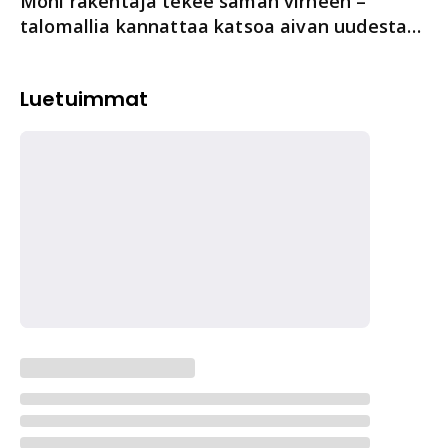
Moni rakentaja tekee saman virheen –
talomallia kannattaa katsoa aivan uudesta
näkökulmasta
Luetuimmat