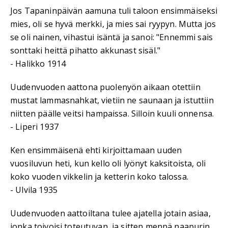
Jos Tapaninpäivän aamuna tuli taloon ensimmäiseksi
mies, oli se hyvä merkki, ja mies sai ryypyn. Mutta jos
se oli nainen, vihastui isäntä ja sanoi: "Ennemmi sais
sonttaki heittä pihatto akkunast sisäl."
- Halikko 1914
Uudenvuoden aattona puolenyön aikaan otettiin
mustat lammasnahkat, vietiin ne saunaan ja istuttiin
niitten päälle veitsi hampaissa. Silloin kuuli onnensa.
- Liperi 1937
Ken ensimmäisenä ehti kirjoittamaan uuden
vuosiluvun heti, kun kello oli lyönyt kaksitoista, oli
koko vuoden vikkelin ja ketterin koko talossa.
- Ulvila 1935
Uudenvuoden aattoiltana tulee ajatella jotain asiaa,
jonka toivoisi toteutuvan, ja sitten mennä naapurin