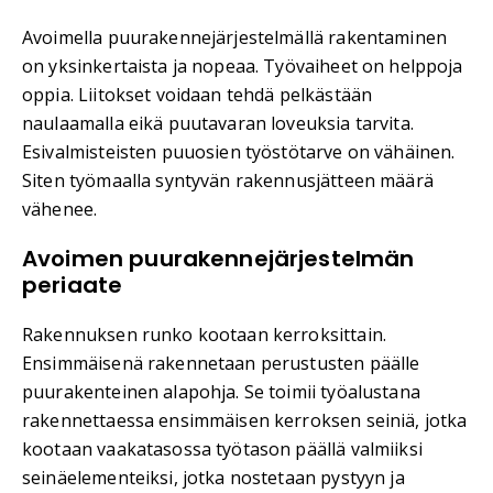
Avoimella puurakennejärjestelmällä rakentaminen
on yksinkertaista ja nopeaa. Työvaiheet on helppoja
oppia. Liitokset voidaan tehdä pelkästään
naulaamalla eikä puutavaran loveuksia tarvita.
Esivalmisteisten puuosien työstötarve on vähäinen.
Siten työmaalla syntyvän rakennusjätteen määrä
vähenee.
Avoimen puurakennejärjestelmän
periaate
Rakennuksen runko kootaan kerroksittain.
Ensimmäisenä rakennetaan perustusten päälle
puurakenteinen alapohja. Se toimii työalustana
rakennettaessa ensimmäisen kerroksen seiniä, jotka
kootaan vaakatasossa työtason päällä valmiiksi
seinäelementeiksi, jotka nostetaan pystyyn ja