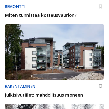
REMONTTI
Miten tunnistaa kosteusvaurion?
RAKENTAMINEN
Julkisivutiilet: mahdollisuus moneen