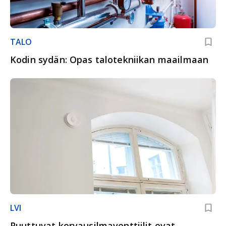
TALO
Kodin sydän: Opas talotekniikan maailmaan
LVI
Puuttuvat korvausilmaventtiilit ovat