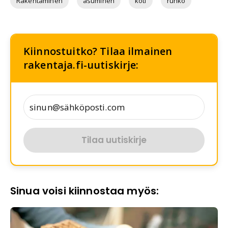
Rakentaminen
asuminen
koti
runko
Kiinnostuitko? Tilaa ilmainen
rakentaja.fi-uutiskirje:
Tilaa uutiskirje
Sinua voisi kiinnostaa myös: