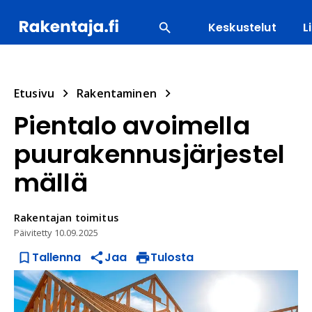
Keskustelut
L
SUOSITUIMMAT
ENERGIA
LVI
MATERIAALI
Etusivu
Rakentaminen
Pientalo avoimella
puurakennusjärjestel
mällä
Rakentajan
toimitus
Päivitetty
10.09.2025
Tallenna
Jaa
Tulosta