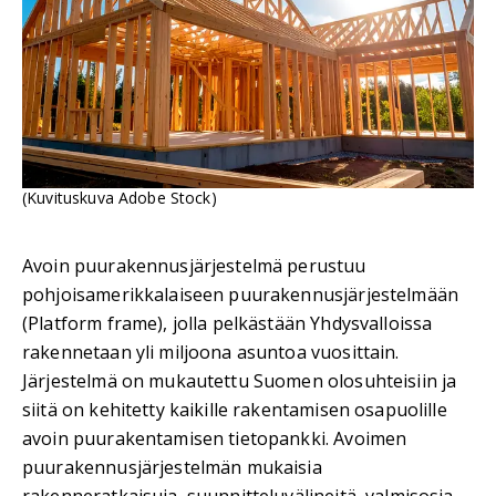
(Kuvituskuva Adobe Stock)
Avoin puurakennusjärjestelmä perustuu
pohjoisamerikkalaiseen puurakennusjärjestelmään
(Platform frame), jolla pelkästään Yhdysvalloissa
rakennetaan yli miljoona asuntoa vuosittain.
Järjestelmä on mukautettu Suomen olosuhteisiin ja
siitä on kehitetty kaikille rakentamisen osapuolille
avoin puurakentamisen tietopankki. Avoimen
puurakennusjärjestelmän mukaisia
rakenneratkaisuja, suunnitteluvälineitä, valmisosia