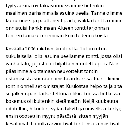
tyytyväisinä rivitaloasunnossamme tietenkin
maailman parhaimmalla asuinalueella. Tänne olimme
kotiutuneet ja päättäneet jäädä, vaikka tonttia emme
onnistuisi hankkimaan. Alueen tonttitarjonnan
tuntien tämä oli enemmän kuin todennäköistä.
Keväällä 2006 mieheni kuuli, että "tutun tutun
sukulaisella" olisi asuinalueellamme tontti, jossa olisi
vanha talo, ja josta oli hiljattain muutettu pois. Näin
pääsimme aloittamaan neuvottelut tontin
ostamisesta suoraan omistajan kanssa. Pian olimme
tontin onnelliset omistajat. Kuulostaa helpolta ja sitä
se jälkeenpäin tarkasteltuna olikin; tuossa hetkessä
kokemus oli kuitenkin sietämätön. Neljä kuukautta
odoteltiin, hikoiltiin, sydän tykytti ja univelkaa kertyi;
ensin odotettiin myyntipäätöstä, sitten myyjän
kesälomat. Lopulta arvioittivat tonttinsa ja miettivät