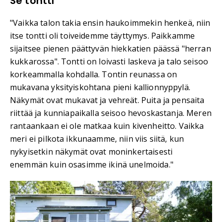
Se tontti
"Vaikka talon takia ensin haukoimmekin henkeä, niin
itse tontti oli toiveidemme täyttymys. Paikkamme
sijaitsee pienen päättyvän hiekkatien päässä "herran
kukkarossa". Tontti on loivasti laskeva ja talo seisoo
korkeammalla kohdalla. Tontin reunassa on
mukavana yksityiskohtana pieni kallionnyppylä.
Näkymät ovat mukavat ja vehreät. Puita ja pensaita
riittää ja kunniapaikalla seisoo hevoskastanja. Meren
rantaankaan ei ole matkaa kuin kivenheitto. Vaikka
meri ei pilkota ikkunaamme, niin viis siitä, kun
nykyisetkin näkymät ovat moninkertaisesti
enemmän kuin osasimme ikinä unelmoida."