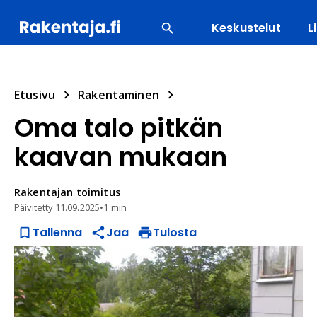
Keskustelut
L
SUOSITUIMMAT
ENERGIA
LVI
MATERIAALI
Etusivu
Rakentaminen
Oma talo pitkän
kaavan mukaan
Rakentajan
toimitus
Päivitetty
11.09.2025
•
1 min
Tallenna
Jaa
Tulosta