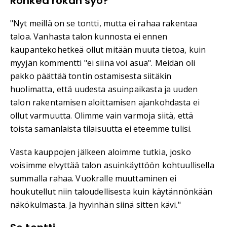
Rohkea rokan syö?
"Nyt meillä on se tontti, mutta ei rahaa rakentaa
taloa. Vanhasta talon kunnosta ei ennen
kaupantekohetkeä ollut mitään muuta tietoa, kuin
myyjän kommentti "ei siinä voi asua". Meidän oli
pakko päättää tontin ostamisesta siitäkin
huolimatta, että uudesta asuinpaikasta ja uuden
talon rakentamisen aloittamisen ajankohdasta ei
ollut varmuutta. Olimme vain varmoja siitä, että
toista samanlaista tilaisuutta ei eteemme tulisi.
Vasta kauppojen jälkeen aloimme tutkia, josko
voisimme elvyttää talon asuinkäyttöön kohtuullisella
summalla rahaa. Vuokralle muuttaminen ei
houkutellut niin taloudellisesta kuin käytännönkään
näkökulmasta. Ja hyvinhän siinä sitten kävi."