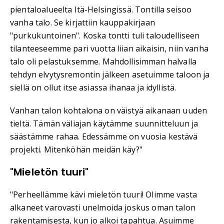
pientaloalueelta Itä-Helsingissä. Tontilla seisoo
vanha talo. Se kirjattiin kauppakirjaan
"purkukuntoinen". Koska tontti tuli taloudelliseen
tilanteeseemme pari vuotta liian aikaisin, niin vanha
talo oli pelastuksemme. Mahdollisimman halvalla
tehdyn elvytysremontin jälkeen asetuimme taloon ja
siellä on ollut itse asiassa ihanaa ja idyllistä.
Vanhan talon kohtalona on väistyä aikanaan uuden
tieltä. Tämän väliajan käytämme suunnitteluun ja
säästämme rahaa. Edessämme on vuosia kestävä
projekti. Mitenköhän meidän käy?"
"Mieletön tuuri"
"Perheellämme kävi mieletön tuuri! Olimme vasta
alkaneet varovasti unelmoida joskus oman talon
rakentamisesta, kun jo alkoi tapahtua. Asuimme