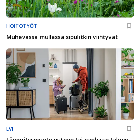
HOITOTYÖT
Muhevassa mullassa sipulitkin viihtyvät
LVI
Lämmitysmuoto uuteen tai vanhaan taloon