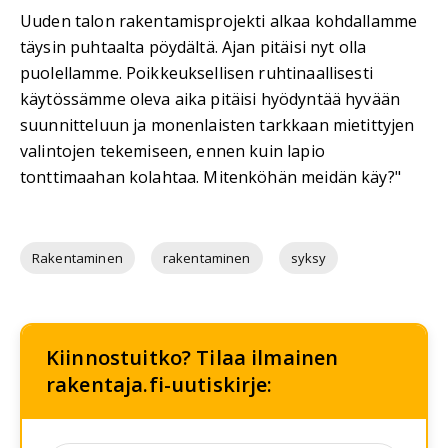
Uuden talon rakentamisprojekti alkaa kohdallamme
täysin puhtaalta pöydältä. Ajan pitäisi nyt olla
puolellamme. Poikkeuksellisen ruhtinaallisesti
käytössämme oleva aika pitäisi hyödyntää hyvään
suunnitteluun ja monenlaisten tarkkaan mietittyjen
valintojen tekemiseen, ennen kuin lapio
tonttimaahan kolahtaa. Mitenköhän meidän käy?"
Rakentaminen
rakentaminen
syksy
Kiinnostuitko? Tilaa ilmainen
rakentaja.fi-uutiskirje: