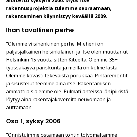
aloitettu syksyllä 2006. Myös itse
rakennusprojektia tulemme seuraamaan,
rakentaminen käynnistyy keväällä 2009.
Ihan tavallinen perhe
"Olemme viisihenkinen perhe. Mieheni on
paljasjalkainen helsinkiläinen ja itse olen muuttanut
Helsinkiin 15 vuotta sitten Kiteeltä. Olemme 35+
työssäkäyvä pariskunta ja meillä on kolme lasta.
Olemme kovasti tekeväistä porukkaa. Pintaremontit
ja sisustelut teemme aina itse. Rakentamisen
ammattilaisia emme ole. Pulmatilanteissa lähipiiristä
löytyy aina rakentajakavereita neuvomaan ja
auttamaan."
Osa 1, syksy 2006
"Onnistuimme ostamaan tontin toivomaltamme