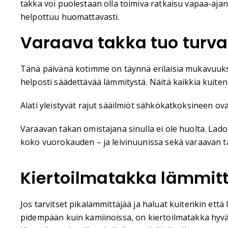
takka voi puolestaan olla toimiva ratkaisu vapaa-ajan
helpottuu huomattavasti.
Varaava takka tuo turv
Tänä päivänä kotimme on täynnä erilaisia mukavuuksia 
helposti säädettävää lämmitystä. Näitä kaikkia kuitenk
Alati yleistyvät rajut sääilmiöt sähkökatkoksineen ov
Varaavan takan omistajana sinulla ei ole huolta. Lado
koko vuorokauden – ja leivinuunissa sekä varaavan t
Kiertoilmatakka lämmit
Jos tarvitset pikalämmittäjää ja haluat kuitenkin että
pidempään kuin kamiinoissa, on kiertoilmatakka hyvä