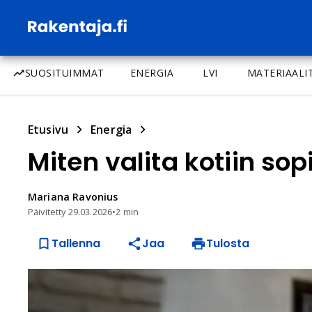
SUOSITUIMMAT
ENERGIA
LVI
MATERIAALI
Etusivu
Energia
Miten valita kotiin so
Mariana
Ravonius
Päivitetty
29.03.2026
•
2 min
Tallenna
Jaa
Tulosta