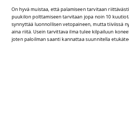
On hyvä muistaa, että palamiseen tarvitaan riittävästi
puukilon polttamiseen tarvitaan jopa noin 10 kuutio
synnyttää luonnollisen vetopaineen, mutta tiiviissä n
aina riitä. Usein tarvittava ilma tulee kilpailuun kone
joten paloilman saanti kannattaa suunnitella etukäte