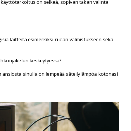
 käyttötarkoitus on selkeä, sopivan takan valinta
isia laitteita esimerkiksi ruoan valmistukseen sekä
 sähkönjakelun keskeytyessä?
an ansiosta sinulla on lempeää säteilylämpöä kotonasi