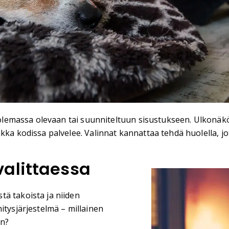
o olemassa olevaan tai suunniteltuun sisustukseen. Ulkonäkö
ka kodissa palvelee. Valinnat kannattaa tehdä huolella, jott
alittaessa
ä takoista ja niiden
itysjärjestelmä – millainen
en?