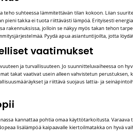
ea teho suhteessa lämmitettävän tilan kokoon. Liian suurit
 pieni takka ei tuota riittävästi lämpöä. Erityisesti energia
a rakennuksissa, jolloin se näkyy myös takan tehon tarpees
tysjärjestelmää. Pyydä apua asiantuntijoilta, jotta löydät
elliset vaatimukset
ivuuteen ja turvallisuuteen. Jo suunnitteluvaiheessa on hy
ammat takat vaativat usein alleen vahvistetun perustuksen,
allisuusmääräykset ja riittävä suojaus lattia- ja seinäpinto
pii
alinnassa kannattaa pohtia omaa käyttötarkoitusta. Varaava 
. Nopeaa lisälämpöä kaipaavalle kiertoilmatakka on hyvä vaih