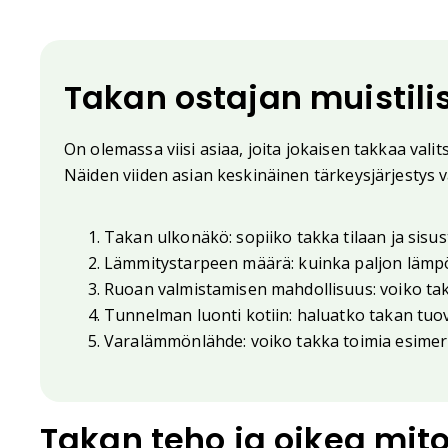
Takan ostajan muistili
On olemassa viisi asiaa, joita jokaisen takkaa valit
Näiden viiden asian keskinäinen tärkeysjärjestys 
Takan ulkonäkö: sopiiko takka tilaan ja sisu
Lämmitystarpeen määrä: kuinka paljon lämpö
Ruoan valmistamisen mahdollisuus: voiko tak
Tunnelman luonti kotiin: haluatko takan tuov
Varalämmönlähde: voiko takka toimia esimer
Takan teho ja oikea mito