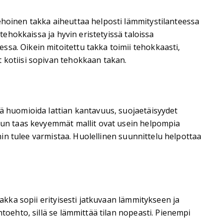
ehoinen takka aiheuttaa helposti lämmitystilanteessa
tehokkaissa ja hyvin eristetyissä taloissa
sa. Oikein mitoitettu takka toimii tehokkaasti,
 kotiisi sopivan tehokkaan takan.
vä huomioida lattian kantavuus, suojaetäisyydet
 kun taas kevyemmät mallit ovat usein helpompia
ihin tulee varmistaa. Huolellinen suunnittelu helpottaa
takka sopii erityisesti jatkuvaan lämmitykseen ja
toehto, sillä se lämmittää tilan nopeasti. Pienempi