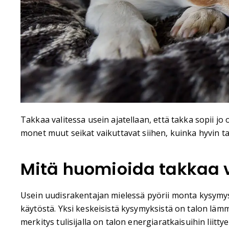
Takkaa valitessa usein ajatellaan, että takka sopii j
monet muut seikat vaikuttavat siihen, kuinka hyvin tak
Mitä huomioida takkaa v
Usein uudisrakentajan mielessä pyörii monta kysymyst
käytöstä. Yksi keskeisistä kysymyksistä on talon lämm
merkitys tulisijalla on talon energiaratkaisuihin liitty