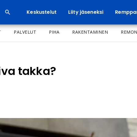
Keskustelut
Liity jäseneksi
Remppa
T
PALVELUT
PIHA
RAKENTAMINEN
REMON
piva takka?