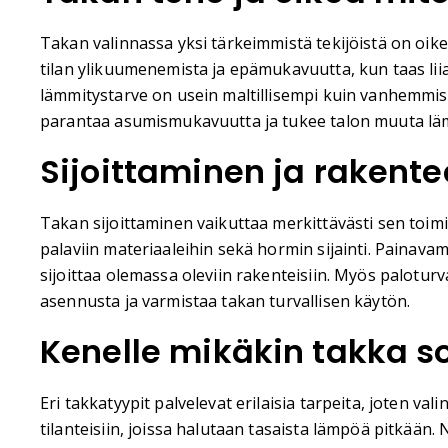
Takan valinnassa yksi tärkeimmistä tekijöistä on oik
tilan ylikuumenemista ja epämukavuutta, kun taas liian
lämmitystarve on usein maltillisempi kuin vanhemmiss
parantaa asumismukavuutta ja tukee talon muuta lämmi
Sijoittaminen ja rakente
Takan sijoittaminen vaikuttaa merkittävästi sen toim
palaviin materiaaleihin sekä hormin sijainti. Painav
sijoittaa olemassa oleviin rakenteisiin. Myös paloturv
asennusta ja varmistaa takan turvallisen käytön.
Kenelle mikäkin takka so
Eri takkatyypit palvelevat erilaisia tarpeita, joten v
tilanteisiin, joissa halutaan tasaista lämpöä pitkään