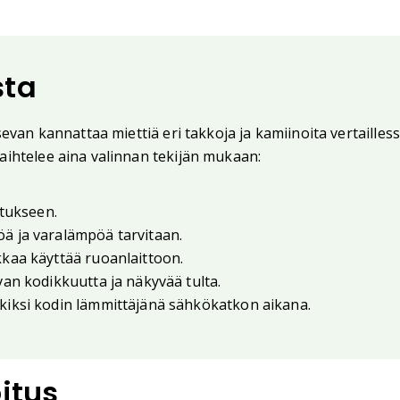
sta
sevan kannattaa miettiä eri takkoja ja kamiinoita vertailles
vaihtelee aina valinnan tekijän mukaan:
stukseen.
ä ja varalämpöä tarvitaan.
kaa käyttää ruoanlaittoon.
an kodikkuutta ja näkyvää tulta.
kiksi kodin lämmittäjänä sähkökatkon aikana.
itus