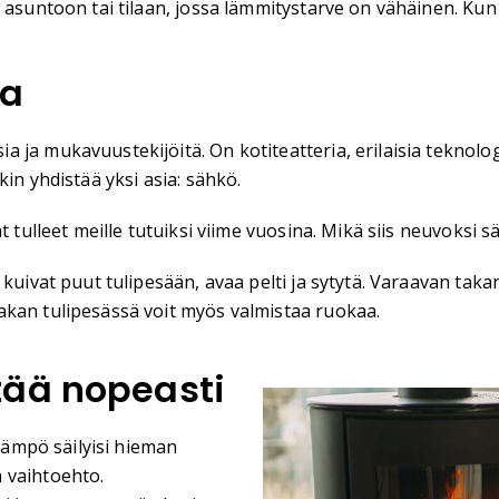
 asuntoon tai tilaan, jossa lämmitystarve on vähäinen. Kun
aa
ja mukavuustekijöitä. On kotiteatteria, erilaisia teknolog
in yhdistää yksi asia: sähkö.
at tulleet meille tutuiksi viime vuosina. Mikä siis neuvoksi
 kuivat puut tulipesään, avaa pelti ja sytytä. Varaavan tak
akan tulipesässä voit myös valmistaa ruokaa.
tää nopeasti
 lämpö säilyisi hieman
 vaihtoehto.