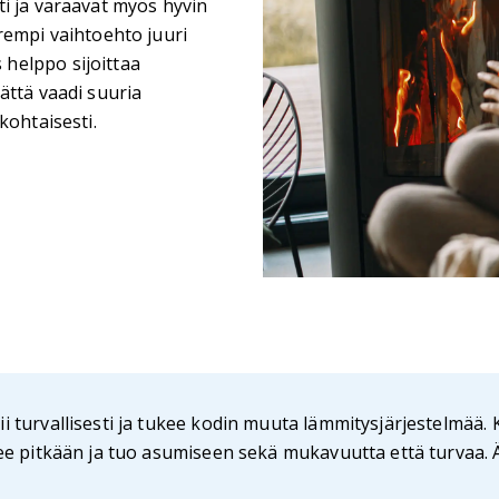
i ja varaavat myös hyvin
rempi vaihtoehto juuri
helppo sijoittaa
ättä vaadi suuria
kohtaisesti.
ii turvallisesti ja tukee kodin muuta lämmitysjärjestelmää. 
elee pitkään ja tuo asumiseen sekä mukavuutta että turvaa.