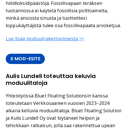
hiilidioksidipäästöjä. Fossiilivapaan teräksen
tuotannossa ei käytetä fossiilisia polttoaineita,
minkä ansiosta sinusta ja tuotteittesi
loppukäyttäjistä tulee osa fossiilivapaata arvoketjua.
Lue lisää moduulirakentamisesta >>
X MOD-ESITE
Aulis Lundell toteuttaa keluvia
moduulitaloja
Yhteistyössä Bluet Floating Solutionsin kanssa
toteutetaan Verkkosaareen vuosien 2023–2024
aikana kelluvia moduulitaloja. Bluet Floating Solution
ja Aulis Lundell Oy ovat löytäneet helpon ja
tehokkaan ratkaisun, jolla saa rakennettua upean