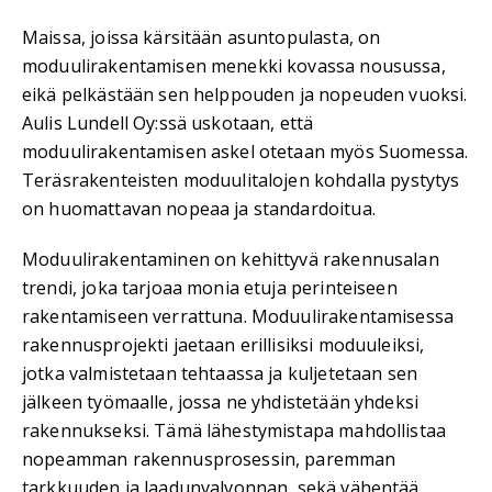
Maissa, joissa kärsitään asuntopulasta, on
moduulirakentamisen menekki kovassa nousussa,
eikä pelkästään sen helppouden ja nopeuden vuoksi.
Aulis Lundell Oy:ssä uskotaan, että
moduulirakentamisen askel otetaan myös Suomessa.
Teräsrakenteisten moduulitalojen kohdalla pystytys
on huomattavan nopeaa ja standardoitua.
Moduulirakentaminen on kehittyvä rakennusalan
trendi, joka tarjoaa monia etuja perinteiseen
rakentamiseen verrattuna. Moduulirakentamisessa
rakennusprojekti jaetaan erillisiksi moduuleiksi,
jotka valmistetaan tehtaassa ja kuljetetaan sen
jälkeen työmaalle, jossa ne yhdistetään yhdeksi
rakennukseksi. Tämä lähestymistapa mahdollistaa
nopeamman rakennusprosessin, paremman
tarkkuuden ja laadunvalvonnan, sekä vähentää