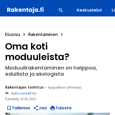
Keskustelut
L
SUOSITUIMMAT
ENERGIA
LVI
MATERIAALI
Etusivu
Rakentaminen
Oma koti
moduuleista?
Moduulirakentaminen on helppoa,
edullista ja ekologista
Rakentajan
toimitus
Kaupallinen yhteistyö
Aulis Lundell Oy
Päivitetty
15.05.2023
Tallenna
Jaa
Tulosta