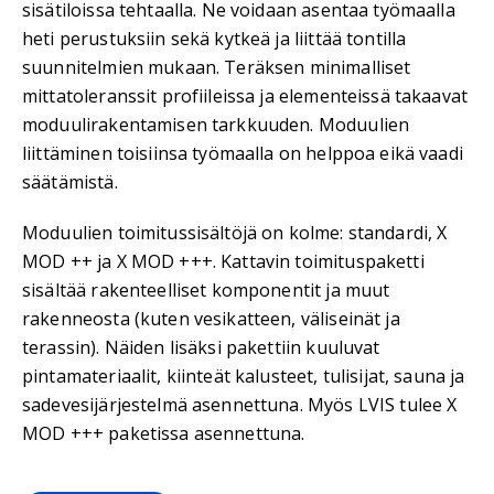
sisätiloissa tehtaalla. Ne voidaan asentaa työmaalla
heti perustuksiin sekä kytkeä ja liittää tontilla
suunnitelmien mukaan. Teräksen minimalliset
mittatoleranssit profiileissa ja elementeissä takaavat
moduulirakentamisen tarkkuuden. Moduulien
liittäminen toisiinsa työmaalla on helppoa eikä vaadi
säätämistä.
Moduulien toimitussisältöjä on kolme: standardi, X
MOD ++ ja X MOD +++. Kattavin toimituspaketti
sisältää rakenteelliset komponentit ja muut
rakenneosta (kuten vesikatteen, väliseinät ja
terassin). Näiden lisäksi pakettiin kuuluvat
pintamateriaalit, kiinteät kalusteet, tulisijat, sauna ja
sadevesijärjestelmä asennettuna. Myös LVIS tulee X
MOD +++ paketissa asennettuna.