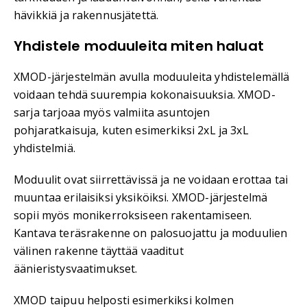
hävikkiä ja rakennusjätettä.
Yhdistele moduuleita miten haluat
XMOD-järjestelmän avulla moduuleita yhdistelemällä
voidaan tehdä suurempia kokonaisuuksia. XMOD-
sarja tarjoaa myös valmiita asuntojen
pohjaratkaisuja, kuten esimerkiksi 2xL ja 3xL
yhdistelmiä.
Moduulit ovat siirrettävissä ja ne voidaan erottaa tai
muuntaa erilaisiksi yksiköiksi. XMOD-järjestelmä
sopii myös monikerroksiseen rakentamiseen.
Kantava teräsrakenne on palosuojattu ja moduulien
välinen rakenne täyttää vaaditut
äänieristysvaatimukset.
XMOD taipuu helposti esimerkiksi kolmen