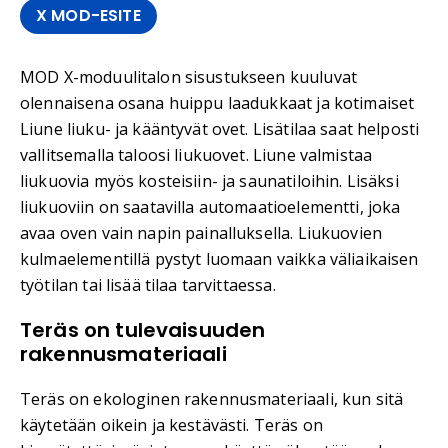
X MOD-ESITE
MOD X-moduulitalon sisustukseen kuuluvat
olennaisena osana huippu laadukkaat ja kotimaiset
Liune liuku- ja kääntyvät ovet. Lisätilaa saat helposti
vallitsemalla taloosi liukuovet. Liune valmistaa
liukuovia myös kosteisiin- ja saunatiloihin. Lisäksi
liukuoviin on saatavilla automaatioelementti, joka
avaa oven vain napin painalluksella. Liukuovien
kulmaelementillä pystyt luomaan vaikka väliaikaisen
työtilan tai lisää tilaa tarvittaessa.
Teräs on tulevaisuuden
rakennusmateriaali
Teräs on ekologinen rakennusmateriaali, kun sitä
käytetään oikein ja kestävästi. Teräs on