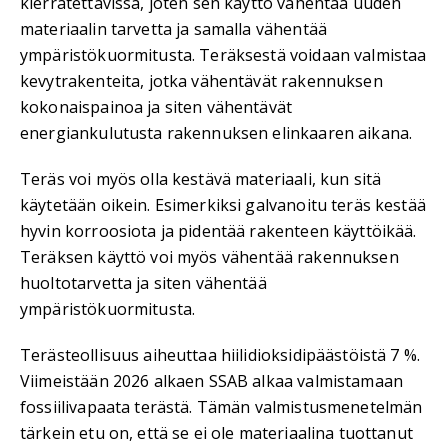
kierrätettävissä, joten sen käyttö vähentää uuden
materiaalin tarvetta ja samalla vähentää
ympäristökuormitusta. Teräksestä voidaan valmistaa
kevytrakenteita, jotka vähentävät rakennuksen
kokonaispainoa ja siten vähentävät
energiankulutusta rakennuksen elinkaaren aikana.
Teräs voi myös olla kestävä materiaali, kun sitä
käytetään oikein. Esimerkiksi galvanoitu teräs kestää
hyvin korroosiota ja pidentää rakenteen käyttöikää.
Teräksen käyttö voi myös vähentää rakennuksen
huoltotarvetta ja siten vähentää
ympäristökuormitusta.
Terästeollisuus aiheuttaa hiilidioksidipäästöistä 7 %.
Viimeistään 2026 alkaen SSAB alkaa valmistamaan
fossiilivapaata terästä. Tämän valmistusmenetelmän
tärkein etu on, että se ei ole materiaalina tuottanut