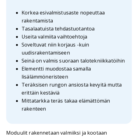
Korkea esivalmistusaste nopeuttaa
rakentamista
Tasalaatuista tehdastuotantoa
Useita valmiita vaihtoehtoja
Soveltuvat niin korjaus -kuin
uudisrakentamiseen
Seinä on valmis suoraan talotekniikkatöihin
Elementti muodostaa samalla
lisälämmöneristeen
Teräksisen rungon ansiosta kevyitä mutta
erittäin kestäviä
Mittatarkka teräs takaa elämättömän
rakenteen
Moduulit rakennetaan valmiiksi ja kootaan