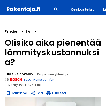
Keskustelut
L
SUOSITUIMMAT
ENERGIA
LVI
MATERIAALI
Etusivu
LVI
Olisiko aika pienentää
lämmityskustannuksi
a?
Tiina
Painokallio
Kaupallinen yhteistyö
Bosch Home Comfort
Päivitetty
19.04.2026
•
1 min
Tallenna
Jaa
Tulosta