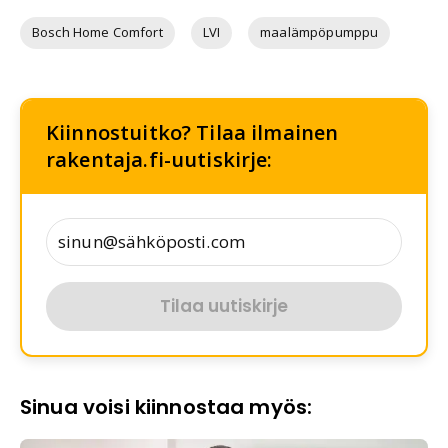
Bosch Home Comfort
LVI
maalämpöpumppu
Kiinnostuitko? Tilaa ilmainen
rakentaja.fi-uutiskirje:
Tilaa uutiskirje
Sinua voisi kiinnostaa myös: