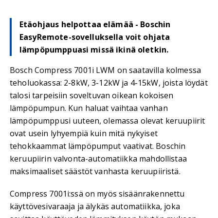
Etäohjaus helpottaa elämää - Boschin
EasyRemote-sovelluksella voit ohjata
lämpöpumppuasi missä ikinä oletkin.
Bosch Compress 7001i LWM on saatavilla kolmessa
teholuokassa: 2-8kW, 3-12kW ja 4-15kW, joista löydät
talosi tarpeisiin soveltuvan oikean kokoisen
lämpöpumpun. Kun haluat vaihtaa vanhan
lämpöpumppusi uuteen, olemassa olevat keruupiirit
ovat usein lyhyempiä kuin mitä nykyiset
tehokkaammat lämpöpumput vaativat. Boschin
keruupiirin valvonta-automatiikka mahdollistaa
maksimaaliset säästöt vanhasta keruupiiristä.
Compress 7001i:ssä on myös sisäänrakennettu
käyttövesivaraaja ja älykäs automatiikka, joka