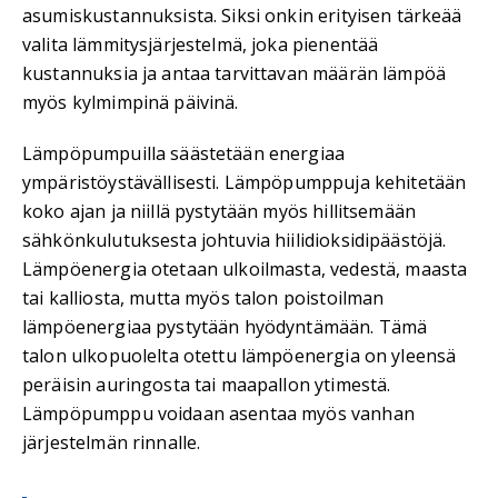
asumiskustannuksista. Siksi onkin erityisen tärkeää
valita lämmitysjärjestelmä, joka pienentää
kustannuksia ja antaa tarvittavan määrän lämpöä
myös kylmimpinä päivinä.
Lämpöpumpuilla säästetään energiaa
ympäristöystävällisesti. Lämpöpumppuja kehitetään
koko ajan ja niillä pystytään myös hillitsemään
sähkönkulutuksesta johtuvia hiilidioksidipäästöjä.
Lämpöenergia otetaan ulkoilmasta, vedestä, maasta
tai kalliosta, mutta myös talon poistoilman
lämpöenergiaa pystytään hyödyntämään. Tämä
talon ulkopuolelta otettu lämpöenergia on yleensä
peräisin auringosta tai maapallon ytimestä.
Lämpöpumppu voidaan asentaa myös vanhan
järjestelmän rinnalle.