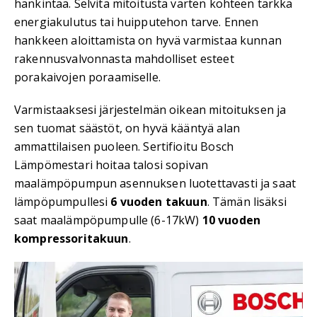
hankintaa. Selvitä mitoitusta varten kohteen tarkka
energiakulutus tai huipputehon tarve. Ennen
hankkeen aloittamista on hyvä varmistaa kunnan
rakennusvalvonnasta mahdolliset esteet
porakaivojen poraamiselle.
Varmistaaksesi järjestelmän oikean mitoituksen ja
sen tuomat säästöt, on hyvä kääntyä alan
ammattilaisen puoleen. Sertifioitu Bosch
Lämpömestari hoitaa talosi sopivan
maalämpöpumpun asennuksen luotettavasti ja saat
lämpöpumpullesi
6 vuoden takuun
. Tämän lisäksi
saat maalämpöpumpulle (6-17kW)
10 vuoden
kompressoritakuun
.