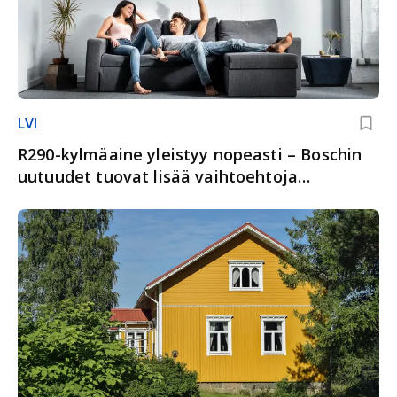
LVI
R290-kylmäaine yleistyy nopeasti – Boschin
uutuudet tuovat lisää vaihtoehtoja
kohteisiin