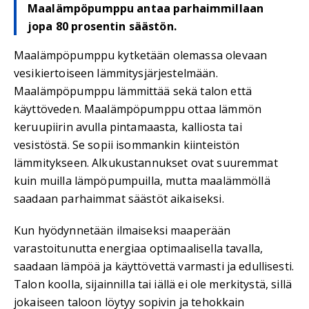
Maalämpöpumppu antaa parhaimmillaan
jopa 80 prosentin säästön.
Maalämpöpumppu kytketään olemassa olevaan
vesikiertoiseen lämmitysjärjestelmään.
Maalämpöpumppu lämmittää sekä talon että
käyttöveden. Maalämpöpumppu ottaa lämmön
keruupiirin avulla pintamaasta, kalliosta tai
vesistöstä. Se sopii isommankin kiinteistön
lämmitykseen. Alkukustannukset ovat suuremmat
kuin muilla lämpöpumpuilla, mutta maalämmöllä
saadaan parhaimmat säästöt aikaiseksi.
Kun hyödynnetään ilmaiseksi maaperään
varastoitunutta energiaa optimaalisella tavalla,
saadaan lämpöä ja käyttövettä varmasti ja edullisesti.
Talon koolla, sijainnilla tai iällä ei ole merkitystä, sillä
jokaiseen taloon löytyy sopivin ja tehokkain