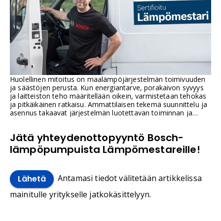
Huolellinen mitoitus on maalämpöjärjestelmän toimivuuden
ja säästöjen perusta. Kun energiantarve, porakaivon syvyys
ja laitteiston teho määritellään oikein, varmistetaan tehokas
ja pitkäikäinen ratkaisu. Ammattilaisen tekemä suunnittelu ja
asennus takaavat järjestelmän luotettavan toiminnan ja
parhaan mahdollisen hyödyn.
Jätä yhteydenottopyyntö Bosch-
lämpöpumpuista Lämpömestareille!
Antamasi tiedot välitetään artikkelissa
Lähetä
mainitulle yritykselle jatkokäsittelyyn.