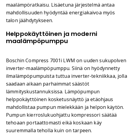
maalämpöratkaisu. Lisäetuna järjestelmä antaa
mahdollisuuden hyödyntää energiakaivoa myös
talon jäähdytykseen.
Helppokäyttöinen ja moderni
maalämpöpumppu
Boschin Compress 7001i LWM on uuden sukupolven
inverter-maalämpöpumppu. Siinä on hyödynnetty
ilmalämpöpumpuista tuttua inverter-tekniikkaa, jolla
saadaan aikaan parhaimmat säästöt
lämmityskustannuksissa. Lämpöpumpun
helppokäyttöinen kosketusnäyttö ja etäohjaus
mahdollistaa pumpun mielekkään ja helpon käytön.
Pumpun kierroslukuohjattu kompressori säätää
tehoaan portaattomasti eikä koskaan käy
suuremmalla teholla kuin on tarpeen.