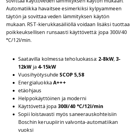
sovittaa käyttöveden lämmityksen käytön mukaan.
Automatiikka havaitsee esimerkiksi kylpyammeen
täytön ja sovittaa veden lämmityksen käytön
mukaan. RST-kierukkasäiliöllä voidaan lisäksi tuottaa
poikkeuksellisen runsaasti käyttövettä: jopa 300l/40
°C/12l/min.
Saatavilla kolmessa teholuokassa:
2-8kW
,
3-
12kW
ja
4-15kW
Vuosihyötysuhde
SCOP 5,58
Energialuokka
A+++
etäohjaus
Helppokäyttöinen ja moderni
Käyttövettä jopa
300l/40 °C/12l/min
Sopii loistavasti myös saneerauskohteisiin
Boschin keruupiirin valvonta-automatiikan
vuoksi