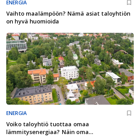
ENERGIA
Vaihto maalämpöön? Nämä asiat taloyhtiön
on hyvä huomioida
ENERGIA
Voiko taloyhtiö tuottaa omaa
lämmitysenergiaa? Näin oma
lämmitysenergia puolitti kulut