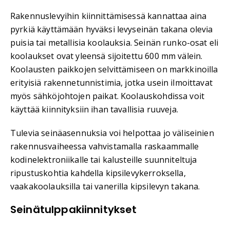
Rakennuslevyihin kiinnittämisessä kannattaa aina
pyrkiä käyttämään hyväksi levyseinän takana olevia
puisia tai metallisia koolauksia. Seinän runko-osat eli
koolaukset ovat yleensä sijoitettu 600 mm välein.
Koolausten paikkojen selvittämiseen on markkinoilla
erityisiä rakennetunnistimia, jotka usein ilmoittavat
myös sähköjohtojen paikat. Koolauskohdissa voit
käyttää kiinnityksiin ihan tavallisia ruuveja.
Tulevia seinäasennuksia voi helpottaa jo väliseinien
rakennusvaiheessa vahvistamalla raskaammalle
kodinelektroniikalle tai kalusteille suunniteltuja
ripustuskohtia kahdella kipsilevykerroksella,
vaakakoolauksilla tai vanerilla kipsilevyn takana.
Seinätulppakiinnitykset