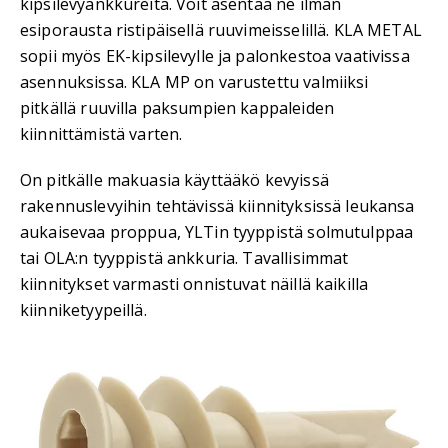
kipsilevyankkureita. Voit asentaa ne ilman
esiporausta ristipäisellä ruuvimeisselillä. KLA METAL
sopii myös EK-kipsilevylle ja palonkestoa vaativissa
asennuksissa. KLA MP on varustettu valmiiksi
pitkällä ruuvilla paksumpien kappaleiden
kiinnittämistä varten.
On pitkälle makuasia käyttääkö kevyissä
rakennuslevyihin tehtävissä kiinnityksissä leukansa
aukaisevaa proppua, YLTin tyyppistä solmutulppaa
tai OLA:n tyyppistä ankkuria. Tavallisimmat
kiinnitykset varmasti onnistuvat näillä kaikilla
kiinniketyypeillä.