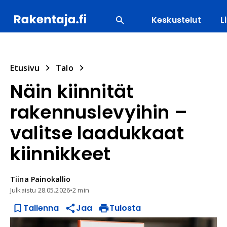
Keskustelut
L
SUOSITUIMMAT
ENERGIA
LVI
MATERIAALI
Etusivu
Talo
Näin kiinnität
rakennuslevyihin –
valitse laadukkaat
kiinnikkeet
Tiina
Painokallio
Julkaistu
28.05.2026
•
2 min
Tallenna
Jaa
Tulosta