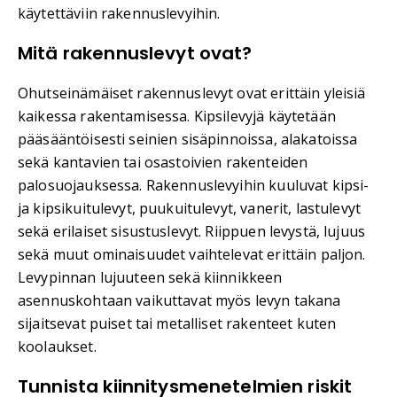
käytettäviin rakennuslevyihin.
Mitä rakennuslevyt ovat?
Ohutseinämäiset rakennuslevyt ovat erittäin yleisiä
kaikessa rakentamisessa. Kipsilevyjä käytetään
pääsääntöisesti seinien sisäpinnoissa, alakatoissa
sekä kantavien tai osastoivien rakenteiden
palosuojauksessa. Rakennuslevyihin kuuluvat kipsi-
ja kipsikuitulevyt, puukuitulevyt, vanerit, lastulevyt
sekä erilaiset sisustuslevyt. Riippuen levystä, lujuus
sekä muut ominaisuudet vaihtelevat erittäin paljon.
Levypinnan lujuuteen sekä kiinnikkeen
asennuskohtaan vaikuttavat myös levy­n takana
sijaitsevat puiset tai metalliset rakenteet kuten
koolaukset.
Tunnista kiinnitysmenetelmien riskit