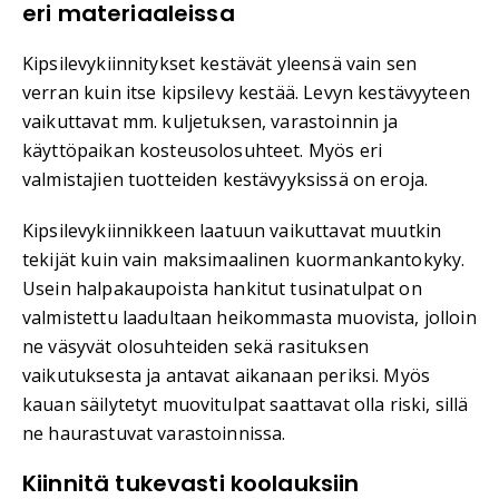
eri materiaaleissa
Kipsilevykiinnitykset kestävät yleensä vain sen
verran kuin itse kipsilevy kestää. Levyn kestävyyteen
vaikuttavat mm. kuljetuksen, varastoinnin ja
käyttöpaikan kosteusolosuhteet. Myös eri
valmistajien tuotteiden kestävyyksissä on eroja.
Kipsilevykiinnikkeen laatuun vaikuttavat muutkin
tekijät kuin vain maksimaalinen kuormankantokyky.
Usein halpakaupoista hankitut tusinatulpat on
valmistettu laadultaan heikommasta muovista, jolloin
ne väsyvät olosuhteiden sekä rasituksen
vaikutuksesta ja antavat aikanaan periksi. Myös
kauan säilytetyt muovitulpat saattavat olla riski, sillä
ne haurastuvat varastoinnissa.
Kiinnitä tukevasti koolauksiin