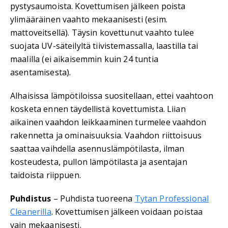
pystysaumoista. Kovettumisen jälkeen poista
ylimääräinen vaahto mekaanisesti (esim.
mattoveitsellä). Täysin kovettunut vaahto tulee
suojata UV-säteilyltä tiivistemassalla, laastilla tai
maalilla (ei aikaisemmin kuin 24 tuntia
asentamisesta).
Alhaisissa lämpötiloissa suositellaan, ettei vaahtoon
kosketa ennen täydellistä kovettumista. Liian
aikainen vaahdon leikkaaminen turmelee vaahdon
rakennetta ja ominaisuuksia. Vaahdon riittoisuus
saattaa vaihdella asennuslämpötilasta, ilman
kosteudesta, pullon lämpötilasta ja asentajan
taidoista riippuen.
Puhdistus
– Puhdista tuoreena
Tytan Professional
Cleanerilla
. Kovettumisen jälkeen voidaan poistaa
vain mekaanisesti.