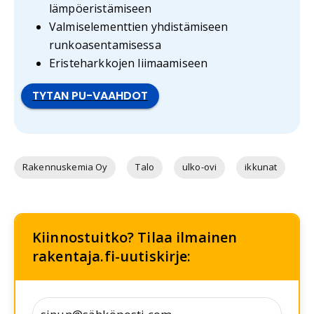
lämpöeristämiseen
Valmiselementtien yhdistämiseen
runkoasentamisessa
Eristeharkkojen liimaamiseen
TYTAN PU-VAAHDOT
Rakennuskemia Oy
Talo
ulko-ovi
ikkunat
Kiinnostuitko? Tilaa ilmainen
rakentaja.fi-uutiskirje: