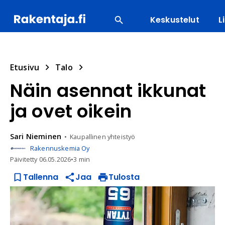
Keskustelut
L
SUOSITUIMMAT
ENERGIA
LVI
MATERIAALI
Etusivu
Talo
Näin asennat ikkunat
ja ovet oikein
Sari
Nieminen
Kaupallinen yhteistyö
Rakennuskemia Oy
Päivitetty
06.05.2026
•
3 min
Tallenna
Jaa
Tulosta