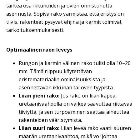
tärkeä osa ikkunoiden ja ovien onnistunutta
asennusta. Sopiva rako varmistaa, että eristys on
tiivis, rakenteet pysyvät ehjinä ja karmit toimivat
tarkoituksenmukaisesti.
Optimaalinen raon leveys
Rungon ja karmin välinen rako tulisi olla 10–20
mm. Tämä riippuu käytettävän
eristemateriaalin ominaisuuksista ja
asennettavan ikkunan tai oven tyypistä.
Liian pieni rako:
Jos rako on liian kapea,
uretaanivaahdolla on vaikea saavuttaa riittävää
tiiviyttä, ja sen turpoaminen saattaa aiheuttaa
rakenteiden vääristymistä.
Liian suuri rako:
Liian leveä rako vaatii suuren
määrän uretaanivaahtoa, mikä voi johtaa