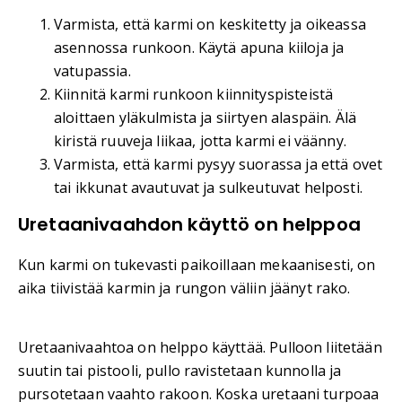
Varmista, että karmi on keskitetty ja oikeassa
asennossa runkoon. Käytä apuna kiiloja ja
vatupassia.
Kiinnitä karmi runkoon kiinnityspisteistä
aloittaen yläkulmista ja siirtyen alaspäin. Älä
kiristä ruuveja liikaa, jotta karmi ei väänny.
Varmista, että karmi pysyy suorassa ja että ovet
tai ikkunat avautuvat ja sulkeutuvat helposti.
Uretaanivaahdon käyttö on helppoa
Kun karmi on tukevasti paikoillaan mekaanisesti, on
aika tiivistää karmin ja rungon väliin jäänyt rako.
Uretaanivaahtoa on helppo käyttää. Pulloon liitetään
suutin tai pistooli, pullo ravistetaan kunnolla ja
pursotetaan vaahto rakoon. Koska uretaani turpoaa