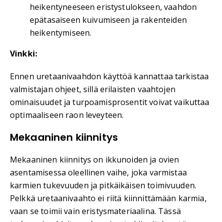
heikentyneeseen eristystulokseen, vaahdon
epätasaiseen kuivumiseen ja rakenteiden
heikentymiseen.
Vinkki:
Ennen uretaanivaahdon käyttöä kannattaa tarkistaa
valmistajan ohjeet, sillä erilaisten vaahtojen
ominaisuudet ja turpoamisprosentit voivat vaikuttaa
optimaaliseen raon leveyteen.
Mekaaninen kiinnitys
Mekaaninen kiinnitys on ikkunoiden ja ovien
asentamisessa oleellinen vaihe, joka varmistaa
karmien tukevuuden ja pitkäikäisen toimivuuden.
Pelkkä uretaanivaahto ei riitä kiinnittämään karmia,
vaan se toimii vain eristysmateriaalina. Tässä