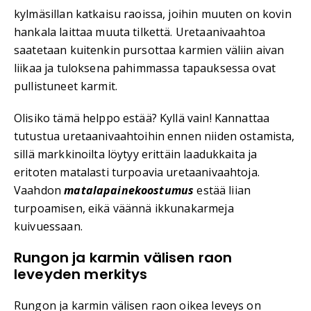
kylmäsillan katkaisu raoissa, joihin muuten on kovin
hankala laittaa muuta tilkettä. Uretaanivaahtoa
saatetaan kuitenkin pursottaa karmien väliin aivan
liikaa ja tuloksena pahimmassa tapauksessa ovat
pullistuneet karmit.
Olisiko tämä helppo estää? Kyllä vain! Kannattaa
tutustua uretaanivaahtoihin ennen niiden ostamista,
sillä markkinoilta löytyy erittäin laadukkaita ja
eritoten matalasti turpoavia uretaanivaahtoja.
Vaahdon
matalapainekoostumus
estää liian
turpoamisen, eikä väännä ikkunakarmeja
kuivuessaan.
Rungon ja karmin välisen raon
leveyden merkitys
Rungon ja karmin välisen raon oikea leveys on