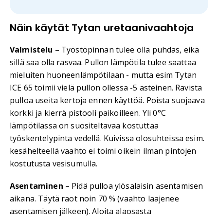
Näin käytät Tytan uretaanivaahtoja
Valmistelu
– Työstöpinnan tulee olla puhdas, eikä
sillä saa olla rasvaa. Pullon lämpötila tulee saattaa
mieluiten huoneenlämpötilaan - mutta esim Tytan
ICE 65 toimii vielä pullon ollessa -5 asteinen. Ravista
pulloa useita kertoja ennen käyttöä. Poista suojaava
korkki ja kierrä pistooli paikoilleen. Yli 0°C
lämpötilassa on suositeltavaa kostuttaa
työskentelypinta vedellä. Kuivissa olosuhteissa esim.
kesähelteellä vaahto ei toimi oikein ilman pintojen
kostutusta vesisumulla.
Asentaminen
– Pidä pulloa ylösalaisin asentamisen
aikana. Täytä raot noin 70 % (vaahto laajenee
asentamisen jälkeen). Aloita alaosasta