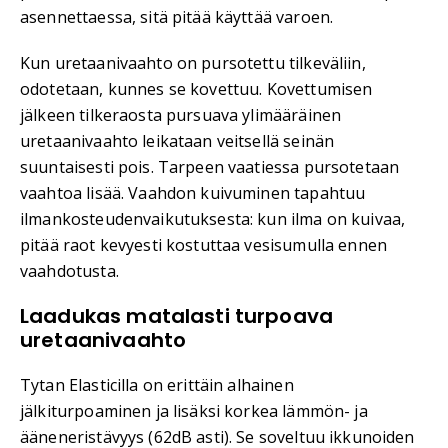
asennettaessa, sitä pitää käyttää varoen.
Kun uretaanivaahto on pursotettu tilkeväliin,
odotetaan, kunnes se kovettuu. Kovettumisen
jälkeen tilkeraosta pursuava ylimääräinen
uretaanivaahto leikataan veitsellä seinän
suuntaisesti pois. Tarpeen vaatiessa pursotetaan
vaahtoa lisää. Vaahdon kuivuminen tapahtuu
ilmankosteudenvaikutuksesta: kun ilma on kuivaa,
pitää raot kevyesti kostuttaa vesisumulla ennen
vaahdotusta.
Laadukas matalasti turpoava
uretaanivaahto
Tytan Elasticilla on erittäin alhainen
jälkiturpoaminen ja lisäksi korkea lämmön- ja
ääneneristävyys (62dB asti). Se soveltuu ikkunoiden