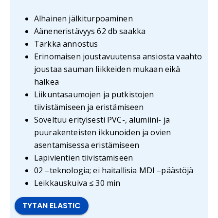
Alhainen jälkiturpoaminen
Ääneneristävyys 62 db saakka
Tarkka annostus
Erinomaisen joustavuutensa ansiosta vaahto
joustaa sauman liikkeiden mukaan eikä
halkea
Liikuntasaumojen ja putkistojen
tiivistämiseen ja eristämiseen
Soveltuu erityisesti PVC-, alumiini- ja
puurakenteisten ikkunoiden ja ovien
asentamisessa eristämiseen
Läpivientien tiivistämiseen
02 –teknologia; ei haitallisia MDI –päästöjä
Leikkauskuiva ≤ 30 min
TYTAN ELASTIC