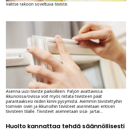
Valitse rakoon soveltuva tiiviste.
Asenna uusi tiiviste paikoilleen. Paljon avattavissa
ikkunoissa/ovissa voit myös niitata tiivisteen päät
parantaaksesi niiden kiinni pysymistä. Aiemmin tiivistettyihin
toimiviin oviin ja ikkunoihin tiivisteet asennetaan entisen
tiivisteen tilalle. Tiivisteet asennetaan sisä- ja/tai
välipuitteeseen. Noudata aina pakkauksen ohjeita.
Huolto kannattaa tehdä säännöllisesti