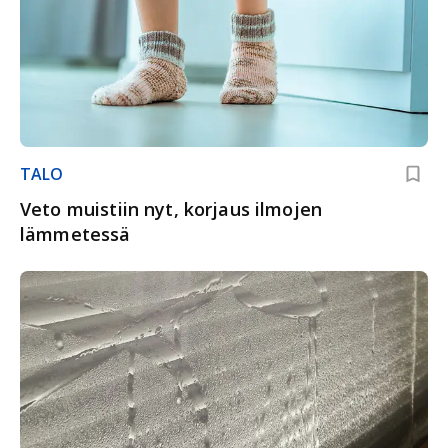
TALO
Veto muistiin nyt, korjaus ilmojen
lämmetessä