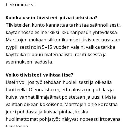
heikommaksi.
Kuinka usein tiivisteet pitää tarkistaa?
Tiivisteiden kunto kannattaa tarkistaa säännöllisesti,
käytännössä esimerkiksi ikkunanpesun yhteydessä.
Marttojen mukaan silikonikumiset tiivisteet uusitaan
tyypillisesti noin 5–15 vuoden välein, vaikka tarkka
käyttöikä riippuu materiaalista, rasituksesta ja
asennuksen laadusta.
Voiko tiivisteet vaihtaa itse?
Usein voi, jos työ tehdään huolellisesti ja oikealla
tuotteella. Olennaista on, että alusta on puhdas ja
kuiva, vanhat liimajäämät poistetaan ja uusi tiiviste
valitaan oikean kokoisena. Marttojen ohje korostaa
juuri puhdasta ja kuivaa pintaa, koska
huolimattomat pohjatyöt näkyvät nopeasti irtoavana
tiivisteenä.