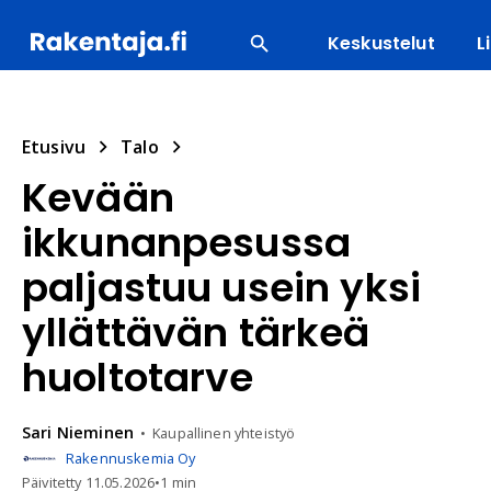
Keskustelut
L
SUOSITUIMMAT
ENERGIA
LVI
MATERIAALI
Etusivu
Talo
Kevään
ikkunanpesussa
paljastuu usein yksi
yllättävän tärkeä
huoltotarve
Sari
Nieminen
Kaupallinen yhteistyö
Rakennuskemia Oy
Päivitetty
11.05.2026
•
1 min