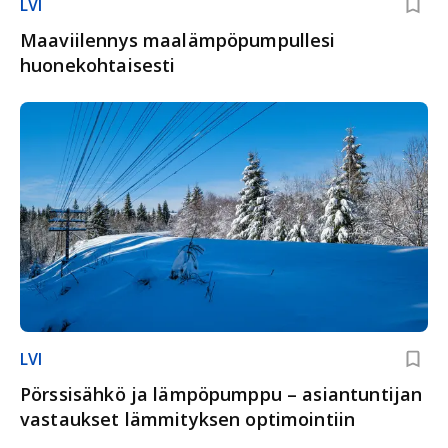
LVI
Maaviilennys maalämpöpumpullesi
huonekohtaisesti
LVI
Pörssisähkö ja lämpöpumppu – asiantuntijan
vastaukset lämmityksen optimointiin