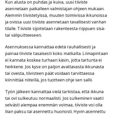
Kun alusta on puhdas ja kuiva, uusi tiiviste
asennetaan paikalleen valmistajan ohjeen mukaan.
Aiemmin tiivistetyissä, muuten toimivissa ikkunoissa
ja ovissa uusi tiiviste asennetaan tavallisesti vanhan
tilalle. Tiiviste sijoitetaan rakenteesta riippuen sisä-
tai välipuitteeseen.
Asennuksessa kannattaa edetä rauhallisesti ja
painaa tiiviste tasaisesti koko matkalta. Liimapintaan
ei kannata koskea turhaan käsin, jotta tartunta ei
heikkene. Jos kyse on paljon avattavasta ikkunasta
tai ovesta, tiivisteen päät voidaan tarvittaessa
kiinnittää niiteillä, jos tuotteen ohje sen sallii.
Työn jälkeen kannattaa vielä tarkistaa, että ikkuna
tai ovi sulkeutuu normaalisti. Jos sulkeminen vaatii
selvästi aiempaa enemmän voimaa, tiiviste voi olla
liian paksu tai asennettu huonosti. Hyvin asennettu