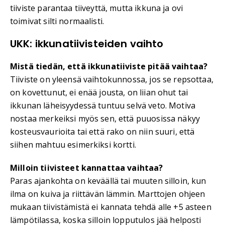
tiiviste parantaa tiiveyttä, mutta ikkuna ja ovi
toimivat silti normaalisti.
UKK: ikkunatiivisteiden vaihto
Mistä tiedän, että ikkunatiiviste pitää vaihtaa?
Tiiviste on yleensä vaihtokunnossa, jos se repsottaa,
on kovettunut, ei enää jousta, on liian ohut tai
ikkunan läheisyydessä tuntuu selvä veto. Motiva
nostaa merkeiksi myös sen, että puuosissa näkyy
kosteusvaurioita tai että rako on niin suuri, että
siihen mahtuu esimerkiksi kortti.
Milloin tiivisteet kannattaa vaihtaa?
Paras ajankohta on keväällä tai muuten silloin, kun
ilma on kuiva ja riittävän lämmin. Marttojen ohjeen
mukaan tiivistämistä ei kannata tehdä alle +5 asteen
lämpötilassa, koska silloin lopputulos jää helposti