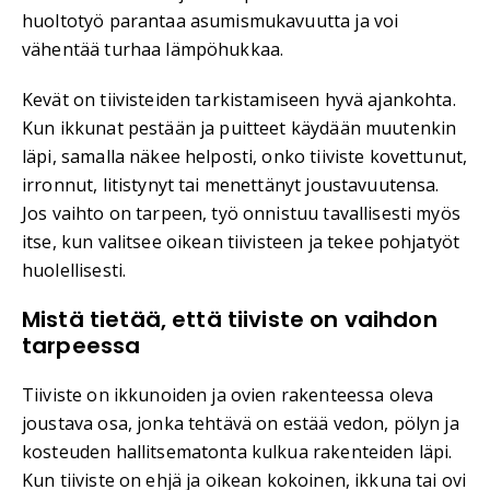
huoltotyö parantaa asumismukavuutta ja voi
vähentää turhaa lämpöhukkaa.
Kevät on tiivisteiden tarkistamiseen hyvä ajankohta.
Kun ikkunat pestään ja puitteet käydään muutenkin
läpi, samalla näkee helposti, onko tiiviste kovettunut,
irronnut, litistynyt tai menettänyt joustavuutensa.
Jos vaihto on tarpeen, työ onnistuu tavallisesti myös
itse, kun valitsee oikean tiivisteen ja tekee pohjatyöt
huolellisesti.
Mistä tietää, että tiiviste on vaihdon
tarpeessa
Tiiviste on ikkunoiden ja ovien rakenteessa oleva
joustava osa, jonka tehtävä on estää vedon, pölyn ja
kosteuden hallitsematonta kulkua rakenteiden läpi.
Kun tiiviste on ehjä ja oikean kokoinen, ikkuna tai ovi