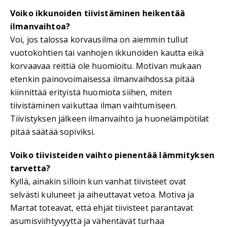
Voiko ikkunoiden tiivistäminen heikentää
ilmanvaihtoa?
Voi, jos talossa korvausilma on aiemmin tullut
vuotokohtien tai vanhojen ikkunoiden kautta eikä
korvaavaa reittiä ole huomioitu. Motivan mukaan
etenkin painovoimaisessa ilmanvaihdossa pitää
kiinnittää erityistä huomiota siihen, miten
tiivistäminen vaikuttaa ilman vaihtumiseen.
Tiivistyksen jälkeen ilmanvaihto ja huonelämpötilat
pitää säätää sopiviksi.
Voiko tiivisteiden vaihto pienentää lämmityksen
tarvetta?
Kyllä, ainakin silloin kun vanhat tiivisteet ovat
selvästi kuluneet ja aiheuttavat vetoa. Motiva ja
Martat toteavat, että ehjät tiivisteet parantavat
asumisviihtyvyyttä ja vähentävät turhaa