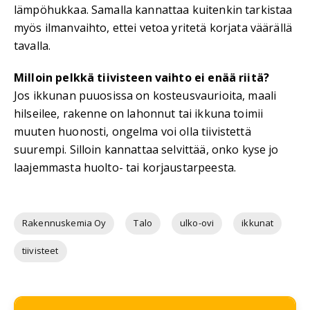
lämpöhukkaa. Samalla kannattaa kuitenkin tarkistaa
myös ilmanvaihto, ettei vetoa yritetä korjata väärällä
tavalla.
Milloin pelkkä tiivisteen vaihto ei enää riitä?
Jos ikkunan puuosissa on kosteusvaurioita, maali
hilseilee, rakenne on lahonnut tai ikkuna toimii
muuten huonosti, ongelma voi olla tiivistettä
suurempi. Silloin kannattaa selvittää, onko kyse jo
laajemmasta huolto- tai korjaustarpeesta.
Rakennuskemia Oy
Talo
ulko-ovi
ikkunat
tiivisteet