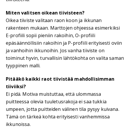
Miten valitsen oikean tiivisteen?
Oikea tiiviste valitaan raon koon ja ikkunan
rakenteen mukaan. Marttojen ohjeessa esimerkiksi
E-profiili sopii pieniin rakoihin, O-profiili
epäsäännöllisiin rakoihin ja P-profiili erityisesti oviin
ja vanhoihin ikkunoihin. Jos vanha tiiviste on
toiminut hyvin, turvallisin lähtökohta on valita saman
tyyppinen malli.
Pitääkö kaikki raot tiivistää mahdollisimman
tiiviiksi?
Ei pidä. Motiva muistuttaa, että ulommassa
puitteessa olevia tuuletusrakoja ei saa tukkia
umpeen, jotta puitteiden välinen tila pysyy kuivana.
Tämä on tärkeä kohta erityisesti vanhemmissa
ikkunoissa.