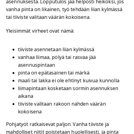
asennuksesta. Lopputulos jää helposti heikoksi, jos
vanha pinta on likainen, työ tehdään liian kylmässä
tai tiiviste valitaan väärän kokoisena.
Yleisimmät virheet ovat nämä:
tiiviste asennetaan liian kylmässä
vanhaa liimaa, pölyä tai rasvaa jää
asennuspintaan
pinta on epätasainen tai märkä
maali tai lakka ei ole ehtinyt kuivua kunnolla
liimapintaan kosketaan sormin asennuksen
aikana
tiiviste valitaan rakoon nähden väärän
kokoisena
Pohjatyöt ratkaisevat paljon. Vanha tiiviste ja
mahdolliset niitit poistetaan huolellisesti, ja pinta