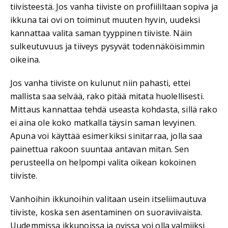
tiivisteestä. Jos vanha tiiviste on profiililtaan sopiva ja
ikkuna tai ovi on toiminut muuten hyvin, uudeksi
kannattaa valita saman tyyppinen tiiviste. Näin
sulkeutuvuus ja tiiveys pysyvät todennäköisimmin
oikeina.
Jos vanha tiiviste on kulunut niin pahasti, ettei
mallista saa selvää, rako pitää mitata huolellisesti.
Mittaus kannattaa tehdä useasta kohdasta, sillä rako
ei aina ole koko matkalla täysin saman levyinen.
Apuna voi käyttää esimerkiksi sinitarraa, jolla saa
painettua rakoon suuntaa antavan mitan. Sen
perusteella on helpompi valita oikean kokoinen
tiiviste.
Vanhoihin ikkunoihin valitaan usein itseliimautuva
tiiviste, koska sen asentaminen on suoraviivaista.
Uudemmissa ikkunoissa ja ovissa voi olla valmiiksi