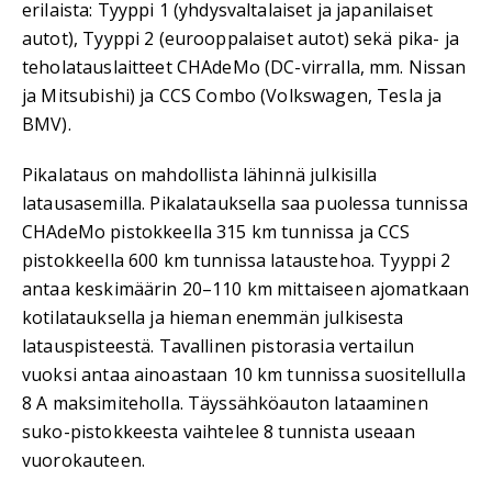
erilaista: Tyyppi 1 (yhdysvaltalaiset ja japanilaiset
autot), Tyyppi 2 (eurooppalaiset autot) sekä pika- ja
teholatauslaitteet CHAdeMo (DC-virralla, mm. Nissan
ja Mitsubishi) ja CCS Combo (Volkswagen, Tesla ja
BMV).
Pikalataus on mahdollista lähinnä julkisilla
latausasemilla. Pikalatauksella saa puolessa tunnissa
CHAdeMo pistokkeella 315 km tunnissa ja CCS
pistokkeella 600 km tunnissa lataustehoa. Tyyppi 2
antaa keskimäärin 20–110 km mittaiseen ajomatkaan
kotilatauksella ja hieman enemmän julkisesta
latauspisteestä. Tavallinen pistorasia vertailun
vuoksi antaa ainoastaan 10 km tunnissa suositellulla
8 A maksimiteholla. Täyssähköauton lataaminen
suko-pistokkeesta vaihtelee 8 tunnista useaan
vuorokauteen.