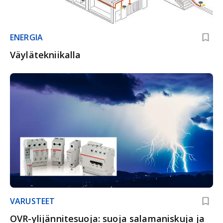
ENERGIA
Väylätekniikalla
VARUSTEET
OVR-ylijännitesuoja: suoja salamaniskuja ja