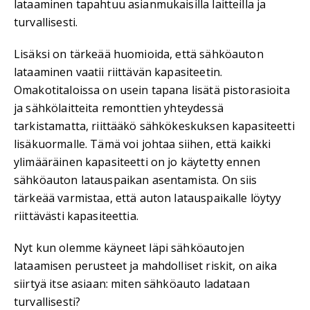
lataaminen tapahtuu asianmukaisilla laitteilla ja
turvallisesti.
Lisäksi on tärkeää huomioida, että sähköauton
lataaminen vaatii riittävän kapasiteetin.
Omakotitaloissa on usein tapana lisätä pistorasioita
ja sähkölaitteita remonttien yhteydessä
tarkistamatta, riittääkö sähkökeskuksen kapasiteetti
lisäkuormalle. Tämä voi johtaa siihen, että kaikki
ylimääräinen kapasiteetti on jo käytetty ennen
sähköauton latauspaikan asentamista. On siis
tärkeää varmistaa, että auton latauspaikalle löytyy
riittävästi kapasiteettia.
Nyt kun olemme käyneet läpi sähköautojen
lataamisen perusteet ja mahdolliset riskit, on aika
siirtyä itse asiaan: miten sähköauto ladataan
turvallisesti?