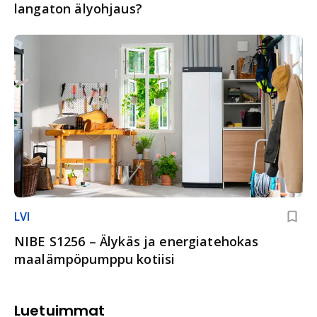
langaton älyohjaus?
LVI
NIBE S1256 – Älykäs ja energiatehokas
maalämpöpumppu kotiisi
Luetuimmat