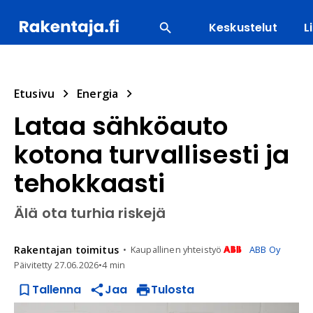
Keskustelut
L
SUOSITUIMMAT
ENERGIA
LVI
MATERIAALI
Etusivu
Energia
Lataa sähköauto
kotona turvallisesti ja
tehokkaasti
Älä ota turhia riskejä
Rakentajan
toimitus
Kaupallinen yhteistyö
ABB Oy
Päivitetty
27.06.2026
•
4 min
Tallenna
Jaa
Tulosta