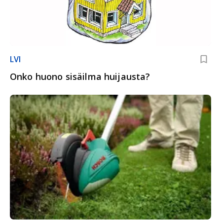
LVI
Onko huono sisäilma huijausta?