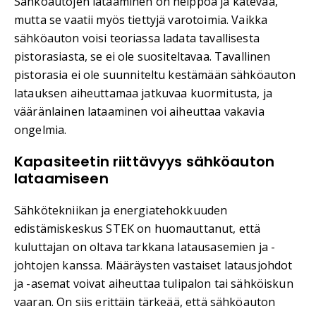
Sähköautojen lataaminen on helppoa ja kätevää,
mutta se vaatii myös tiettyjä varotoimia. Vaikka
sähköauton voisi teoriassa ladata tavallisesta
pistorasiasta, se ei ole suositeltavaa. Tavallinen
pistorasia ei ole suunniteltu kestämään sähköauton
latauksen aiheuttamaa jatkuvaa kuormitusta, ja
vääränlainen lataaminen voi aiheuttaa vakavia
ongelmia.
Kapasiteetin riittävyys sähköauton
lataamiseen
Sähkötekniikan ja energiatehokkuuden
edistämiskeskus STEK on huomauttanut, että
kuluttajan on oltava tarkkana latausasemien ja -
johtojen kanssa. Määräysten vastaiset latausjohdot
ja -asemat voivat aiheuttaa tulipalon tai sähköiskun
vaaran. On siis erittäin tärkeää, että sähköauton