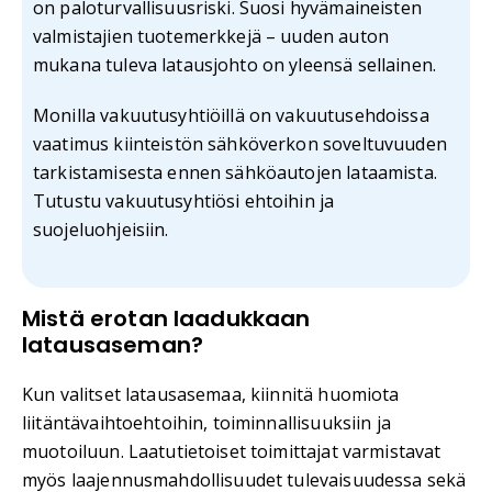
on paloturvallisuusriski. Suosi hyvämaineisten
valmistajien tuotemerkkejä – uuden auton
mukana tuleva latausjohto on yleensä sellainen.
Monilla vakuutusyhtiöillä on vakuutusehdoissa
vaatimus kiinteistön sähköverkon soveltuvuuden
tarkistamisesta ennen sähköautojen lataamista.
Tutustu vakuutusyhtiösi ehtoihin ja
suojeluohjeisiin.
Mistä erotan laadukkaan
latausaseman?
Kun valitset latausasemaa, kiinnitä huomiota
liitäntävaihtoehtoihin, toiminnallisuuksiin ja
muotoiluun. Laatutietoiset toimittajat varmistavat
myös laajennusmahdollisuudet tulevaisuudessa sekä