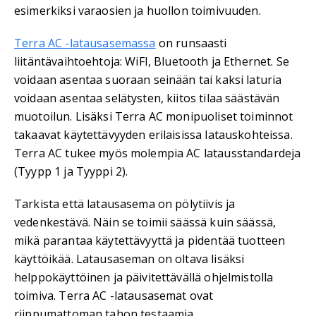
esimerkiksi varaosien ja huollon toimivuuden.
Terra AC -latausasemassa
on runsaasti
liitäntävaihtoehtoja: WiFI, Bluetooth ja Ethernet. Se
voidaan asentaa suoraan seinään tai kaksi laturia
voidaan asentaa selätysten, kiitos tilaa säästävän
muotoilun. Lisäksi Terra AC monipuoliset toiminnot
takaavat käytettävyyden erilaisissa latauskohteissa.
Terra AC tukee myös molempia AC latausstandardeja
(Tyypp 1 ja Tyyppi 2).
Tarkista että latausasema on pölytiivis ja
vedenkestävä. Näin se toimii säässä kuin säässä,
mikä parantaa käytettävyyttä ja pidentää tuotteen
käyttöikää. Latausaseman on oltava lisäksi
helppokäyttöinen ja päivitettävällä ohjelmistolla
toimiva. Terra AC -latausasemat ovat
riippumattoman tahon testaamia.