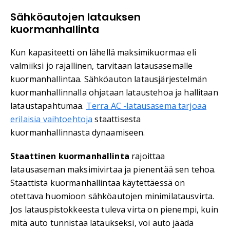
Sähköautojen latauksen
kuormanhallinta
Kun kapasiteetti on lähellä maksimikuormaa eli
valmiiksi jo rajallinen, tarvitaan latausasemalle
kuormanhallintaa. Sähköauton latausjärjestelmän
kuormanhallinnalla ohjataan lataustehoa ja hallitaan
lataustapahtumaa.
Terra AC -latausasema tarjoaa
erilaisia vaihtoehtoja
staattisesta
kuormanhallinnasta dynaamiseen.
Staattinen kuormanhallinta
rajoittaa
latausaseman maksimivirtaa ja pienentää sen tehoa.
Staattista kuormanhallintaa käytettäessä on
otettava huomioon sähköautojen minimilatausvirta.
Jos latauspistokkeesta tuleva virta on pienempi, kuin
mitä auto tunnistaa lataukseksi, voi auto jäädä