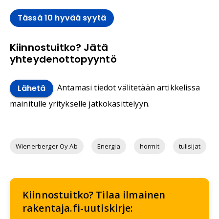
Tässä 10 hyvää syytä
Kiinnostuitko? Jätä
yhteydenottopyyntö
Antamasi tiedot välitetään artikkelissa
Lähetä
mainitulle yritykselle jatkokäsittelyyn.
Wienerberger Oy Ab
Energia
hormit
tulisijat
Kiinnostuitko? Tilaa ilmainen
rakentaja.fi-uutiskirje: