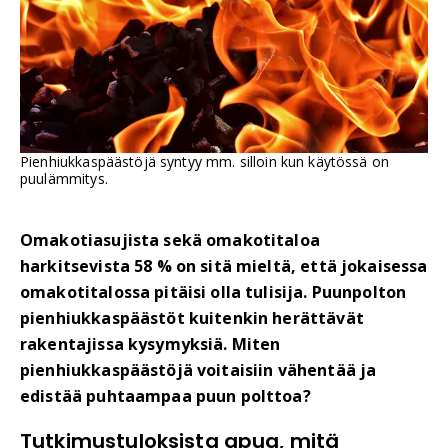
Pienhiukkaspäästöjä syntyy mm. silloin kun käytössä on
puulämmitys.
Omakotiasujista sekä omakotitaloa
harkitsevista 58 % on sitä mieltä, että jokaisessa
omakotitalossa pitäisi olla tulisija. Puunpolton
pienhiukkaspäästöt kuitenkin herättävät
rakentajissa kysymyksiä. Miten
pienhiukkaspäästöjä voitaisiin vähentää ja
edistää puhtaampaa puun polttoa?
Tutkimustuloksista apua, mitä