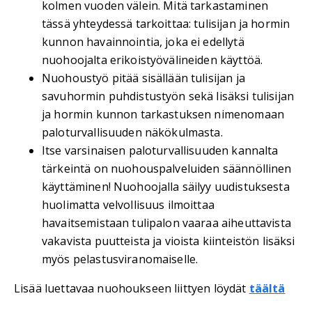
kolmen vuoden välein. Mitä tarkastaminen
tässä yhteydessä tarkoittaa: tulisijan ja hormin
kunnon havainnointia, joka ei edellytä
nuohoojalta erikoistyövälineiden käyttöä.
Nuohoustyö pitää sisällään tulisijan ja
savuhormin puhdistustyön sekä lisäksi tulisijan
ja hormin kunnon tarkastuksen nimenomaan
paloturvallisuuden näkökulmasta.
Itse varsinaisen paloturvallisuuden kannalta
tärkeintä on nuohouspalveluiden säännöllinen
käyttäminen! Nuohoojalla säilyy uudistuksesta
huolimatta velvollisuus ilmoittaa
havaitsemistaan tulipalon vaaraa aiheuttavista
vakavista puutteista ja vioista kiinteistön lisäksi
myös pelastusviranomaiselle.
Lisää luettavaa nuohoukseen liittyen löydät
täältä