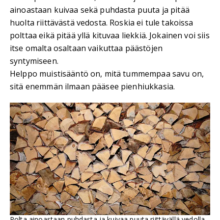
ainoastaan kuivaa sekä puhdasta puuta ja pitää
huolta riittävästä vedosta. Roskia ei tule takoissa
polttaa eikä pitää yllä kituvaa liekkiä. Jokainen voi siis
itse omalta osaltaan vaikuttaa päästöjen
syntymiseen.
Helppo muistisääntö on, mitä tummempaa savu on,
sitä enemmän ilmaan pääsee pienhiukkasia.
Polta ainoastaan puhdasta ja kuivaa puuta riittävällä vedolla.