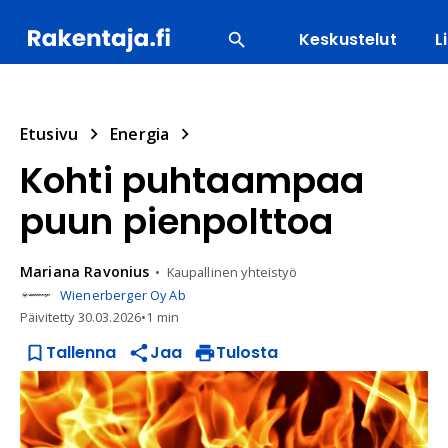
Keskustelut
L
SUOSITUIMMAT
ENERGIA
LVI
MATERIAALI
Etusivu
Energia
Kohti puhtaampaa
puun pienpolttoa
Mariana
Ravonius
Kaupallinen yhteistyö
Wienerberger Oy Ab
Päivitetty
30.03.2026
•
1 min
Tallenna
Jaa
Tulosta