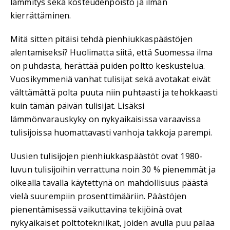
lämmitys sekä kosteudenpoisto ja ilman
kierrättäminen.
Mitä sitten pitäisi tehdä pienhiukkaspäästöjen
alentamiseksi? Huolimatta siitä, että Suomessa ilma
on puhdasta, herättää puiden poltto keskustelua.
Vuosikymmeniä vanhat tulisijat sekä avotakat eivät
välttämättä polta puuta niin puhtaasti ja tehokkaasti
kuin tämän päivän tulisijat. Lisäksi
lämmönvarauskyky on nykyaikaisissa varaavissa
tulisijoissa huomattavasti vanhoja takkoja parempi.
Uusien tulisijojen pienhiukkaspäästöt ovat 1980-
luvun tulisijoihin verrattuna noin 30 % pienemmät ja
oikealla tavalla käytettynä on mahdollisuus päästä
vielä suurempiin prosenttimääriin. Päästöjen
pienentämisessä vaikuttavina tekijöinä ovat
nykyaikaiset polttotekniikat, joiden avulla puu palaa