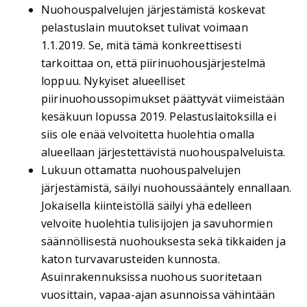
Nuohouspalvelujen järjestämistä koskevat
pelastuslain muutokset tulivat voimaan
1.1.2019. Se, mitä tämä konkreettisesti
tarkoittaa on, että piirinuohousjärjestelmä
loppuu. Nykyiset alueelliset
piirinuohoussopimukset päättyvät viimeistään
kesäkuun lopussa 2019. Pelastuslaitoksilla ei
siis ole enää velvoitetta huolehtia omalla
alueellaan järjestettävistä nuohouspalveluista.
Lukuun ottamatta nuohouspalvelujen
järjestämistä, säilyi nuohoussääntely ennallaan.
Jokaisella kiinteistöllä säilyi yhä edelleen
velvoite huolehtia tulisijojen ja savuhormien
säännöllisestä nuohouksesta sekä tikkaiden ja
katon turvavarusteiden kunnosta.
Asuinrakennuksissa nuohous suoritetaan
vuosittain, vapaa-ajan asunnoissa vähintään