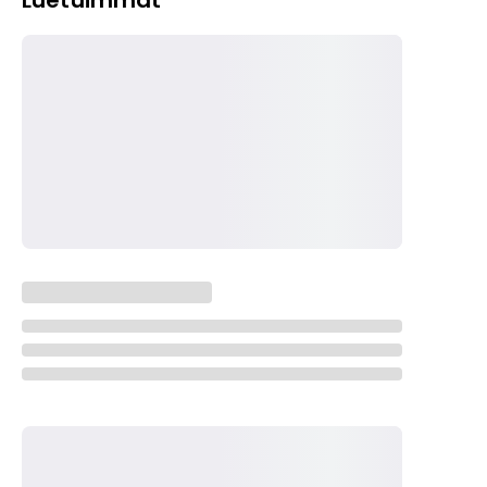
Luetuimmat