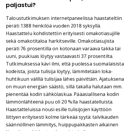
paljastui?
Taloustutkimuksen internetpaneelissa haastateltiin
peräti 1388 henkilöä vuoden 2018 syksyllä.
Haastattelu kohdistettiin erityisesti omakotiasujille
sekä omakotitaloa harkitseville. Omakotiasujista
peräti 76 prosentilla on kotonaan varaava takka tai
uuni, puukiuas löytyy vastaavasti 37 prosentilta.
Tutkimuksessa kävi ilmi, että puolessa suomalaisista
kodeista, joista tulisija löytyy, lämmitetään loka-
huhtikuun välillä tulisijaa lähes päivittäin. Ajatuksena
on muun energian säästö, sillä takalla halutaan mm.
pienentää kodin sähkölaskua. Pääasiallisena kodin
lämmönlähteenä puu oli 20 %:lla haastatelluista.
Haastatteluissa nousi esille tulisijojen käyttöön
liittyen erityisesti kolme tärkeää syytä: talvikauden
säännöllinen lämmitys, huippupakkasten aikainen