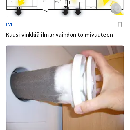
LVI
Kuusi vinkkiä ilmanvaihdon toimivuuteen