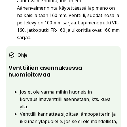
äänenvaimenninta, lue ohjeet.
Äänenvaimenninta käytettäessä läpimeno on
halkaisijaltaan 160 mm. Venttiili, suodatinosa ja
peitelevy on 100 mm sarjaa. Läpimenoputki VR-
160, jatkoputki FR-160 ja ulkoritilä ovat 160 mm
sarjaa.
Ohje
Venttiilien asennuksessa
huomioitavaa
Jos et ole varma mihin huoneisiin
korvausilmaventtiili asennetaan, kts. kuva
yllä.
Venttiili kannattaa sijoittaa lämpöpatterin ja
ikkunan yläpuolelle. Jos se ei ole mahdollista,