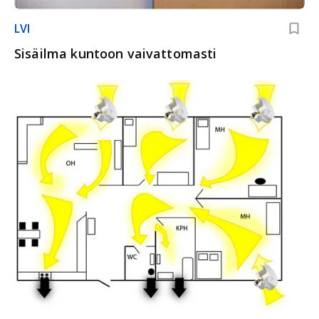
LVI
Sisäilma kuntoon vaivattomasti