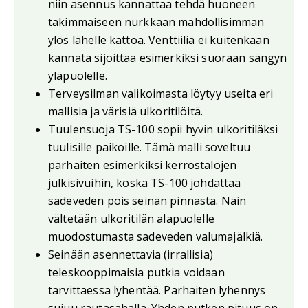
niin asennus kannattaa tehdä huoneen
takimmaiseen nurkkaan mahdollisimman
ylös lähelle kattoa. Venttiiliä ei kuitenkaan
kannata sijoittaa esimerkiksi suoraan sängyn
yläpuolelle.
Terveysilman valikoimasta löytyy useita eri
mallisia ja värisiä ulkoritilöitä.
Tuulensuoja TS-100 sopii hyvin ulkoritiläksi
tuulisille paikoille. Tämä malli soveltuu
parhaiten esimerkiksi kerrostalojen
julkisivuihin, koska TS-100 johdattaa
sadeveden pois seinän pinnasta. Näin
vältetään ulkoritilän alapuolelle
muodostumasta sadeveden valumajälkiä.
Seinään asennettavia (irrallisia)
teleskooppimaisia putkia voidaan
tarvittaessa lyhentää. Parhaiten lyhennys
sujuu rautasahalla. Yhden putken pituus on