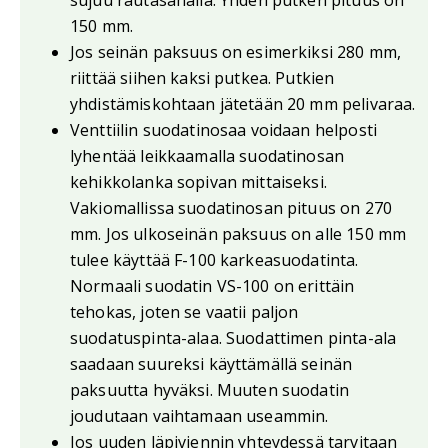
150 mm.
Jos seinän paksuus on esimerkiksi 280 mm,
riittää siihen kaksi putkea. Putkien
yhdistämiskohtaan jätetään 20 mm pelivaraa.
Venttiilin suodatinosaa voidaan helposti
lyhentää leikkaamalla suodatinosan
kehikkolanka sopivan mittaiseksi.
Vakiomallissa suodatinosan pituus on 270
mm. Jos ulkoseinän paksuus on alle 150 mm
tulee käyttää F-100 karkeasuodatinta.
Normaali suodatin VS-100 on erittäin
tehokas, joten se vaatii paljon
suodatuspinta-alaa. Suodattimen pinta-ala
saadaan suureksi käyttämällä seinän
paksuutta hyväksi. Muuten suodatin
joudutaan vaihtamaan useammin.
Jos uuden läpiviennin yhteydessä tarvitaan