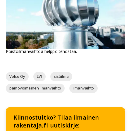
Poistoilmanvaihtoa helppo tehostaa.
Velco Oy
LVI
sisäilma
painovoimainen ilmanvaihto
ilmanvaihto
Kiinnostuitko? Tilaa ilmainen
rakentaja.fi-uutiskirje: