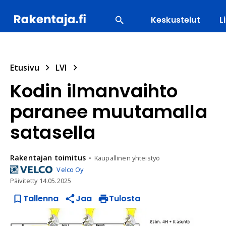
Keskustelut
L
SUOSITUIMMAT
ENERGIA
LVI
MATERIAALI
Etusivu
LVI
Kodin ilmanvaihto
paranee muutamalla
satasella
Rakentajan
toimitus
Kaupallinen yhteistyö
Velco Oy
Päivitetty
14.05.2025
Tallenna
Jaa
Tulosta