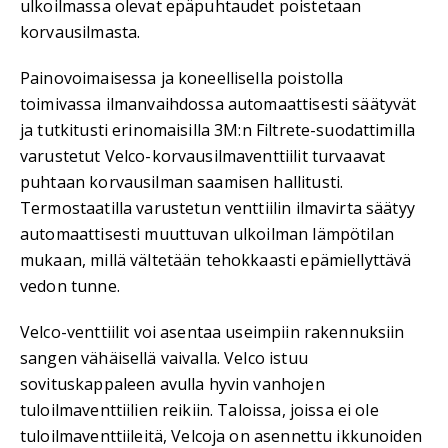
ulkoilmassa olevat epäpuhtaudet poistetaan
korvausilmasta.
Painovoimaisessa ja koneellisella poistolla
toimivassa ilmanvaihdossa automaattisesti säätyvät
ja tutkitusti erinomaisilla 3M:n Filtrete-suodattimilla
varustetut Velco-korvausilmaventtiilit turvaavat
puhtaan korvausilman saamisen hallitusti.
Termostaatilla varustetun venttiilin ilmavirta säätyy
automaattisesti muuttuvan ulkoilman lämpötilan
mukaan, millä vältetään tehokkaasti epämiellyttävä
vedon tunne.
Velco-venttiilit voi asentaa useimpiin rakennuksiin
sangen vähäisellä vaivalla. Velco istuu
sovituskappaleen avulla hyvin vanhojen
tuloilmaventtiilien reikiin. Taloissa, joissa ei ole
tuloilmaventtiileitä, Velcoja on asennettu ikkunoiden