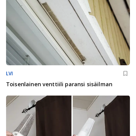
LVI
Toisenlainen venttiili paransi sisäilman