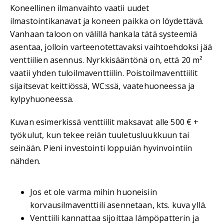
Koneellinen ilmanvaihto vaatii uudet
ilmastointikanavat ja koneen paikka on löydettävä.
Vanhaan taloon on välillä hankala tätä systeemiä
asentaa, jolloin varteenotettavaksi vaihtoehdoksi jää
venttiilien asennus. Nyrkkisääntönä on, että 20 m²
vaatii yhden tuloilmaventtiilin. Poistoilmaventtiilit
sijaitsevat keittiössä, WC:ssä, vaatehuoneessa ja
kylpyhuoneessa.
Kuvan esimerkissä venttiilit maksavat alle 500 € +
työkulut, kun tekee reiän tuuletusluukkuun tai
seinään. Pieni investointi loppuiän hyvinvointiin
nähden.
Jos et ole varma mihin huoneisiin
korvausilmaventtiili asennetaan, kts. kuva yllä.
Venttiili kannattaa sijoittaa lämpöpatterin ja