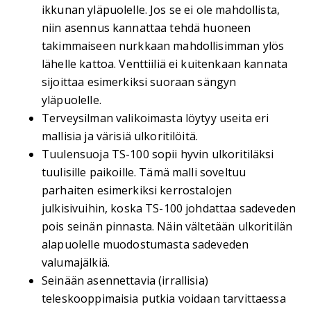
ikkunan yläpuolelle. Jos se ei ole mahdollista,
niin asennus kannattaa tehdä huoneen
takimmaiseen nurkkaan mahdollisimman ylös
lähelle kattoa. Venttiiliä ei kuitenkaan kannata
sijoittaa esimerkiksi suoraan sängyn
yläpuolelle.
Terveysilman valikoimasta löytyy useita eri
mallisia ja värisiä ulkoritilöitä.
Tuulensuoja TS-100 sopii hyvin ulkoritiläksi
tuulisille paikoille. Tämä malli soveltuu
parhaiten esimerkiksi kerrostalojen
julkisivuihin, koska TS-100 johdattaa sadeveden
pois seinän pinnasta. Näin vältetään ulkoritilän
alapuolelle muodostumasta sadeveden
valumajälkiä.
Seinään asennettavia (irrallisia)
teleskooppimaisia putkia voidaan tarvittaessa