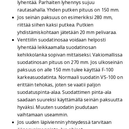
lyhentää. Parhaiten lyhennys sujuu
rautasahalla. Yhden putken pituus on 150 mm.
Jos seinän paksuus on esimerkiksi 280 mm,
riittää siihen kaksi putkea. Putkien
yhdistämiskohtaan jätetään 20 mm pelivaraa.
Venttiilin suodatinosaa voidaan helposti
lyhentää leikkaamalla suodatinosan
kehikkolanka sopivan mittaiseksi. Vakiomallissa
suodatinosan pituus on 270 mm. Jos ulkoseinän
paksuus on alle 150 mm tulee käyttää F-100
karkeasuodatinta. Normaali suodatin VS-100 on
erittäin tehokas, joten se vaatii paljon
suodatuspinta-alaa. Suodattimen pinta-ala
saadaan suureksi käyttämällä seinän paksuutta
hyväksi. Muuten suodatin joudutaan
vaihtamaan useammin.
Jos uuden läpiviennin yhteydessä tarvitaan