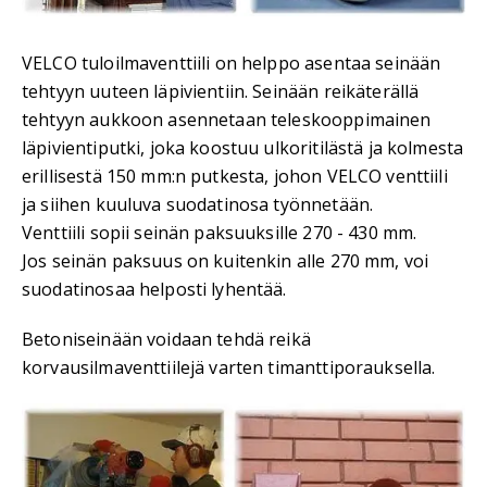
VELCO tuloilmaventtiili on helppo asentaa seinään
tehtyyn uuteen läpivientiin. Seinään reikäterällä
tehtyyn aukkoon asennetaan teleskooppimainen
läpivientiputki, joka koostuu ulkoritilästä ja kolmesta
erillisestä 150 mm:n putkesta, johon VELCO venttiili
ja siihen kuuluva suodatinosa työnnetään.
Venttiili sopii seinän paksuuksille 270 - 430 mm.
Jos seinän paksuus on kuitenkin alle 270 mm, voi
suodatinosaa helposti lyhentää.
Betoniseinään voidaan tehdä reikä
korvausilmaventtiilejä varten timanttiporauksella.