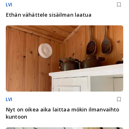
LVI
Ethän vähättele sisäilman laatua
LVI
Nyt on oikea aika laittaa mökin ilmanvaihto
kuntoon