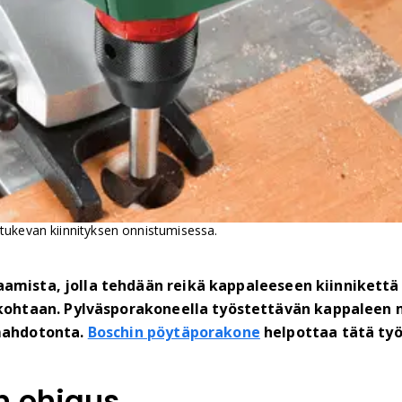
tukevan kiinnityksen onnistumisessa.
oraamista, jolla tehdään reikä kappaleeseen kiinnikett
kohtaan. Pylväsporakoneella työstettävän kappaleen mu
mahdotonta.
Boschin pöytäporakone
helpottaa tätä ty
n ohjaus