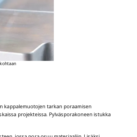
n kohtaan
mpien kappalemuotojen tarkan poraamisen
askaissa projekteissa. Pylväsporakoneen istukka
teen, jossa pora osuu materiaaliin. Lisäksi