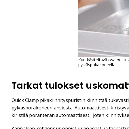
Kun käsiteltävä osa on tiu
pylväspokakoneella.
Tarkat tulokset uskoma
Quick Clamp pikakiinnityspuristin kiinnittää tukevas
pylväsporakoneen ansiosta. Automaattisesti kiristyv
kiristää poranterän automaattisesti, joten kiinnitykses
Kappaleen kohdennus onnistuu nopeasti ja tarkasti pö