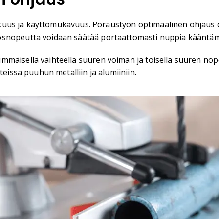
kuus ja käyttömukavuus. Poraustyön optimaalinen ohjaus on
osnopeutta voidaan säätää portaattomasti nuppia kääntäm
immäisellä vaihteella suuren voiman ja toisella suuren n
teissa puuhun metalliin ja alumiiniin.