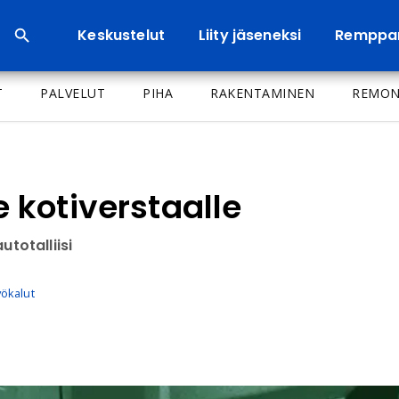
Keskustelut
Liity jäseneksi
Remppa
T
PALVELUT
PIHA
RAKENTAMINEN
REMON
kotiverstaalle
utotalliisi
yökalut