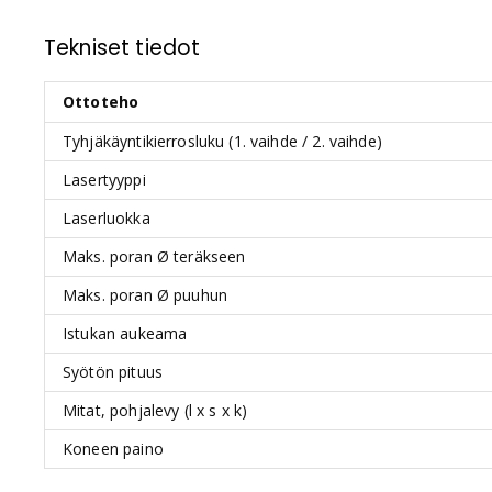
Tekniset tiedot
Ottoteho
Tyhjäkäyntikierrosluku (1. vaihde / 2. vaihde)
Lasertyyppi
Laserluokka
Maks. poran Ø teräkseen
Maks. poran Ø puuhun
Istukan aukeama
Syötön pituus
Mitat, pohjalevy (l x s x k)
Koneen paino