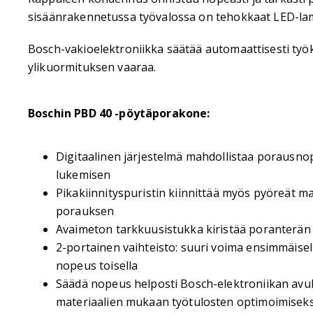
sisäänrakennetussa työvalossa on tehokkaat LED-lamp
Bosch-vakioelektroniikka säätää automaattisesti ty
ylikuormituksen vaaraa.
Boschin PBD 40 -pöytäporakone:
Digitaalinen järjestelmä mahdollistaa porausno
lukemisen
Pikakiinnityspuristin kiinnittää myös pyöreät ma
porauksen
Avaimeton tarkkuusistukka kiristää poranterän
2-portainen vaihteisto: suuri voima ensimmäisell
nopeus toisella
Säädä nopeus helposti Bosch-elektroniikan avul
materiaalien mukaan työtulosten optimoimiseks