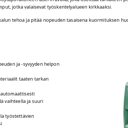
ut, jotka valaisevat työskentelyalueen kirkkaaksi.
ökalun tehoa ja pitää nopeuden tasaisena kuormituksen hu
peuden ja -syvyyden helpon
teriaalit taaten tarkan
 automaattisesti
ä vaihteella ja suuri
la työstettävien
i