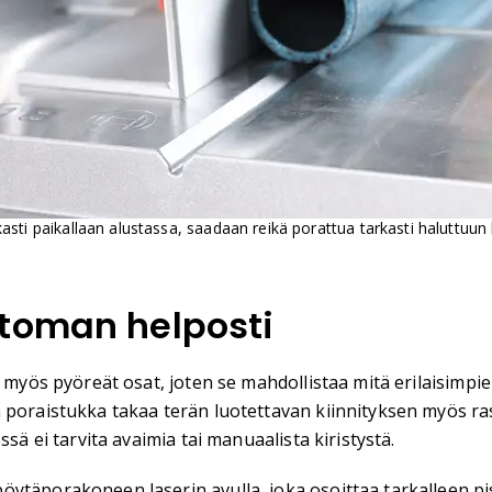
kasti paikallaan alustassa, saadaan reikä porattua tarkasti haluttuu
ttoman helposti
ti myös pyöreät osat, joten se mahdollistaa mitä erilaisi
ä poraistukka takaa terän luotettavan kiinnityksen myös r
sä ei tarvita avaimia tai manuaalista kiristystä.
ytäporakoneen laserin avulla, joka osoittaa tarkalleen pis