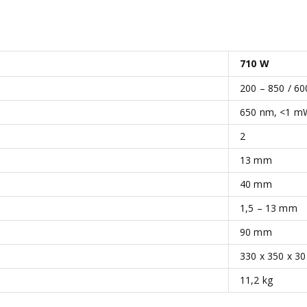
710 W
200 – 850 / 60
650 nm, <1 m
2
13 mm
40 mm
1,5 – 13 mm
90 mm
330 x 350 x 3
11,2 kg