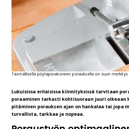
Täsmällisellä pöytäporakoneen porauksella on suuri merkitys 
Lukuisissa erilaisissa kiinnityksissä tarvitaan p
poraaminen tarkasti kohtisuoraan juuri oikeaan 
pitäminen porauksen ajan on hankalaa tai jopa 
turvallista, tarkkaa ja nopeaa.
Poraustyön optimaaline