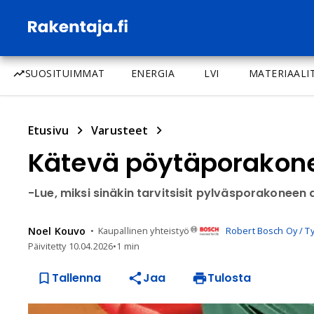
SUOSITUIMMAT
ENERGIA
LVI
MATERIAALI
Etusivu
Varusteet
Kätevä pöytäporakone 
-Lue, miksi sinäkin tarvitsisit pylväsporakoneen a
Noel
Kouvo
Kaupallinen yhteistyö
Robert Bosch Oy / T
Päivitetty
10.04.2026
•
1 min
Tallenna
Jaa
Tulosta