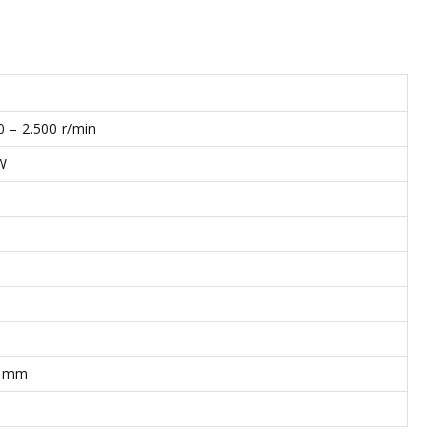
0 – 2.500 r/min
W
0 mm