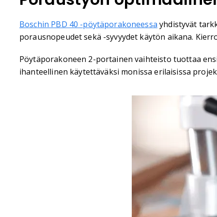
Boschin PBD 40 -pöytäporakoneessa
yhdistyvät tark
porausnopeudet sekä -syvyydet käytön aikana. Kierr
Pöytäporakoneen 2-portainen vaihteisto tuottaa ens
ihanteellinen käytettäväksi monissa erilaisissa projek