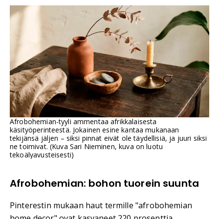
Afrobohemian-tyyli ammentaa afrikkalaisesta
käsityöperinteestä. Jokainen esine kantaa mukanaan
tekijänsä jäljen – siksi pinnat eivät ole täydellisiä, ja juuri siksi
ne toimivat. (Kuva Sari Nieminen, kuva on luotu
tekoälyavusteisesti)
Afrobohemian: bohon tuorein suunta
Pinterestin mukaan haut termille "afrobohemian
home decor" ovat kasvaneet 220 prosenttia.