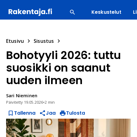
Keskustelut
L
SUOSITUIMMAT
ENERGIA
LVI
MATERIAALI
Etusivu
Sisustus
Bohotyyli 2026: tuttu
suosikki on saanut
uuden ilmeen
Sari
Nieminen
Päivitetty
19.05.2026
•
2 min
Tallenna
Jaa
Tulosta