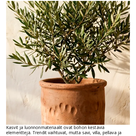
Kasvit ja luonnonmateriaalit ovat bohon kestäviä
elementtejä. Trendit vaihtuvat, mutta savi, villa, pellava ja