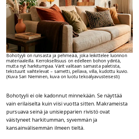
Bohotyyli on runsasta ja pehmeää, joka leikittelee luonnon
materiaaleilla. Kerroksellisuus on edelleen bohon ydintä,
mutta nyt harkitumpaa. Värit valitaan samasta paletista,
tekstuurit vaihtelevat – sametti, pellava, villa, kudottu kuvio.
(Kuva Sari Nieminen, kuva on luotu tekoälyavusteisesti)
Bohotyyli ei ole kadonnut minnekään. Se näyttää
vain erilaiselta kuin viisi vuotta sitten. Makrameista
pursuava seinä ja unisiepparien rivistö ovat
väistyneet harkitumman, syvemmän ja
kansainvälisemmän ilmeen tieltä.