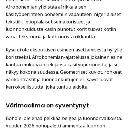
Afrobohemian yhdistää afrikkalaisen
käsityöperinteen boheemiin vapauteen: nigerialaiset
tekstiilit, etiopialaiset seinäkoristeet ja
luonnonkuidusta käsin punotut korit tuovat kotiin
väriä, tekstuuria ja kulttuurista rikkautta.
Kyse ei ole eksoottisen esineen asettamisesta hyllylle
koristeeksi. Afrobohemian-ajattelussa jokainen esine
kantaa mukanaan tekijänsä käsityöperinnettä, ja se
näkyy kokonaisuudessa. Geometriset kuviot, rohkeat
värikontrastit ja luonnonkuitujen eri sävyt luovat
kerroksellisuutta, joka tuntuu aidolta.
Värimaailma on syventynyt
Boho ei ole enää pelkkää beigeä ja luonnonvalkoista.
Vuoden 2026 bohopaletti ammentaa luonnon