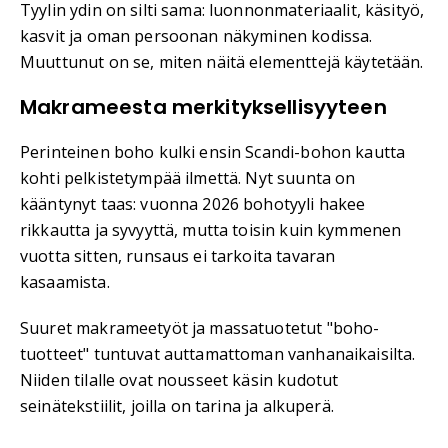
Tyylin ydin on silti sama: luonnonmateriaalit, käsityö,
kasvit ja oman persoonan näkyminen kodissa.
Muuttunut on se, miten näitä elementtejä käytetään.
Makrameesta merkityksellisyyteen
Perinteinen boho kulki ensin Scandi-bohon kautta
kohti pelkistetympää ilmettä. Nyt suunta on
kääntynyt taas: vuonna 2026 bohotyyli hakee
rikkautta ja syvyyttä, mutta toisin kuin kymmenen
vuotta sitten, runsaus ei tarkoita tavaran
kasaamista.
Suuret makrameetyöt ja massatuotetut "boho-
tuotteet" tuntuvat auttamattoman vanhanaikaisilta.
Niiden tilalle ovat nousseet käsin kudotut
seinätekstiilit, joilla on tarina ja alkuperä.