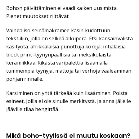
Bohon päivittäminen ei vaadi kaiken uusimista.
Pienet muutokset riittävät.
Vaihda iso seinämakramee käsin kudottuun
tekstiiliin, jolla on selkeä alkuperä. Etsi kansainvälistä
käsityötä: afrikkalaisia punottuja koreja, intialaisia
block print -tyynynpäällisiä tai meksikolaista
keramiikkaa. Rikasta väripalettia lisäämällä
tummempia tyynyjä, mattoja tai verhoja vaaleamman
pohjan rinnalle.
Karsiminen on yhtä tärkeää kuin lisääminen. Poista
esineet, joilla ei ole sinulle merkitystä, ja anna jäljelle
jääville tilaa hengittää.
Mikä boho-tyylissä ei muutu koskaan?