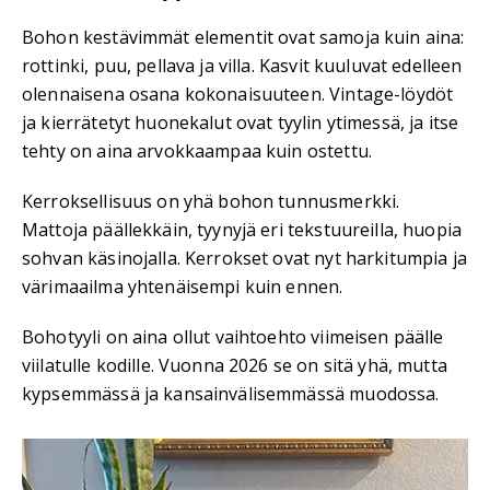
Bohon kestävimmät elementit ovat samoja kuin aina:
rottinki, puu, pellava ja villa. Kasvit kuuluvat edelleen
olennaisena osana kokonaisuuteen. Vintage-löydöt
ja kierrätetyt huonekalut ovat tyylin ytimessä, ja itse
tehty on aina arvokkaampaa kuin ostettu.
Kerroksellisuus on yhä bohon tunnusmerkki.
Mattoja päällekkäin, tyynyjä eri tekstuureilla, huopia
sohvan käsinojalla. Kerrokset ovat nyt harkitumpia ja
värimaailma yhtenäisempi kuin ennen.
Bohotyyli on aina ollut vaihtoehto viimeisen päälle
viilatulle kodille. Vuonna 2026 se on sitä yhä, mutta
kypsemmässä ja kansainvälisemmässä muodossa.