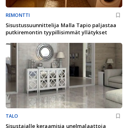
REMONTTI
Sisustussuunnittelija Malla Tapio paljastaa
putkiremontin tyypillisimmät yllätykset
TALO
Sisustajalle keraamisia unelmalaattoja