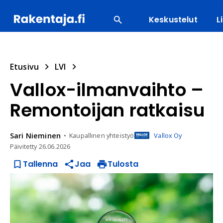
Keskustelut
L
SUOSITUIMMAT
ENERGIA
LVI
MATERIAALI
Etusivu
LVI
Vallox-ilmanvaihto –
Remontoijan ratkaisu
Sari
Nieminen
Kaupallinen yhteistyö
Vallox Oy
Päivitetty
26.06.2026
Tallenna
Jaa
Tulosta