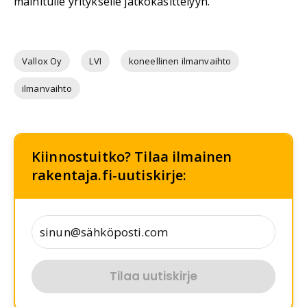
mainitulle yritykselle jatkokäsittelyyn.
Vallox Oy
LVI
koneellinen ilmanvaihto
ilmanvaihto
Kiinnostuitko? Tilaa ilmainen
rakentaja.fi-uutiskirje:
Tilaa uutiskirje