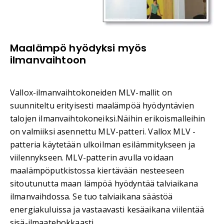
Maalämpö hyödyksi myös
ilmanvaihtoon
Vallox-ilmanvaihtokoneiden MLV-mallit on
suunniteltu erityisesti maalämpöä hyödyntävien
talojen ilmanvaihtokoneiksi.Näihin erikoismalleihin
on valmiiksi asennettu MLV-patteri. Vallox MLV -
patteria käytetään ulkoilman esilämmitykseen ja
viilennykseen. MLV-patterin avulla voidaan
maalämpöputkistossa kiertävään nesteeseen
sitoutunutta maan lämpöä hyödyntää talviaikana
ilmanvaihdossa. Se tuo talviaikana säästöä
energiakuluissa ja vastaavasti kesäaikana viilentää
sisä-ilmaatehokkaasti.