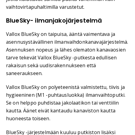
vaihtovirtapuhaltimilla varustetut.
BlueSky- ilmanjakojärjestelmä
Vallox BlueSky on taipuisa, ääntä vaimentava ja
asennusystävällinen ilmanvaihdonkanavajärjestelmä.
Asennuksen nopeus ja lähes olematon kanavaosien
tarve tekevät Vallox BlueSky -putkesta edullisen
rakaisun sekä uudisrakennukseen että
saneeraukseen.
Vallox BlueSky on polyeteenistä valmistettu, tiivis ja
hygieeninen (M1 -puhtausluokka) ilmanvaihtoputki.
Se on helppo puhdistaa jakolaatikon tai venttiilin
kautta. Äänet eivät kantaudu kanaviston kautta
huoneesta toiseen.
BlueSky -järjestelmään kuuluu putkiston lisäksi