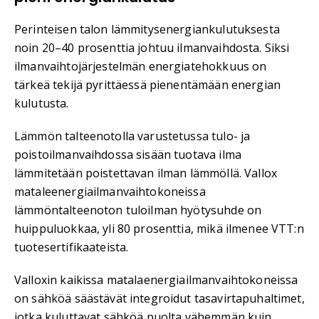
Perinteisen talon lämmitysenergiankulutuksesta
noin 20–40 prosenttia johtuu ilmanvaihdosta. Siksi
ilmanvaihtojärjestelmän energiatehokkuus on
tärkeä tekijä pyrittäessä pienentämään energian
kulutusta.
Lämmön talteenotolla varustetussa tulo- ja
poistoilmanvaihdossa sisään tuotava ilma
lämmitetään poistettavan ilman lämmöllä. Vallox
mataleenergiailmanvaihtokoneissa
lämmöntalteenoton tuloilman hyötysuhde on
huippuluokkaa, yli 80 prosenttia, mikä ilmenee VTT:n
tuotesertifikaateista.
Valloxin kaikissa matalaenergiailmanvaihtokoneissa
on sähköä säästävät integroidut tasavirtapuhaltimet,
jotka kuluttavat sähköä puolta vähemmän kuin