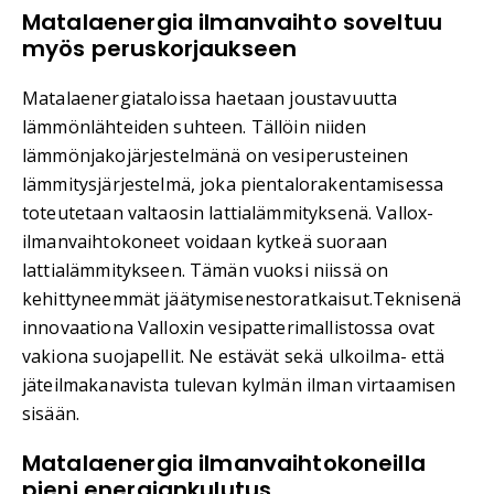
Matalaenergia ilmanvaihto soveltuu
myös peruskorjaukseen
Matalaenergiataloissa haetaan joustavuutta
lämmönlähteiden suhteen. Tällöin niiden
lämmönjakojärjestelmänä on vesiperusteinen
lämmitysjärjestelmä, joka pientalorakentamisessa
toteutetaan valtaosin lattialämmityksenä. Vallox-
ilmanvaihtokoneet voidaan kytkeä suoraan
lattialämmitykseen. Tämän vuoksi niissä on
kehittyneemmät jäätymisenestoratkaisut.Teknisenä
innovaationa Valloxin vesipatterimallistossa ovat
vakiona suojapellit. Ne estävät sekä ulkoilma- että
jäteilmakanavista tulevan kylmän ilman virtaamisen
sisään.
Matalaenergia ilmanvaihtokoneilla
pieni energiankulutus