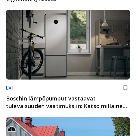
LVI
Boschin lämpöpumput vastaavat
tulevaisuuden vaatimuksiin: Katso millainen
tuki lämmitysremonttiin on tarjolla