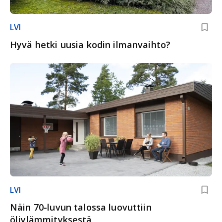
LVI
Hyvä hetki uusia kodin ilmanvaihto?
LVI
Näin 70-luvun talossa luovuttiin
öljylämmityksestä