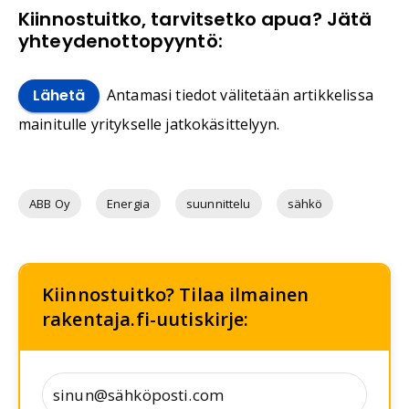
Kiinnostuitko, tarvitsetko apua? Jätä
yhteydenottopyyntö:
Antamasi tiedot välitetään artikkelissa
Lähetä
mainitulle yritykselle jatkokäsittelyyn.
ABB Oy
Energia
suunnittelu
sähkö
Kiinnostuitko? Tilaa ilmainen
rakentaja.fi-uutiskirje: