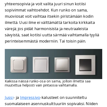
yhteensopivia ja voit valita juuri sinun kotiisi
sopivimmat vaihtoehdot. Kun runko on sama,
muoviosat voit vaihtaa itsekin piristämään kodin
ilmettä. Uusi ilme ei välttämättä tarkoita kirkkaita
värejä; jos pidät harmonisista ja neutraaleista
sävyistä, saat kotiisi uutta särmää vaihtamalla tyyliä
perinteisemmästä moderniin. Tai toisin päin.
Kaikissa näissä runko-osa on sama, jolloin ilmettä saa
muutettua helposti vain pintaosia vaihtamalla.
Jussi
- ja
Impressivo
-kalusteet on suunniteltu
suomalaiseen asennuskulttuuriin sopivaksi. Niiden