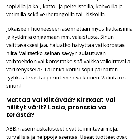
sopivilla jalka-, katto- ja peitelistoilla, kahvoilla ja
vetimillä sekä verhotangoilla tai -kiskoilla.
Jokaiseen huoneeseen asennetaan myös katkaisimia
ja kytkimiä ohjaamaan mm. valaistusta. Sinun
valittavaksesi jää, haluatko häivyttää vai korostaa
niitä. Valitsetko seinän sävyyn sulautuvan
vaihtoehdon vai korostatko sitä vaikka valloittavalla
värikehyksellä? Tai ehkä kotiisi sopii parhaiten
tyylikäs teräs tai perinteinen valkoinen. Valinta on
sinun!
Mattaa vai kiiltävää? Kirkkaat vai
hillityt värit? Lasia, pronssia vai
terästä?
ABB:n asennuskalusteet ovat toimintavarmoja,
turvallisia ja helppoja asentaa. Useat tuotteet ovat