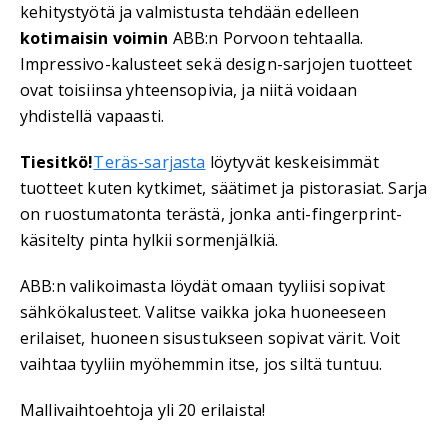
kehitystyötä ja valmistusta tehdään edelleen
kotimaisin voimin
ABB:n Porvoon tehtaalla.
Impressivo-kalusteet sekä design-sarjojen tuotteet
ovat toisiinsa yhteensopivia, ja niitä voidaan
yhdistellä vapaasti.
Tiesitkö!
Teräs-sarjasta
löytyvät keskeisimmät
tuotteet kuten kytkimet, säätimet ja pistorasiat. Sarja
on ruostumatonta terästä, jonka anti-fingerprint-
käsitelty pinta hylkii sormenjälkiä.
ABB:n valikoimasta löydät omaan tyyliisi sopivat
sähkökalusteet. Valitse vaikka joka huoneeseen
erilaiset, huoneen sisustukseen sopivat värit. Voit
vaihtaa tyyliin myöhemmin itse, jos siltä tuntuu.
Mallivaihtoehtoja yli 20 erilaista!