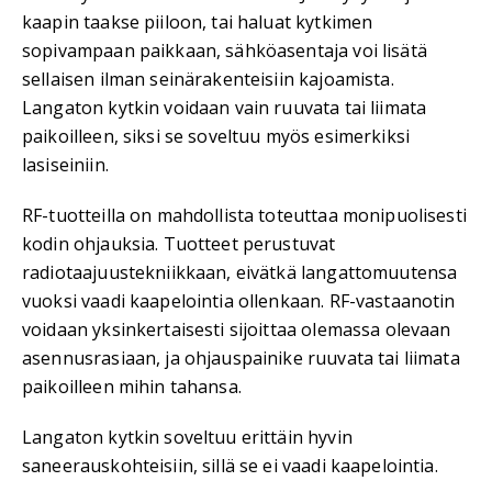
kaapin taakse piiloon, tai haluat kytkimen
sopivampaan paikkaan, sähköasentaja voi lisätä
sellaisen ilman seinärakenteisiin kajoamista.
Langaton kytkin voidaan vain ruuvata tai liimata
paikoilleen, siksi se soveltuu myös esimerkiksi
lasiseiniin.
RF-tuotteilla on mahdollista toteuttaa monipuolisesti
kodin ohjauksia. Tuotteet perustuvat
radiotaajuustekniikkaan, eivätkä langattomuutensa
vuoksi vaadi kaapelointia ollenkaan. RF-vastaanotin
voidaan yksinkertaisesti sijoittaa olemassa olevaan
asennusrasiaan, ja ohjauspainike ruuvata tai liimata
paikoilleen mihin tahansa.
Langaton kytkin soveltuu erittäin hyvin
saneerauskohteisiin, sillä se ei vaadi kaapelointia.