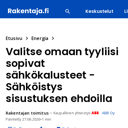
Keskustelut
L
SUOSITUIMMAT
ENERGIA
LVI
MATERIAALI
Etusivu
Energia
Valitse omaan tyyliisi
sopivat
sähkökalusteet -
Sähköistys
sisustuksen ehdoilla
Rakentajan
toimitus
Kaupallinen yhteistyö
ABB Oy
Päivitetty
27.06.2026
•
1 min