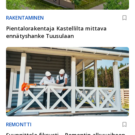
RAKENTAMINEN
Pientalorakentaja Kastellilta mittava
ennätyshanke Tuusulaan
REMONTTI
Suunnittele fiksusti – Remontin alkuvaiheen