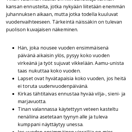
kansan ennusteita, jotka nykyään liitetään enemmän
juhannuksen aikaan, mutta jotka todella kuuluvat
vuodenvaihteeseen. Tärkeintä näissäkin on tulevan
puolison kuvajaisen näkeminen.
Hän, joka nousee vuoden ensimmäisenä
päivänä aikaisin ylös, pysyy koko vuoden
virkeänä ja työt sujuvat vikkelään. Aamu-unista
taas nukuttaa koko vuoden.
Lapset ovat hyvätapaisia koko vuoden, jos heitä
ei toruta uudenvuodenpäivänä.
Kirkas tähtitaivas ennustaa hyvää vilja-, sieni- ja
marjavuotta.
Tinan valannassa käytettyyn veteen kasteltu
nenäliina asetetaan tyynyn alle ja tuleva
kumppani näyttäytyy unessa.