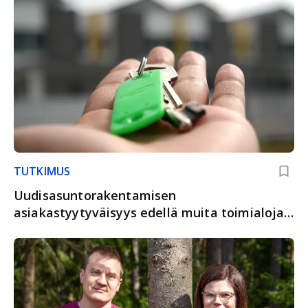
TUTKIMUS
Uudisasuntorakentamisen
asiakastyytyväisyys edellä muita toimialoja
ja Ruotsia