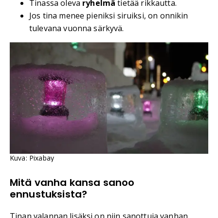
Tinassa oleva
ryhelmä
tietää rikkautta.
Jos tina menee pieniksi siruiksi, on onnikin
tulevana vuonna särkyvä.
Kuva: Pixabay
Mitä vanha kansa sanoo
ennustuksista?
Tinan valannan lisäksi on niin sanottuja vanhan