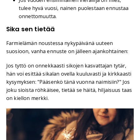
Jos vuoden ensimmäinen vierailija on mies,
tulee hyvä vuosi, nainen puolestaan ennustaa
onnettomuutta.
Sika sen tietää
Farmielämän noustessa nykypäivänä uuteen
suosioon, vanha ennuste on jälleen ajankohtainen:
Jos tyttö on onnekkaasti sikojen kasvattajan tytär,
hän voi esittää sikalan ovella kuuluvasti ja kirkkaasti
kysymyksen: "Pääsenkö tänä vuonna naimisiin?" Jos
joku sioista röhkäisee, tietää se häitä, hiljaisuus taas
on kiellon merkki.