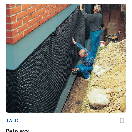
Muksula ja LEGO-rakennusalue PiiPoolta
TALO
Patolevy