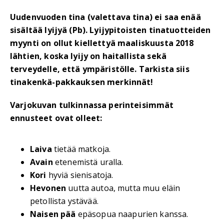
Uudenvuoden tina (valettava tina) ei saa enää
sisältää lyijyä (Pb). Lyijypitoisten tinatuotteiden
myynti on ollut kiellettyä maaliskuusta 2018
lähtien, koska lyijy on haitallista sekä
terveydelle, että ympäristölle. Tarkista siis
tinakenkä-pakkauksen merkinnät!
Varjokuvan tulkinnassa perinteisimmät
ennusteet ovat olleet:
Laiva
tietää matkoja.
Avain
etenemistä uralla.
Kori
hyviä sienisatoja.
Hevonen
uutta autoa, mutta muu eläin
petollista ystävää.
Naisen pää
epäsopua naapurien kanssa.