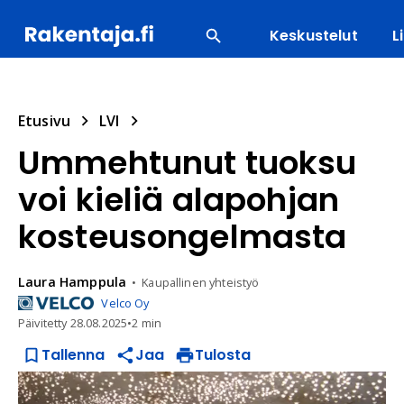
Keskustelut
L
SUOSITUIMMAT
ENERGIA
LVI
MATERIAALI
Etusivu
LVI
Ummehtunut tuoksu
voi kieliä alapohjan
kosteusongelmasta
Laura
Hamppula
Kaupallinen yhteistyö
Velco Oy
Päivitetty
28.08.2025
•
2 min
Tallenna
Jaa
Tulosta