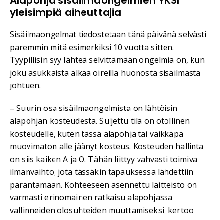
Alapohja sisäilmaongelmien YKSI
yleisimpiä aiheuttajia
Sisäilmaongelmat tiedostetaan tänä päivänä selvästi
paremmin mitä esimerkiksi 10 vuotta sitten.
Tyypillisin syy lähteä selvittämään ongelmia on, kun
joku asukkaista alkaa oireilla huonosta sisäilmasta
johtuen.
– Suurin osa sisäilmaongelmista on lähtöisin
alapohjan kosteudesta. Suljettu tila on otollinen
kosteudelle, kuten tässä alapohja tai vaikkapa
muovimaton alle jäänyt kosteus. Kosteuden hallinta
on siis kaiken A ja O. Tähän liittyy vahvasti toimiva
ilmanvaihto, jota tässäkin tapauksessa lähdettiin
parantamaan. Kohteeseen asennettu laitteisto on
varmasti erinomainen ratkaisu alapohjassa
vallinneiden olosuhteiden muuttamiseksi, kertoo