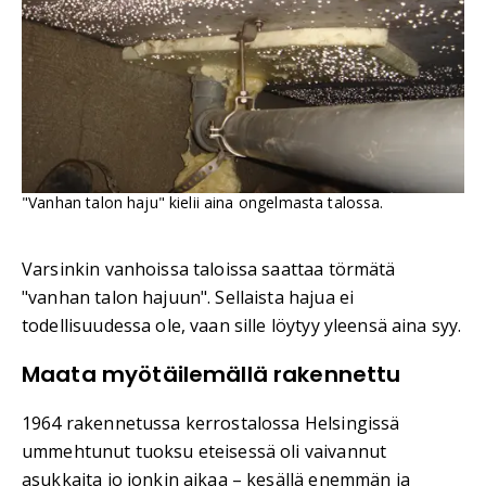
"Vanhan talon haju" kielii aina ongelmasta talossa.
Varsinkin vanhoissa taloissa saattaa törmätä
"vanhan talon hajuun". Sellaista hajua ei
todellisuudessa ole, vaan sille löytyy yleensä aina syy.
Maata myötäilemällä rakennettu
1964 rakennetussa kerrostalossa Helsingissä
ummehtunut tuoksu eteisessä oli vaivannut
asukkaita jo jonkin aikaa – kesällä enemmän ja