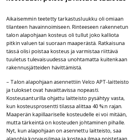
Aikaisemmin teetetty tarkastusluukku oli omiaan
tilanteen havainnoimiseen. Rinteeseen rakennetun
talon alapohjaan kosteus oli tullut joko kalliota
pitkin valuen tai suoraan maaperästä. Ratkaisuna
tässä olisi poistaa kosteus ja varmistaa riittävä
tuuletus tulevaisuudessa unohtamatta kuitenkaan
rakennusjätteiden hävittämistä.
– Talon alapohjaan asennettiin Velco APT-laitteisto
ja tulokset ovat havaittavissa nopeasti.
Kosteusanturilla ohjattu laitteisto pysähtyy vasta,
kun kosteusprosentti tilassa alittaa 40 %:n rajan.
Maaperän kapillaariselle kosteudelle ei voi mitään,
mutta tärkeintä on kosteuden johtaminen pihalle.
Nyt, kun alapohjaan on asennettu laitteisto, saa
alapohja korvausilmaa ja kosteaa ilmaa poistetaan