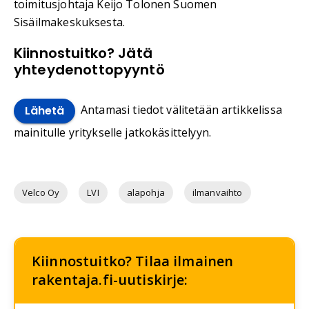
toimitusjohtaja Keijo Tolonen Suomen
Sisäilmakeskuksesta.
Kiinnostuitko? Jätä
yhteydenottopyyntö
Antamasi tiedot välitetään artikkelissa
Lähetä
mainitulle yritykselle jatkokäsittelyyn.
Velco Oy
LVI
alapohja
ilmanvaihto
Kiinnostuitko? Tilaa ilmainen
rakentaja.fi-uutiskirje: