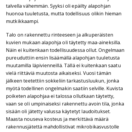
talvella vähemmän. Syyksi oli epäilty alapohjan
huonoa tuuletusta, mutta todellisuus olikin hieman
mutkikkaampi.
Talo on rakennettu rinteeseen ja alkuperäisten
kuvien mukaan alapohja oli täytetty maa-aineksilla.
Näin ei kuitenkaan todellisuudessa ollut. Ongelmaan
pureuduttiin ensin lisäämällä alapohjan tuuletusta
muutamilla läpivienneillä. Tällä ei kuitenkaan saatu
vielä riittäviä muutosta aikaiseksi. Vuosi tämän
jälkeen teetettiin sokkeliin tarkastusluukun, jonka
myötä todellinen ongelmakin saatiin selville. Kuvista
poiketen alapohjaa ei talossa ollutkaan täytetty,
vaan se oli umpinaiseksi rakennettu avoin tila, jonka
sisään oli jätetty valussa käytetyt laudoitukset.
Maasta nouseva kosteus ja merkittävä määrä
rakennusjätettä mahdollistivat mikrobikasvustolle