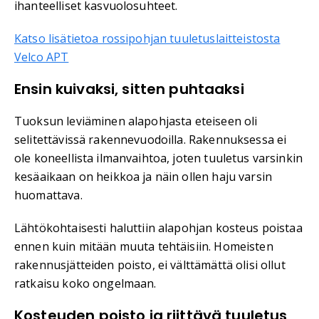
ihanteelliset kasvuolosuhteet.
Katso lisätietoa rossipohjan tuuletuslaitteistosta
Velco APT
Ensin kuivaksi, sitten puhtaaksi
Tuoksun leviäminen alapohjasta eteiseen oli
selitettävissä rakennevuodoilla. Rakennuksessa ei
ole koneellista ilmanvaihtoa, joten tuuletus varsinkin
kesäaikaan on heikkoa ja näin ollen haju varsin
huomattava.
Lähtökohtaisesti haluttiin alapohjan kosteus poistaa
ennen kuin mitään muuta tehtäisiin. Homeisten
rakennusjätteiden poisto, ei välttämättä olisi ollut
ratkaisu koko ongelmaan.
Kosteuden poisto ja riittävä tuuletus