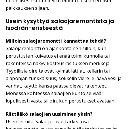
huolellisesti suunniteltu remontti usean erillisen
paikkauksen sijaan.
Usein kysyttyä salaojaremontista ja
Isodrän-eristeestä
Milloin salaojaremontti kannattaa tehdä?
Salaojaremontti on ajankohtainen silloin, kun
perustusten kuivatus ei enää toimi kunnolla tai
rakenteissa näkyy kosteusrasituksen merkkejä.
Tyypillisiä oireita ovat kylmät lattiat, kellarin tai
alapohjan tunkkaisuus, sokkelin vierelle jäävä vesi ja
vanhat, käyttöikänsä päässä olevat rakenteet.
Monessa kohteessa salaojien kunto selviää
lopullisesti vasta silloin, kun perustukset avataan.
Riittääkö salaojien uusiminen yksin?
Usein ei riitä. Salaojat ovat tärkeä osa