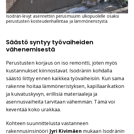
Isodrän-levyt asennettiin perusmuurin ulkopuolelle osaksi
perustusten kosteudenhallintaa ja lämmöneristystä.
Säästö syntyy työvaiheiden
vähenemisestä
Perustusten korjaus on iso remontti, joten myös
kustannukset kiinnostavat. Isodränin kohdalla
säästö liittyy ennen kaikkea työvaiheisiin. Kun sama
rakenne hoitaa lämmöneristyksen, kapillaarikatkon
ja kuivatuskyvyn, erillisiä materiaaleja ja
asennusvaiheita tarvitaan vähemmän. Tämä voi
keventää koko urakkaa.
Kohteen suunnittelusta vastanneen
rakennusinsinööri
Jyri Kivimäen
mukaan Isodränin