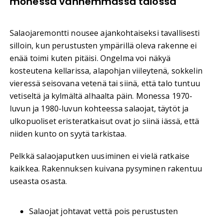
monessa vanhemmassa talossa
Salaojaremontti nousee ajankohtaiseksi tavallisesti
silloin, kun perustusten ympärillä oleva rakenne ei
enää toimi kuten pitäisi. Ongelma voi näkyä
kosteutena kellarissa, alapohjan viileytenä, sokkelin
vieressä seisovana vetenä tai siinä, että talo tuntuu
vetiseltä ja kylmältä alhaalta päin. Monessa 1970-
luvun ja 1980-luvun kohteessa salaojat, täytöt ja
ulkopuoliset eristeratkaisut ovat jo siinä iässä, että
niiden kunto on syytä tarkistaa.
Pelkkä salaojaputken uusiminen ei vielä ratkaise
kaikkea. Rakennuksen kuivana pysyminen rakentuu
useasta osasta.
Salaojat johtavat vettä pois perustusten