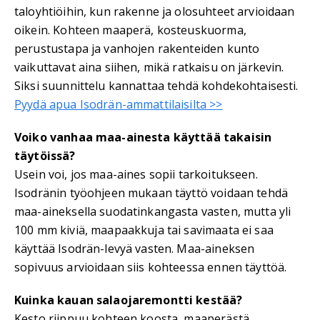
taloyhtiöihin, kun rakenne ja olosuhteet arvioidaan
oikein. Kohteen maaperä, kosteuskuorma,
perustustapa ja vanhojen rakenteiden kunto
vaikuttavat aina siihen, mikä ratkaisu on järkevin.
Siksi suunnittelu kannattaa tehdä kohdekohtaisesti.
Pyydä apua Isodrän-ammattilaisilta >>
Voiko vanhaa maa-ainesta käyttää takaisin
täytöissä?
Usein voi, jos maa-aines sopii tarkoitukseen.
Isodränin työohjeen mukaan täyttö voidaan tehdä
maa-aineksella suodatinkangasta vasten, mutta yli
100 mm kiviä, maapaakkuja tai savimaata ei saa
käyttää Isodrän-levyä vasten. Maa-aineksen
sopivuus arvioidaan siis kohteessa ennen täyttöä.
Kuinka kauan salaojaremontti kestää?
Kesto riippuu kohteen koosta, maaperästä,