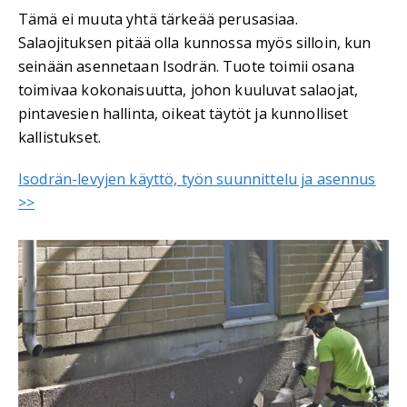
Tämä ei muuta yhtä tärkeää perusasiaa.
Salaojituksen pitää olla kunnossa myös silloin, kun
seinään asennetaan Isodrän. Tuote toimii osana
toimivaa kokonaisuutta, johon kuuluvat salaojat,
pintavesien hallinta, oikeat täytöt ja kunnolliset
kallistukset.
Isodrän-levyjen käyttö, työn suunnittelu ja asennus
>>