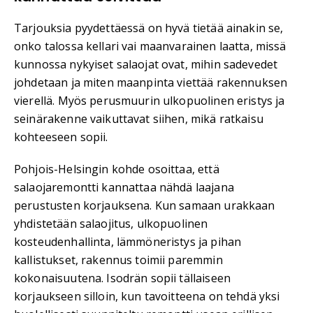
Tarjouksia pyydettäessä on hyvä tietää ainakin se,
onko talossa kellari vai maanvarainen laatta, missä
kunnossa nykyiset salaojat ovat, mihin sadevedet
johdetaan ja miten maanpinta viettää rakennuksen
vierellä. Myös perusmuurin ulkopuolinen eristys ja
seinärakenne vaikuttavat siihen, mikä ratkaisu
kohteeseen sopii.
Pohjois-Helsingin kohde osoittaa, että
salaojaremontti kannattaa nähdä laajana
perustusten korjauksena. Kun samaan urakkaan
yhdistetään salaojitus, ulkopuolinen
kosteudenhallinta, lämmöneristys ja pihan
kallistukset, rakennus toimii paremmin
kokonaisuutena. Isodrän sopii tällaiseen
korjaukseen silloin, kun tavoitteena on tehdä yksi