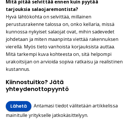
Mitä pitää selvittää ennen kuin pyytää
tarjouksia salaojaremontista?
Hyvä lähtökohta on selvittää, millainen
perustusrakenne talossa on, onko kellaria, missä
kunnossa nykyiset salaojat ovat, mihin sadevedet
johdetaan ja miten maanpinta viettää rakennuksen
vierellä. Myös tieto vanhoista korjauksista auttaa.
Mitä tarkempi kuva kohteesta on, sitä helpompi
urakoitsijan on arvioida sopiva ratkaisu ja realistinen
kustannus.
Kiinnostuitko? Jätä
yhteydenottopyyntö
Antamasi tiedot välitetään artikkelissa
Lähetä
mainitulle yritykselle jatkokäsittelyyn.