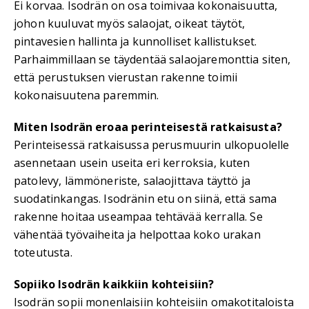
Ei korvaa. Isodrän on osa toimivaa kokonaisuutta,
johon kuuluvat myös salaojat, oikeat täytöt,
pintavesien hallinta ja kunnolliset kallistukset.
Parhaimmillaan se täydentää salaojaremonttia siten,
että perustuksen vierustan rakenne toimii
kokonaisuutena paremmin.
Miten Isodrän eroaa perinteisestä ratkaisusta?
Perinteisessä ratkaisussa perusmuurin ulkopuolelle
asennetaan usein useita eri kerroksia, kuten
patolevy, lämmöneriste, salaojittava täyttö ja
suodatinkangas. Isodränin etu on siinä, että sama
rakenne hoitaa useampaa tehtävää kerralla. Se
vähentää työvaiheita ja helpottaa koko urakan
toteutusta.
Sopiiko Isodrän kaikkiin kohteisiin?
Isodrän sopii monenlaisiin kohteisiin omakotitaloista