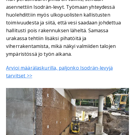
asennettiin Isodrän-levyt. Työmaan yhteydessä
huolehdittiin myös ulkopuolisten kallistusten
toimivuudesta ja siitä, että vesi saadaan johdettua
hallitusti pois rakennuksen läheltä. Samassa
urakassa tehtiin lisäksi pihatöitä ja
viherrakentamista, mikä näkyi valmiiden talojen
ympäristössä jo työn aikana.
Arvioi määrälaskurilla, paljonko Isodrän-levyjä
tarvitset >>