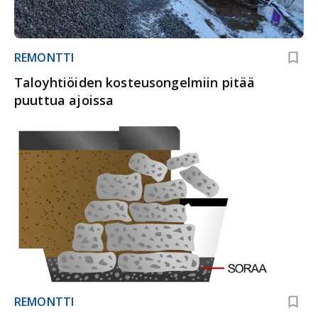
REMONTTI
Taloyhtiöiden kosteusongelmiin pitää
puuttua ajoissa
REMONTTI