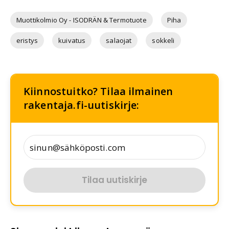
Muottikolmio Oy - ISODRÄN & Termotuote
Piha
eristys
kuivatus
salaojat
sokkeli
Kiinnostuitko? Tilaa ilmainen
rakentaja.fi-uutiskirje:
Tilaa uutiskirje