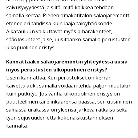
kaivusyvyydestä ja siitä, mitä kaikkea tehdään
samalla kertaa. Pienen omakotitalon salaojaremontti
etenee eri tahdissa kuin laaja taloyhtiökohde.
Aikatauluun vaikuttavat myös piharakenteet,
sääolosuhteet ja se, uusitaanko samalla perustusten
ulkopuolinen eristys.
Kannattaako salaojaremontin yhteydessä uusia
myös perustusten ulkopuolinen eristys?
Usein kannattaa. Kun perustukset on kerran
kaivettu auki, samalla voidaan tehdä paljon muutakin
kuin putkityö. Jos vanha ulkopuolinen eristys on
puutteellinen tai elinkaarensa päässä, sen uusiminen
samassa urakassa on yleensä järkevä ratkaisu sekä
työn sujuvuuden että kokonaiskustannuksen
kannalta.