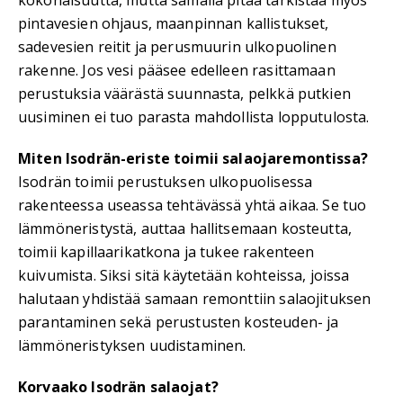
kokonaisuutta, mutta samalla pitää tarkistaa myös
pintavesien ohjaus, maanpinnan kallistukset,
sadevesien reitit ja perusmuurin ulkopuolinen
rakenne. Jos vesi pääsee edelleen rasittamaan
perustuksia väärästä suunnasta, pelkkä putkien
uusiminen ei tuo parasta mahdollista lopputulosta.
Miten Isodrän-eriste toimii salaojaremontissa?
Isodrän toimii perustuksen ulkopuolisessa
rakenteessa useassa tehtävässä yhtä aikaa. Se tuo
lämmöneristystä, auttaa hallitsemaan kosteutta,
toimii kapillaarikatkona ja tukee rakenteen
kuivumista. Siksi sitä käytetään kohteissa, joissa
halutaan yhdistää samaan remonttiin salaojituksen
parantaminen sekä perustusten kosteuden- ja
lämmöneristyksen uudistaminen.
Korvaako Isodrän salaojat?