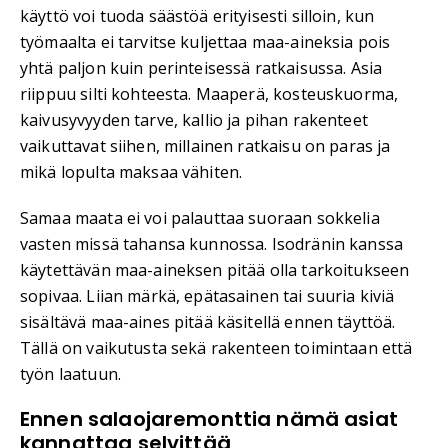
käyttö voi tuoda säästöä erityisesti silloin, kun
työmaalta ei tarvitse kuljettaa maa-aineksia pois
yhtä paljon kuin perinteisessä ratkaisussa. Asia
riippuu silti kohteesta. Maaperä, kosteuskuorma,
kaivusyvyyden tarve, kallio ja pihan rakenteet
vaikuttavat siihen, millainen ratkaisu on paras ja
mikä lopulta maksaa vähiten.
Samaa maata ei voi palauttaa suoraan sokkelia
vasten missä tahansa kunnossa. Isodränin kanssa
käytettävän maa-aineksen pitää olla tarkoitukseen
sopivaa. Liian märkä, epätasainen tai suuria kiviä
sisältävä maa-aines pitää käsitellä ennen täyttöä.
Tällä on vaikutusta sekä rakenteen toimintaan että
työn laatuun.
Ennen salaojaremonttia nämä asiat
kannattaa selvittää