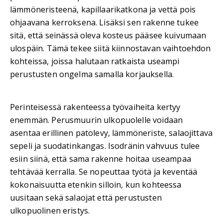
lämmöneristeenä, kapillaarikatkona ja vettä pois
ohjaavana kerroksena. Lisäksi sen rakenne tukee
sitä, että seinässä oleva kosteus pääsee kuivumaan
ulospäin. Tämä tekee siitä kiinnostavan vaihtoehdon
kohteissa, joissa halutaan ratkaista useampi
perustusten ongelma samalla korjauksella.
Perinteisessä rakenteessa työvaiheita kertyy
enemmän. Perusmuurin ulkopuolelle voidaan
asentaa erillinen patolevy, lämmöneriste, salaojittava
sepeli ja suodatinkangas. Isodränin vahvuus tulee
esiin siinä, että sama rakenne hoitaa useampaa
tehtävää kerralla. Se nopeuttaa työtä ja keventää
kokonaisuutta etenkin silloin, kun kohteessa
uusitaan sekä salaojat että perustusten
ulkopuolinen eristys.