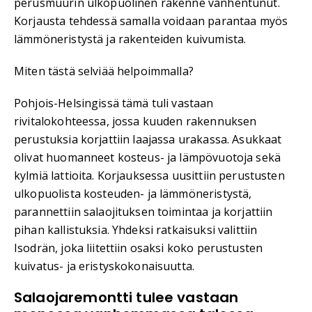
perusmuurin ulkopuolinen rakenne vanhentunut.
Korjausta tehdessä samalla voidaan parantaa myös
lämmöneristystä ja rakenteiden kuivumista.
Miten tästä selviää helpoimmalla?
Pohjois-Helsingissä tämä tuli vastaan
rivitalokohteessa, jossa kuuden rakennuksen
perustuksia korjattiin laajassa urakassa. Asukkaat
olivat huomanneet kosteus- ja lämpövuotoja sekä
kylmiä lattioita. Korjauksessa uusittiin perustusten
ulkopuolista kosteuden- ja lämmöneristystä,
parannettiin salaojituksen toimintaa ja korjattiin
pihan kallistuksia. Yhdeksi ratkaisuksi valittiin
Isodrän, joka liitettiin osaksi koko perustusten
kuivatus- ja eristyskokonaisuutta.
Salaojaremontti tulee vastaan