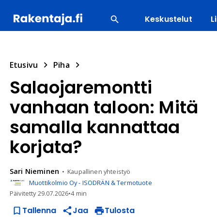
Keskustelut
L
SUOSITUIMMAT
ENERGIA
LVI
MATERIAALI
Etusivu
Piha
Salaojaremontti
vanhaan taloon: Mitä
samalla kannattaa
korjata?
Sari
Nieminen
Kaupallinen yhteistyö
Muottikolmio Oy - ISODRÄN & Termotuote
Päivitetty
29.07.2026
•
4 min
Tallenna
Jaa
Tulosta