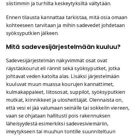
siistimmin ja turhilta keskeytyksiltä vältytään.
Ennen tilausta kannattaa tarkistaa, mitä osia omaan
kohteeseen tarvitaan ja mihin sadevedet johdetaan
syöksyputkien jälkeen.
Mitä sadevesijärjestelmään kuuluu?
Sadevesijärjestelmän näkyvimmät osat ovat
räystäskourut eli rännit sekä syöksyputket, jotka
johtavat veden katolta alas. Lisäksi järjestelmään
kuuluvat muun muassa kourujen kannattimet,
kulmakappaleet, liitososat, suppilot, syöksyputkien
mutkat, kiinnikkeet ja ulosheittäjät. Olennaista on,
että vesi ei jää valumaan seinälle tai sokkelin viereen,
vaan se ohjataan hallitusti pois rakennuksen
läheisyydestä esimerkiksi sadevesiviemäriin,
imeytykseen tai muuhun tontille suunniteltuun