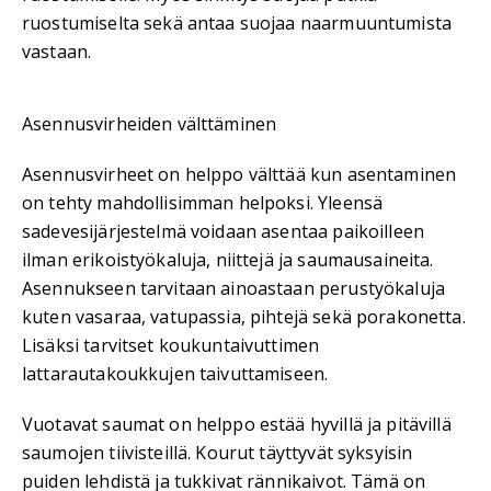
ruostumiselta sekä antaa suojaa naarmuuntumista
vastaan.
Asennusvirheiden välttäminen
Asennusvirheet on helppo välttää kun asentaminen
on tehty mahdollisimman helpoksi. Yleensä
sadevesijärjestelmä voidaan asentaa paikoilleen
ilman erikoistyökaluja, niittejä ja saumausaineita.
Asennukseen tarvitaan ainoastaan perustyökaluja
kuten vasaraa, vatupassia, pihtejä sekä porakonetta.
Lisäksi tarvitset koukuntaivuttimen
lattarautakoukkujen taivuttamiseen.
Vuotavat saumat on helppo estää hyvillä ja pitävillä
saumojen tiivisteillä. Kourut täyttyvät syksyisin
puiden lehdistä ja tukkivat rännikaivot. Tämä on