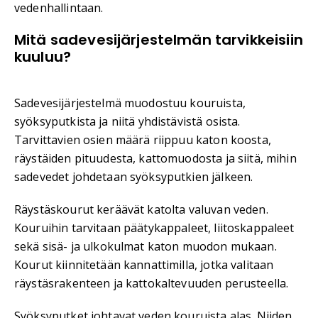
vedenhallintaan.
Mitä sadevesijärjestelmän tarvikkeisiin
kuuluu?
Sadevesijärjestelmä muodostuu kouruista,
syöksyputkista ja niitä yhdistävistä osista.
Tarvittavien osien määrä riippuu katon koosta,
räystäiden pituudesta, kattomuodosta ja siitä, mihin
sadevedet johdetaan syöksyputkien jälkeen.
Räystäskourut keräävät katolta valuvan veden.
Kouruihin tarvitaan päätykappaleet, liitoskappaleet
sekä sisä- ja ulkokulmat katon muodon mukaan.
Kourut kiinnitetään kannattimilla, jotka valitaan
räystäsrakenteen ja kattokaltevuuden perusteella.
Syöksyputket johtavat veden kouruista alas. Niiden