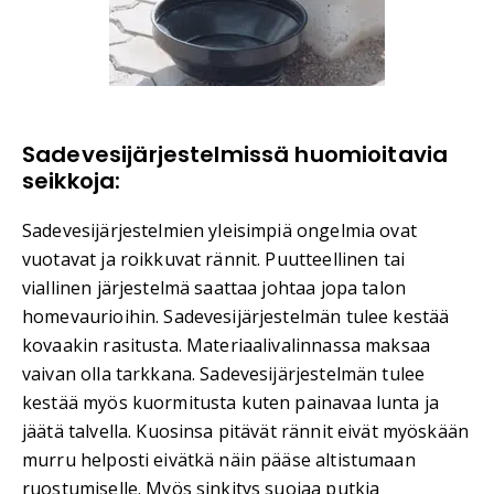
Sadevesijärjestelmissä huomioitavia
seikkoja:
Sadevesijärjestelmien yleisimpiä ongelmia ovat
vuotavat ja roikkuvat rännit. Puutteellinen tai
viallinen järjestelmä saattaa johtaa jopa talon
homevaurioihin. Sadevesijärjestelmän tulee kestää
kovaakin rasitusta. Materiaalivalinnassa maksaa
vaivan olla tarkkana. Sadevesijärjestelmän tulee
kestää myös kuormitusta kuten painavaa lunta ja
jäätä talvella. Kuosinsa pitävät rännit eivät myöskään
murru helposti eivätkä näin pääse altistumaan
ruostumiselle. Myös sinkitys suojaa putkia