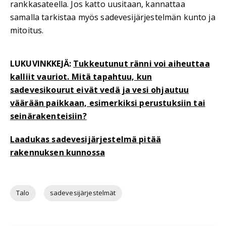
rankkasateella. Jos katto uusitaan, kannattaa
samalla tarkistaa myös sadevesijärjestelmän kunto ja
mitoitus.
LUKUVINKKEJÄ:
Tukkeutunut ränni voi aiheuttaa
kalliit vauriot. Mitä tapahtuu, kun
sadevesikourut eivät vedä ja vesi ohjautuu
väärään paikkaan, esimerkiksi perustuksiin tai
seinärakenteisiin?
Laadukas sadevesijärjestelmä pitää
rakennuksen kunnossa
Talo
sadevesijärjestelmät