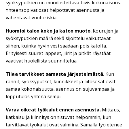
syöksyputkien on muodostettava tiivis kokonaisuus.
Yhteensopivat osat helpottavat asennusta ja
vähentävät vuotoriskiä.
Huomioi talon koko ja katon muoto.
Kourujen ja
syöksyputkien määrä sekä sijoittelu vaikuttavat
siihen, kuinka hyvin vesi saadaan pois katolta.
Erityisesti suuret lappeet, jiirit ja pitkät räystäät
vaativat huolellista suunnittelua.
Tilaa tarvikkeet samasta järjestelmästä.
Kun
rännit, syöksyputket, kiinnikkeet ja liitososat ovat
samaa kokonaisuutta, asennus on sujuvampaa ja
lopputulos yhtenäisempi.
Varaa oikeat työkalut ennen asennusta.
Mittaus,
katkaisu ja kiinnitys onnistuvat helpommin, kun
tarvittavat työkalut ovat valmiina. Samalla työ etenee