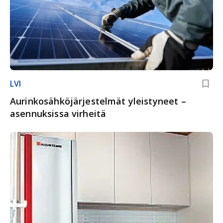
LVI
Aurinkosähkö­järjes­telmät yleistyneet –
asennuksissa virheitä