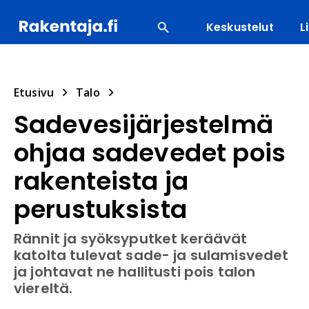
Keskustelut
L
SUOSITUIMMAT
ENERGIA
LVI
MATERIAALI
Etusivu
Talo
Sadevesijärjestelmä
ohjaa sadevedet pois
rakenteista ja
perustuksista
Rännit ja syöksyputket keräävät
katolta tulevat sade- ja sulamisvedet
ja johtavat ne hallitusti pois talon
viereltä.