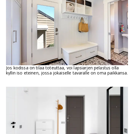
Jos kodissa on tilaa toteuttaa, voi lapsiarjen pelastus olla
kyllin iso eteinen, jossa jokaiselle tavaralle on oma paikkansa.