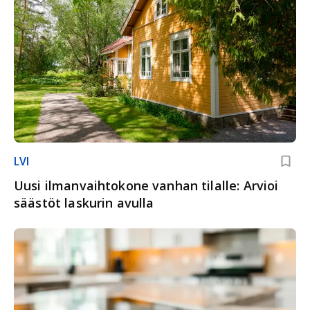
LVI
Uusi ilmanvaihtokone vanhan tilalle: Arvioi
säästöt laskurin avulla