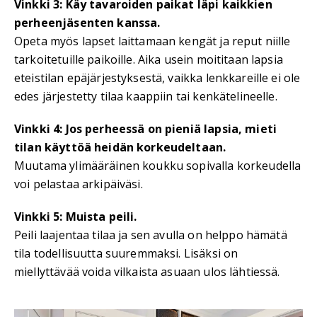
Vinkki 3: Käy tavaroiden paikat läpi kaikkien
perheenjäsenten kanssa.
Opeta myös lapset laittamaan kengät ja reput niille
tarkoitetuille paikoille. Aika usein moititaan lapsia
eteistilan epäjärjestyksestä, vaikka lenkkareille ei ole
edes järjestetty tilaa kaappiin tai kenkätelineelle.
Vinkki 4: Jos perheessä on pieniä lapsia, mieti
tilan käyttöä heidän korkeudeltaan.
Muutama ylimääräinen koukku sopivalla korkeudella
voi pelastaa arkipäiväsi.
Vinkki 5: Muista peili.
Peili laajentaa tilaa ja sen avulla on helppo hämätä
tila todellisuutta suuremmaksi. Lisäksi on
miellyttävää voida vilkaista asuaan ulos lähtiessä.