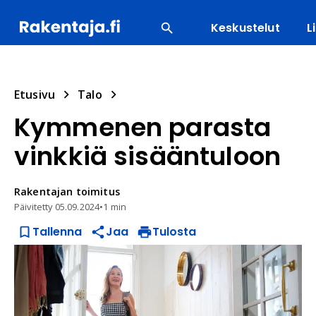
Keskustelut
L
SUOSITUIMMAT
ENERGIA
LVI
MATERIAALI
Etusivu
Talo
Kymmenen parasta
vinkkiä sisääntuloon
Rakentajan
toimitus
Päivitetty
05.09.2024
•
1 min
Tallenna
Jaa
Tulosta