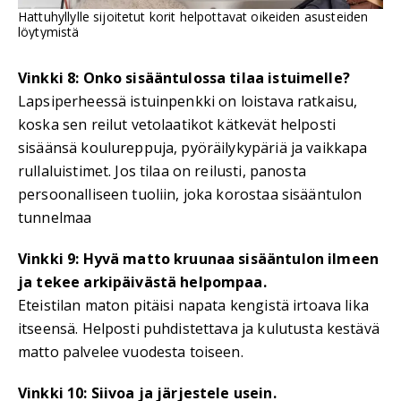
Hattuhyllylle sijoitetut korit helpottavat oikeiden asusteiden
löytymistä
Vinkki 8: Onko sisääntulossa tilaa istuimelle?
Lapsiperheessä istuinpenkki on loistava ratkaisu,
koska sen reilut vetolaatikot kätkevät helposti
sisäänsä koulureppuja, pyöräilykypäriä ja vaikkapa
rullaluistimet. Jos tilaa on reilusti, panosta
persoonalliseen tuoliin, joka korostaa sisääntulon
tunnelmaa
Vinkki 9: Hyvä matto kruunaa sisääntulon ilmeen
ja tekee arkipäivästä helpompaa.
Eteistilan maton pitäisi napata kengistä irtoava lika
itseensä. Helposti puhdistettava ja kulutusta kestävä
matto palvelee vuodesta toiseen.
Vinkki 10: Siivoa ja järjestele usein.