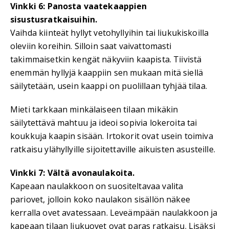
Vinkki 6: Panosta vaatekaappien
sisustusratkaisuihin.
Vaihda kiinteät hyllyt vetohyllyihin tai liukukiskoilla
oleviin koreihin. Silloin saat vaivattomasti
takimmaisetkin kengät näkyviin kaapista. Tiivistä
enemmän hyllyjä kaappiin sen mukaan mitä siellä
säilytetään, usein kaappi on puolillaan tyhjää tilaa.
Mieti tarkkaan minkälaiseen tilaan mikäkin
säilytettävä mahtuu ja ideoi sopivia lokeroita tai
koukkuja kaapin sisään. Irtokorit ovat usein toimiva
ratkaisu ylähyllyille sijoitettaville aikuisten asusteille.
Vinkki 7: Vältä avonaulakoita.
Kapeaan naulakkoon on suositeltavaa valita
pariovet, jolloin koko naulakon sisällön näkee
kerralla ovet avatessaan. Leveämpään naulakkoon ja
kapeaan tilaan liukuovet ovat paras ratkaisu. Lisäksi