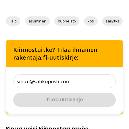
Talo
asuminen
huoneisto
koti
säilytys
Kiinnostuitko? Tilaa ilmainen
rakentaja.fi-uutiskirje:
Tilaa uutiskirje
Sinua voisi kiinnostaa myös: