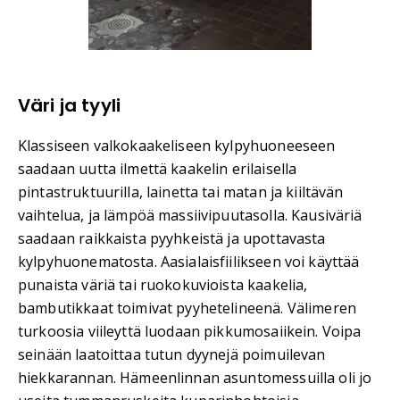
Väri ja tyyli
Klassiseen valkokaakeliseen kylpyhuoneeseen
saadaan uutta ilmettä kaakelin erilaisella
pintastruktuurilla, lainetta tai matan ja kiiltävän
vaihtelua, ja lämpöä massiivipuutasolla. Kausiväriä
saadaan raikkaista pyyhkeistä ja upottavasta
kylpyhuonematosta. Aasialaisfiilikseen voi käyttää
punaista väriä tai ruokokuvioista kaakelia,
bambutikkaat toimivat pyyhetelineenä. Välimeren
turkoosia viileyttä luodaan pikkumosaiikein. Voipa
seinään laatoittaa tutun dyynejä poimuilevan
hiekkarannan. Hämeenlinnan asuntomessuilla oli jo