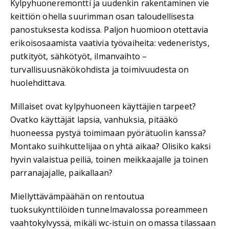
Kylpyhuoneremontti ja uudenkin rakentaminen vie
keittiön ohella suurimman osan taloudellisesta
panostuksesta kodissa. Paljon huomioon otettavia
erikoisosaamista vaativia työvaiheita: vedeneristys,
putkityöt, sähkötyöt, ilmanvaihto –
turvallisuusnäkökohdista ja toimivuudesta on
huolehdittava.
Millaiset ovat kylpyhuoneen käyttäjien tarpeet?
Ovatko käyttäjät lapsia, vanhuksia, pitääkö
huoneessa pystyä toimimaan pyörätuolin kanssa?
Montako suihkuttelijaa on yhtä aikaa? Olisiko kaksi
hyvin valaistua peiliä, toinen meikkaajalle ja toinen
parranajajalle, paikallaan?
Miellyttävämpäähän on rentoutua
tuoksukynttilöiden tunnelmavalossa poreammeen
vaahtokylvyssä, mikäli wc-istuin on omassa tilassaan