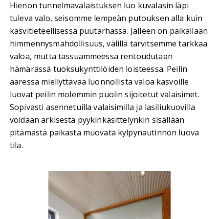
Hienon tunnelmavalaistuksen luo kuvalasin läpi
tuleva valo, seisomme lempeän putouksen alla kuin
kasvitieteellisessä puutarhassa. Jälleen on paikallaan
himmennysmahdollisuus, välillä tarvitsemme tarkkaa
valoa, mutta tassuammeessa rentoudutaan
hämärässä tuoksukynttilöiden loisteessa. Peilin
ääressä miellyttävää luonnollista valoa kasvoille
luovat peilin molemmin puolin sijoitetut valaisimet.
Sopivasti asennetuilla valaisimilla ja lasiliukuovilla
voidaan arkisesta pyykinkäsittelynkin sisällään
pitämästä paikasta muovata kylpynautinnon luova
tila.