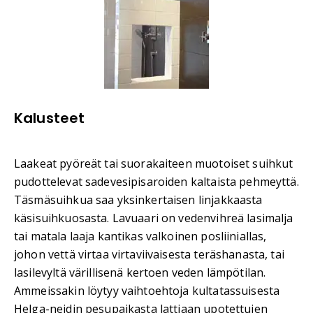
Kalusteet
Laakeat pyöreät tai suorakaiteen muotoiset suihkut
pudottelevat sadevesipisaroiden kaltaista pehmeyttä.
Täsmäsuihkua saa yksinkertaisen linjakkaasta
käsisuihkuosasta. Lavuaari on vedenvihreä lasimalja
tai matala laaja kantikas valkoinen posliiniallas,
johon vettä virtaa virtaviivaisesta teräshanasta, tai
lasilevyltä värillisenä kertoen veden lämpötilan.
Ammeissakin löytyy vaihtoehtoja kultatassuisesta
Helga-neidin pesupaikasta lattiaan upotettujen