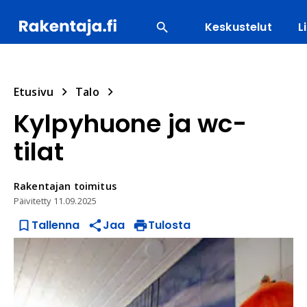
Keskustelut
L
SUOSITUIMMAT
ENERGIA
LVI
MATERIAALI
Etusivu
Talo
Kylpyhuone ja wc-
tilat
Rakentajan
toimitus
Päivitetty
11.09.2025
Tallenna
Jaa
Tulosta