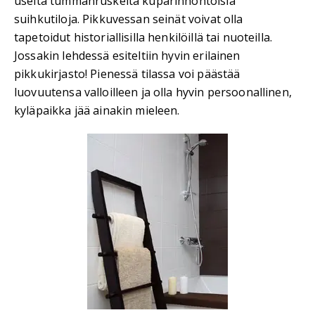
useita tummanruskeita kuparinhohtoisia
suihkutiloja. Pikkuvessan seinät voivat olla
tapetoidut historiallisilla henkilöillä tai nuoteilla.
Jossakin lehdessä esiteltiin hyvin erilainen
pikkukirjasto! Pienessä tilassa voi päästää
luovuutensa valloilleen ja olla hyvin persoonallinen,
kyläpaikka jää ainakin mieleen.