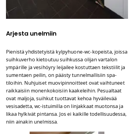
Arjesta unelmiin
Pienistä yhdistetyistä kylpyhuone-wc-kopeista, joissa
suihkuverho kietoutuu suihkussa olijan vartalon
ympärille ja vesihöyry leijailee kostuttaen tekstiilit ja
sumentaen peilin, on päästy tunnelmallisiin spa-
tiloihin. Nuhjuiset muovipinnoitteet ovat vaihtuneet
raikkaisiin monenkokoisiin kaakeleihin. Pesualtaat
ovat maljoja, suihkut tuottavat kehoa hyväilevää
vesisadetta, wc-istuimilla on linjakkaat muotonsa ja
likaa hylkivät pintansa. Jos ei kaikille todellisuudessa,
niin ainakin unelmissa.