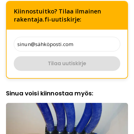
Kiinnostuitko? Tilaa ilmainen
rakentaja.fi-uutiskirje:
Tilaa uutiskirje
Sinua voisi kiinnostaa myös: