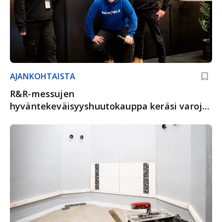
AJANKOHTAISTA
R&R-messujen
hyväntekeväisyyshuutokauppa keräsi varoja
nuorten ja lasten mielenterveydelle