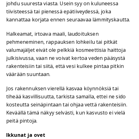
johdu suuresta viasta. Usein syy on kuluneessa
tiivisteessä tai pienessä epätiiveydessä, joka
kannattaa korjata ennen seuraavaa lämmityskautta.
Halkeamat, irtoava maali, laudoituksen
pehmeneminen, rappauksen lohkeilu tai pitkät
valumajäljet eivät ole pelkkiä kosmeettisia haittoja
julkisivussa, vaan ne voivat kertoa veden pääsystä
rakenteisiin tai siitä, että vesi kulkee pintaa pitkin
väärään suuntaan.
Jos rakennuksen vierellä kasvaa köynnöksiä tai
tiheää kasvillisuutta, tarkista samalla, ettei ne sido
kosteutta seinäpintaan tai ohjaa vettä rakenteisiin.
Keväällä tämä näkyy selvästi, kun kasvusto ei vielä
peitä pintoja.
Ikkunat ja ovet