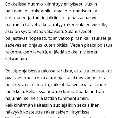
Sokkelissa huomio kiinnittyy erityisesti uusiin
halkeamiin, lohkeamiin, maalin irtoamiseen ja
kosteuden jättämiin jälkiin. Jos pihassa näkyy
painumia tai vettä kerääntyy rakennuksen vierelle,
asia on syytä ottaa vakavasti. Sulamisvedet
paljastavat nopeasti, toimivatko pihan kallistukset ja
sadevesien ohjaus kuten pitäisi. Veden pitäisi poistua
rakennuksen läheltä, ei jäädä sokkelin viereen
seisomaan.
Rossipohjaisessa talossa tarkista, että tuuletusaukot
ovat avoinna ja että alapohjassa ei näy lammikoita,
poikkeavaa kosteutta, mikrobikasvustoa tai lahon
merkkejä. Kellarissa huomio kannattaa kiinnittää
hajuihin, seinien ja lattian tummentumiin,
kalkkihärmän kaltaisiin suolajälkiin sekä siihen,
näkyykö kosteutta rakenteiden liittymissä.