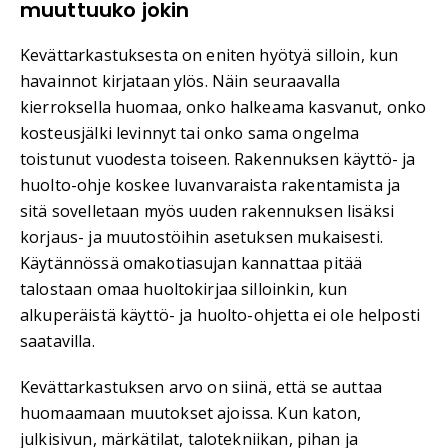
muuttuuko jokin
Kevättarkastuksesta on eniten hyötyä silloin, kun
havainnot kirjataan ylös. Näin seuraavalla
kierroksella huomaa, onko halkeama kasvanut, onko
kosteusjälki levinnyt tai onko sama ongelma
toistunut vuodesta toiseen. Rakennuksen käyttö- ja
huolto-ohje koskee luvanvaraista rakentamista ja
sitä sovelletaan myös uuden rakennuksen lisäksi
korjaus- ja muutostöihin asetuksen mukaisesti.
Käytännössä omakotiasujan kannattaa pitää
talostaan omaa huoltokirjaa silloinkin, kun
alkuperäistä käyttö- ja huolto-ohjetta ei ole helposti
saatavilla.
Kevättarkastuksen arvo on siinä, että se auttaa
huomaamaan muutokset ajoissa. Kun katon,
julkisivun, märkätilat, talotekniikan, pihan ja