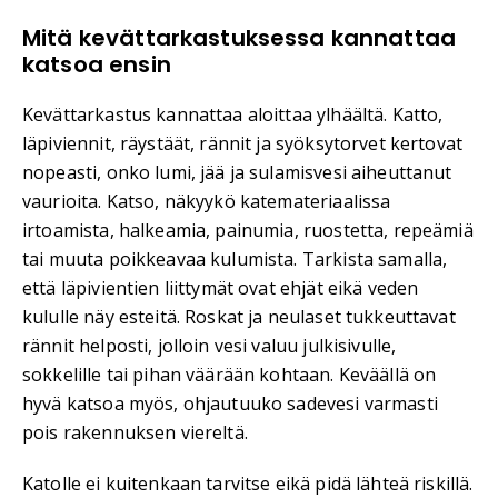
Mitä kevättarkastuksessa kannattaa
katsoa ensin
Kevättarkastus kannattaa aloittaa ylhäältä. Katto,
läpiviennit, räystäät, rännit ja syöksytorvet kertovat
nopeasti, onko lumi, jää ja sulamisvesi aiheuttanut
vaurioita. Katso, näkyykö katemateriaalissa
irtoamista, halkeamia, painumia, ruostetta, repeämiä
tai muuta poikkeavaa kulumista. Tarkista samalla,
että läpivientien liittymät ovat ehjät eikä veden
kululle näy esteitä. Roskat ja neulaset tukkeuttavat
rännit helposti, jolloin vesi valuu julkisivulle,
sokkelille tai pihan väärään kohtaan. Keväällä on
hyvä katsoa myös, ohjautuuko sadevesi varmasti
pois rakennuksen viereltä.
Katolle ei kuitenkaan tarvitse eikä pidä lähteä riskillä.