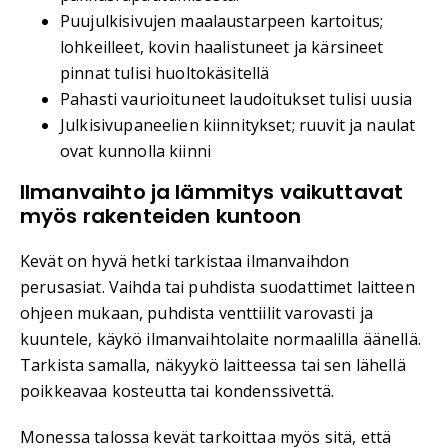
Puujulkisivujen maalaustarpeen kartoitus;
lohkeilleet, kovin haalistuneet ja kärsineet
pinnat tulisi huoltokäsitellä
Pahasti vaurioituneet laudoitukset tulisi uusia
Julkisivupaneelien kiinnitykset; ruuvit ja naulat
ovat kunnolla kiinni
Ilmanvaihto ja lämmitys vaikuttavat
myös rakenteiden kuntoon
Kevät on hyvä hetki tarkistaa ilmanvaihdon
perusasiat. Vaihda tai puhdista suodattimet laitteen
ohjeen mukaan, puhdista venttiilit varovasti ja
kuuntele, käykö ilmanvaihtolaite normaalilla äänellä.
Tarkista samalla, näkyykö laitteessa tai sen lähellä
poikkeavaa kosteutta tai kondenssivettä.
Monessa talossa kevät tarkoittaa myös sitä, että