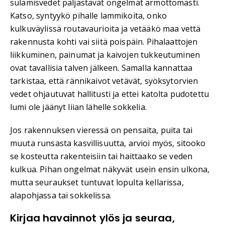
sulamisvedet paljastavat ongelmat armottomasti.
Katso, syntyykö pihalle lammikoita, onko
kulkuväylissä routavaurioita ja vetääkö maa vettä
rakennusta kohti vai siitä poispäin. Pihalaattojen
liikkuminen, painumat ja kaivojen tukkeutuminen
ovat tavallisia talven jälkeen. Samalla kannattaa
tarkistaa, että rännikaivot vetävät, syöksytorvien
vedet ohjautuvat hallitusti ja ettei katolta pudotettu
lumi ole jäänyt liian lähelle sokkelia.
Jos rakennuksen vieressä on pensaita, puita tai
muuta runsasta kasvillisuutta, arvioi myös, sitooko
se kosteutta rakenteisiin tai haittaako se veden
kulkua. Pihan ongelmat näkyvät usein ensin ulkona,
mutta seuraukset tuntuvat lopulta kellarissa,
alapohjassa tai sokkelissa.
Kirjaa havainnot ylös ja seuraa,