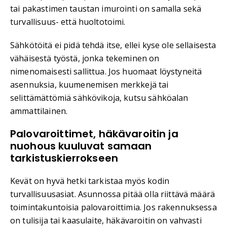
tai pakastimen taustan imurointi on samalla sekä
turvallisuus- että huoltotoimi.
Sähkötöitä ei pidä tehdä itse, ellei kyse ole sellaisesta
vähäisestä työstä, jonka tekeminen on
nimenomaisesti sallittua. Jos huomaat löystyneitä
asennuksia, kuumenemisen merkkejä tai
selittämättömiä sähkövikoja, kutsu sähköalan
ammattilainen.
Palovaroittimet, häkävaroitin ja
nuohous kuuluvat samaan
tarkistuskierrokseen
Kevät on hyvä hetki tarkistaa myös kodin
turvallisuusasiat. Asunnossa pitää olla riittävä määrä
toimintakuntoisia palovaroittimia. Jos rakennuksessa
on tulisija tai kaasulaite, häkävaroitin on vahvasti