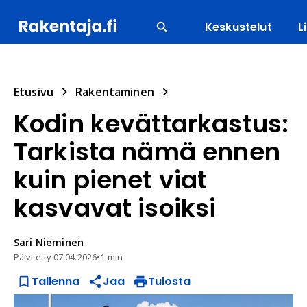
Keskustelut
L
SUOSITUIMMAT
ENERGIA
LVI
MATERIAALI
Etusivu
Rakentaminen
Kodin kevättarkastus:
Tarkista nämä ennen
kuin pienet viat
kasvavat isoiksi
Sari
Nieminen
Päivitetty
07.04.2026
•
1 min
Tallenna
Jaa
Tulosta