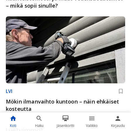
– mikä sopii sinulle?
LVI
Mökin ilmanvaihto kuntoon – näin ehkäiset
kosteutta
Koti
Haku
Jäsenkortti
Valikko
Kirjaudu
Luetuimmat