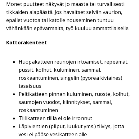
Monet puutteet näkyvät jo maasta tai turvallisesti
tikkaiden alapäästä. Jos havaitset selvän vaurion,
epäilet vuotoa tai katolle nouseminen tuntuu
vähänkään epävarmalta, työ kuuluu ammattilaiselle.
Kattorakenteet
Huopakatteen reunojen irtoamiset, repeämät,
pussit, kolhut, kuluminen, sammal,
roskaantuminen, singelin (pyöreä kiviaines)
tasaisuus
Peltikatteen pinnan kuluminen, ruoste, kolhut,
saumojen vuodot, kiinnitykset, sammal,
roskaantuminen
Tiilikatteen tiiliä ei ole irronnut
Läpivientien (piiput, luukut yms.) tiiviys, jotta
vesi ei pääse vesikatteen alle