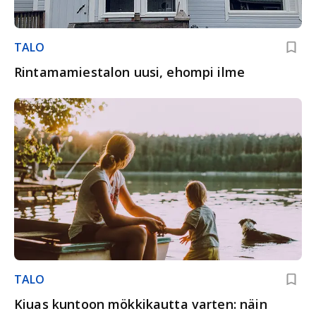
TALO
Rintamamiestalon uusi, ehompi ilme
TALO
Kiuas kuntoon mökkikautta varten: näin