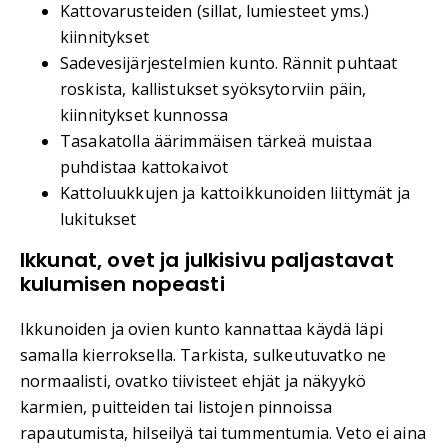
Kattovarusteiden (sillat, lumiesteet yms.)
kiinnitykset
Sadevesijärjestelmien kunto. Rännit puhtaat
roskista, kallistukset syöksytorviin päin,
kiinnitykset kunnossa
Tasakatolla äärimmäisen tärkeä muistaa
puhdistaa kattokaivot
Kattoluukkujen ja kattoikkunoiden liittymät ja
lukitukset
Ikkunat, ovet ja julkisivu paljastavat
kulumisen nopeasti
Ikkunoiden ja ovien kunto kannattaa käydä läpi
samalla kierroksella. Tarkista, sulkeutuvatko ne
normaalisti, ovatko tiivisteet ehjät ja näkyykö
karmien, puitteiden tai listojen pinnoissa
rapautumista, hilseilyä tai tummentumia. Veto ei aina