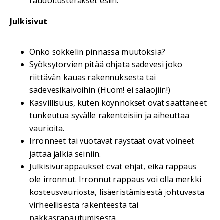
raudoitusteräkset esiin.
Julkisivut
Onko sokkelin pinnassa muutoksia?
Syöksytorvien pitää ohjata sadevesi joko
riittävän kauas rakennuksesta tai
sadevesikaivoihin (Huom! ei salaojiin!)
Kasvillisuus, kuten köynnökset ovat saattaneet
tunkeutua syvälle rakenteisiin ja aiheuttaa
vaurioita.
Irronneet tai vuotavat räystäät ovat voineet
jättää jälkiä seiniin.
Julkisivurappaukset ovat ehjät, eikä rappaus
ole irronnut. Irronnut rappaus voi olla merkki
kosteusvauriosta, lisäeristämisestä johtuvasta
virheellisestä rakenteesta tai
pakkasrapautumisesta.