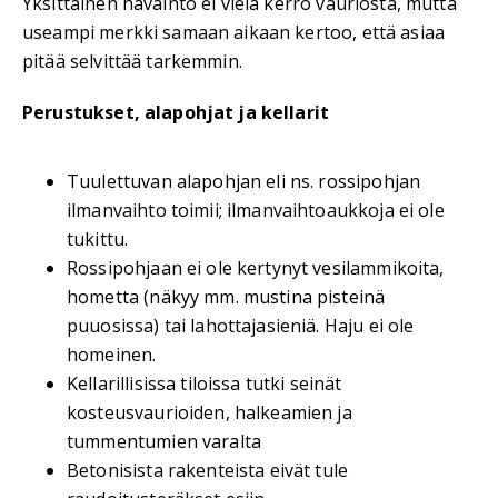
Yksittäinen havainto ei vielä kerro vauriosta, mutta
useampi merkki samaan aikaan kertoo, että asiaa
pitää selvittää tarkemmin.
Perustukset, alapohjat ja kellarit
Tuulettuvan alapohjan eli ns. rossipohjan
ilmanvaihto toimii; ilmanvaihtoaukkoja ei ole
tukittu.
Rossipohjaan ei ole kertynyt vesilammikoita,
hometta (näkyy mm. mustina pisteinä
puuosissa) tai lahottajasieniä. Haju ei ole
homeinen.
Kellarillisissa tiloissa tutki seinät
kosteusvaurioiden, halkeamien ja
tummentumien varalta
Betonisista rakenteista eivät tule