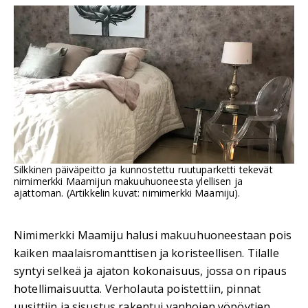
Silkkinen päiväpeitto ja kunnostettu ruutuparketti tekevät
nimimerkki Maamijun makuuhuoneesta ylellisen ja
ajattoman. (Artikkelin kuvat: nimimerkki Maamiju).
Nimimerkki Maamiju halusi makuuhuoneestaan pois
kaiken maalaisromanttisen ja koristeellisen. Tilalle
syntyi selkeä ja ajaton kokonaisuus, jossa on ripaus
hotellimaisuutta. Verholauta poistettiin, pinnat
uusittiin ja sisustus rakentui vanhojen yöpöytien