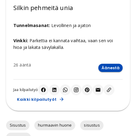
Silkin pehmeitä unia
Tunnelmasanat:
Levollinen ja ajaton
Vinkki:
Parkettia ei kannata vaihtaa, vaan sen voi
hioa ja lakata sävylakalla.
26
ääntä
Äänestä
Jaa kilpailutyö
Kaikki kilpailutyöt
Sisustus
hurmaavin huone
sisustus