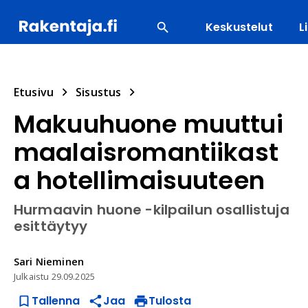
Keskustelut
L
SUOSITUIMMAT
ENERGIA
LVI
MATERIAALI
Etusivu
Sisustus
Makuuhuone muuttui
maalaisromantiikast
a hotellimaisuuteen
Hurmaavin huone -kilpailun osallistuja
esittäytyy
Sari
Nieminen
Julkaistu
29.09.2025
Tallenna
Jaa
Tulosta