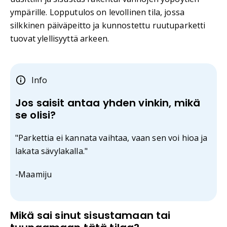
ympärille. Lopputulos on levollinen tila, jossa
silkkinen päiväpeitto ja kunnostettu ruutuparketti
tuovat ylellisyyttä arkeen.
Info
Jos saisit antaa yhden vinkin, mikä
se olisi?
"Parkettia ei kannata vaihtaa, vaan sen voi hioa ja
lakata sävylakalla."
-Maamiju
Mikä sai sinut sisustamaan tai