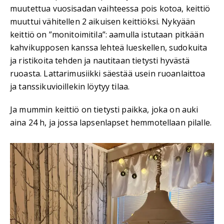
muutettua vuosisadan vaihteessa pois kotoa, keittiö
muuttui vähitellen 2 aikuisen keittiöksi. Nykyään
keittiö on ”monitoimitila”: aamulla istutaan pitkään
kahvikupposen kanssa lehteä lueskellen, sudokuita
ja ristikoita tehden ja nautitaan tietysti hyvästä
ruoasta. Lattarimusiikki säestää usein ruoanlaittoa
ja tanssikuvioillekin löytyy tilaa.
Ja mummin keittiö on tietysti paikka, joka on auki
aina 24 h, ja jossa lapsenlapset hemmotellaan pilalle.