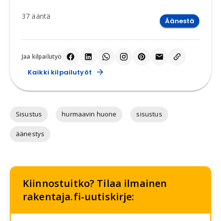
37
ääntä
Äänestä
Jaa kilpailutyö
Kaikki kilpailutyöt
Sisustus
hurmaavin huone
sisustus
äänestys
Kiinnostuitko? Tilaa ilmainen
rakentaja.fi-uutiskirje: