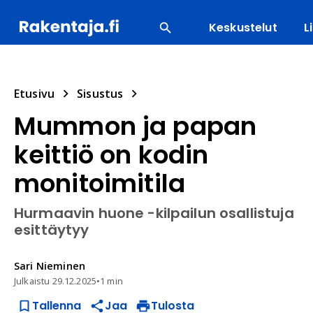
Keskustelut
L
SUOSITUIMMAT
ENERGIA
LVI
MATERIAALI
Etusivu
Sisustus
Mummon ja papan
keittiö on kodin
monitoimitila
Hurmaavin huone -kilpailun osallistuja
esittäytyy
Sari
Nieminen
Julkaistu
29.12.2025
•
1 min
Tallenna
Jaa
Tulosta