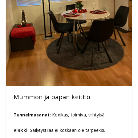
Mummon ja papan keittiö
Tunnelmasanat:
Kodikas, toimiva, viihtyisä
Vinkki:
Säilytystilaa ei koskaan ole tarpeeksi.