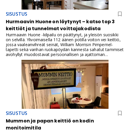
SISUSTUS
Hurmaavin Huone on löytynyt – katso top 3
keittiöt ja tunnelmat voittajakodista
Hurmaavin Huone -kilpailu on päättynyt, ja yleisön suosikki
on selvillä. Ylivoimaisella 112 äänen potilla voiton vei keittiö,
jossa vaaleanvihreät seinät, William Morrisin Pimpernel-
tapetti sekä vanhan ruokapöydän kannesta sahatut tammiset
avohyllyt muodostavat persoonallisen ja ajattoman
kokonaisuuden. Toiselle ja kolmannelle sijalle nousivat
keittiöt, joissa korostuivat etenkin tilan monikäyttöisyys.
SISUSTUS
Mummon ja papan keittiö on kodin
monitoimitila