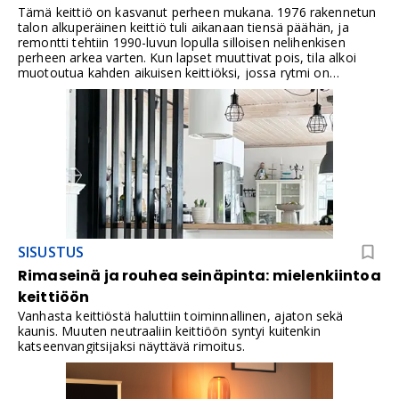
Tämä keittiö on kasvanut perheen mukana. 1976 rakennetun
talon alkuperäinen keittiö tuli aikanaan tiensä päähän, ja
remontti tehtiin 1990-luvun lopulla silloisen nelihenkisen
perheen arkea varten. Kun lapset muuttivat pois, tila alkoi
muotoutua kahden aikuisen keittiöksi, jossa rytmi on
rauhallisempi ja yhdessäolo saa enemmän tilaa.
SISUSTUS
Rimaseinä ja rouhea seinäpinta: mielenkiintoa
keittiöön
Vanhasta keittiöstä haluttiin toiminnallinen, ajaton sekä
kaunis. Muuten neutraaliin keittiöön syntyi kuitenkin
katseenvangitsijaksi näyttävä rimoitus.