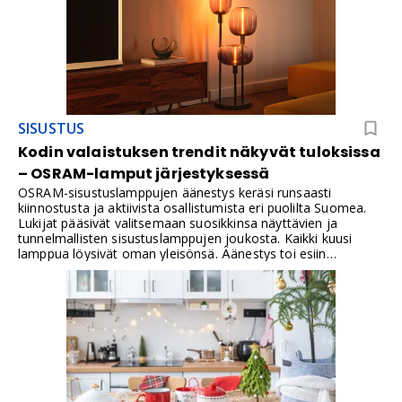
SISUSTUS
Kodin valaistuksen trendit näkyvät tuloksissa
– OSRAM-lamput järjestyksessä
OSRAM-sisustuslamppujen äänestys keräsi runsaasti
kiinnostusta ja aktiivista osallistumista eri puolilta Suomea.
Lukijat pääsivät valitsemaan suosikkinsa näyttävien ja
tunnelmallisten sisustuslamppujen joukosta. Kaikki kuusi
lamppua löysivät oman yleisönsä. Äänestys toi esiin
valaistuksen monipuolisen roolin kodin sisustuksessa. Kiitos
kaikille osallistujille.