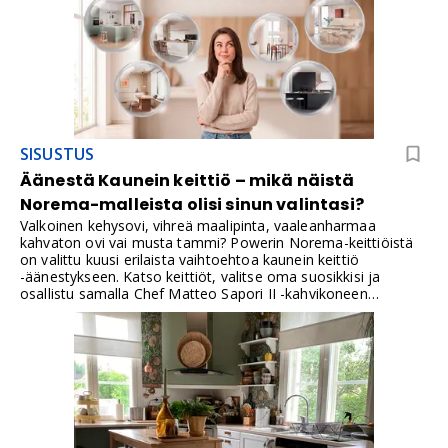
SISUSTUS
Äänestä Kaunein keittiö – mikä näistä
Norema-malleista olisi sinun valintasi?
Valkoinen kehysovi, vihreä maalipinta, vaaleanharmaa
kahvaton ovi vai musta tammi? Powerin Norema-keittiöistä
on valittu kuusi erilaista vaihtoehtoa kaunein keittiö
-äänestykseen. Katso keittiöt, valitse oma suosikkisi ja
osallistu samalla Chef Matteo Sapori II -kahvikoneen
arvontaan. Palkinnon arvo on 699 €.Äänestysaika on 1.8.–
31.8.2026.