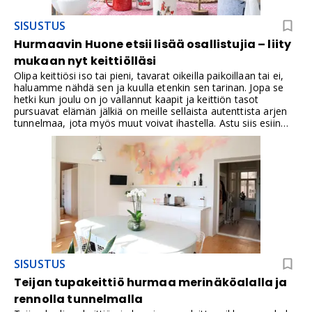
SISUSTUS
Hurmaavin Huone etsii lisää osallistujia – liity
mukaan nyt keittiölläsi
Olipa keittiösi iso tai pieni, tavarat oikeilla paikoillaan tai ei,
haluamme nähdä sen ja kuulla etenkin sen tarinan. Jopa se
hetki kun joulu on jo vallannut kaapit ja keittiön tasot
pursuavat elämän jälkiä on meille sellaista autenttista arjen
tunnelmaa, jota myös muut voivat ihastella. Astu siis esiin
sellaisena kuin olet – täydellisyyttä ei vaadita, aito kotoisuus
voi olla juuri se juttu, joka hurmaa yleisön ja vie sinut
suosikiksi!
SISUSTUS
Teijan tupakeittiö hurmaa merinäköalalla ja
rennolla tunnelmalla