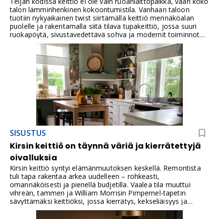
Teijan kodissa keittiö ei ole vain ruoanlaittopaikka, vaan koko
talon lämminhenkinen kokoontumistila. Vanhaan taloon
tuotiin nykyaikainen twist siirtämällä keittiö merinäköalan
puolelle ja rakentamalla siitä tilava tupakeittiö, jossa suuri
ruokapöytä, sivustavedettävä sohva ja modernit toiminnot
elävät sulassa sovussa. Aamiaiskaapit pitävät arjen siistinä,
integrointi piilottaa koneet ja ArtLahtisen taideseinä antaa
tilalle persoonallisen ilmeen. Tämä on keittiö, jossa ruoka
valmistuu ja ystävät viihtyvät.
SISUSTUS
Kirsin keittiö on täynnä väriä ja kierrätettyjä
oivalluksia
Kirsin keittiö syntyi elämänmuutoksen keskellä. Remontista
tuli tapa rakentaa arkea uudelleen – rohkeasti,
omannäköisesti ja pienellä budjetilla. Vaalea tila muuttui
vihreän, tammen ja William Morrisin Pimpernel-tapetin
sävyttämäksi keittiöksi, jossa kierrätys, kekseliäisyys ja
tunnelmallisuus kulkevat käsi kädessä. Skafferi, vanhasta
pöytälevystä sahatut avohyllyt ja torilöydöt tekevät tilasta