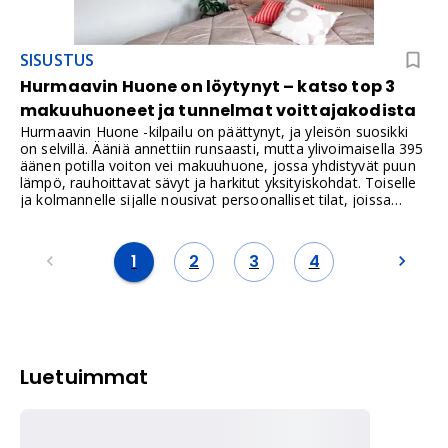
SISUSTUS
Hurmaavin Huone on löytynyt – katso top 3
makuuhuoneet ja tunnelmat voittajakodista
Hurmaavin Huone -kilpailu on päättynyt, ja yleisön suosikki
on selvillä. Ääniä annettiin runsaasti, mutta ylivoimaisella 395
äänen potilla voiton vei makuuhuone, jossa yhdistyvät puun
lämpö, rauhoittavat sävyt ja harkitut yksityiskohdat. Toiselle
ja kolmannelle sijalle nousivat persoonalliset tilat, joissa
näkyi rohkea kierrätys ja luonnonläheinen harmonia.
1
2
3
4
Luetuimmat