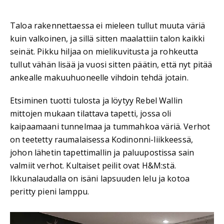
Taloa rakennettaessa ei mieleen tullut muuta väriä
kuin valkoinen, ja sillä sitten maalattiin talon kaikki
seinät. Pikku hiljaa on mielikuvitusta ja rohkeutta
tullut vähän lisää ja vuosi sitten päätin, että nyt pitää
ankealle makuuhuoneelle vihdoin tehdä jotain.
Etsiminen tuotti tulosta ja löytyy Rebel Wallin
mittojen mukaan tilattava tapetti, jossa oli
kaipaamaani tunnelmaa ja tummahkoa väriä. Verhot
on teetetty raumalaisessa Kodinonni-liikkeessä,
johon lähetin tapettimallin ja paluupostissa sain
valmiit verhot. Kultaiset peilit ovat H&M:stä.
Ikkunalaudalla on isäni lapsuuden lelu ja kotoa
peritty pieni lamppu.