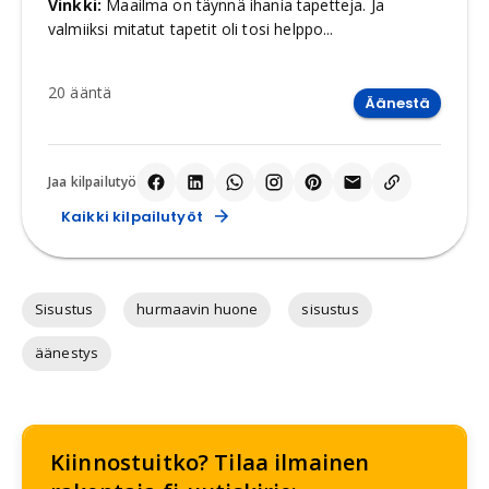
Vinkki:
Maailma on täynnä ihania tapetteja. Ja
valmiiksi mitatut tapetit oli tosi helppo...
20
ääntä
Äänestä
Jaa kilpailutyö
Kaikki kilpailutyöt
Sisustus
hurmaavin huone
sisustus
äänestys
Kiinnostuitko? Tilaa ilmainen