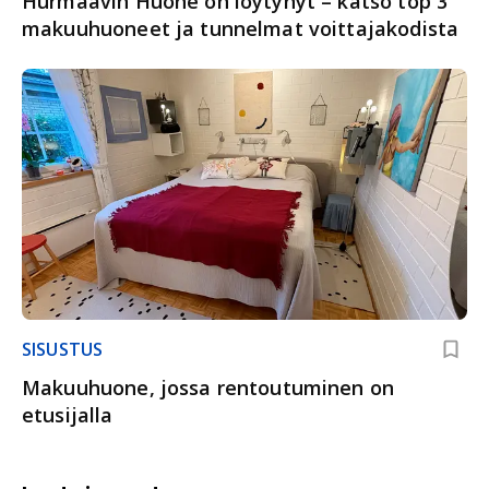
Hurmaavin Huone on löytynyt – katso top 3
makuuhuoneet ja tunnelmat voittajakodista
SISUSTUS
Makuuhuone, jossa rentoutuminen on
etusijalla