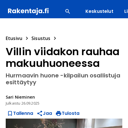
Keskustelut
L
SUOSITUIMMAT
ENERGIA
LVI
MATERIAALI
Etusivu
Sisustus
Villin viidakon rauhaa
makuuhuoneessa
Hurmaavin huone -kilpailun osallistuja
esittäytyy
Sari
Nieminen
Julkaistu
26.09.2025
Tallenna
Jaa
Tulosta