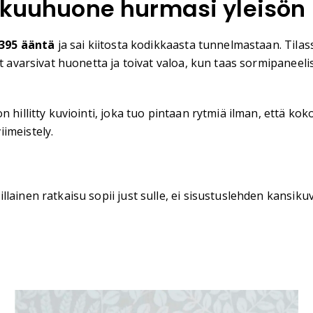
makuuhuone hurmasi yleisön
395 ääntä
ja sai kiitosta kodikkaasta tunnelmastaan. Tilas
at avarsivat huonetta ja toivat valoa, kun taas sormipaneel
n hillitty kuviointi, joka tuo pintaan rytmiä ilman, että k
imeistely.
ainen ratkaisu sopii just sulle, ei sisustuslehden kansikuv