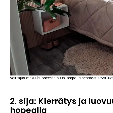
Voittajan makuuhuoneessa puun lämpö ja pehmeät sävyt luov
2. sija: Kierrätys ja luovu
hopealla