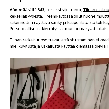
Äänimäärällä
343
, toiseksi sijoittunut,
Tiinan maku
kekseliäisyydestä. Treenikäytössä ollut huone muutt
rakennettiin näyttävä sänky ja kaapelilistoista tuli käy
Persoonallisuus, kierrätys ja huumori näkyvät jokais
Tiinan ratkaisut osoittavat, että sisustaminen ei vaad
mielikuvitusta ja uskallusta käyttää olemassa olevia r