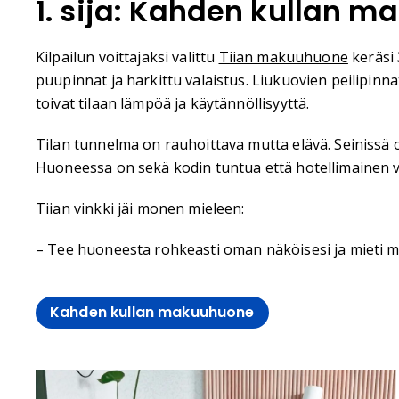
1. sija: Kahden kullan 
Kilpailun voittajaksi valittu
Tiian makuuhuone
keräsi
puupinnat ja harkittu valaistus. Liukuovien peilipinn
toivat tilaan lämpöä ja käytännöllisyyttä.
Tilan tunnelma on rauhoittava mutta elävä. Seinissä o
Huoneessa on sekä kodin tuntua että hotellimainen vi
Tiian vinkki jäi monen mieleen:
– Tee huoneesta rohkeasti oman näköisesi ja mieti mill
Kahden kullan makuuhuone