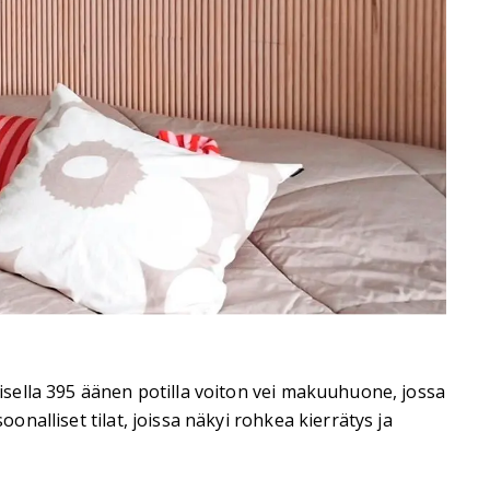
aisella 395 äänen potilla voiton vei makuuhuone, jossa
onalliset tilat, joissa näkyi rohkea kierrätys ja