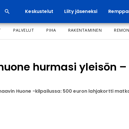
Keskustelut
Liity jäseneksi
Remppa
T
PALVELUT
PIHA
RAKENTAMINEN
REMON
uone hurmasi yleisön –
vin Huone -kilpailussa: 500 euron lahjakortti matkaa 