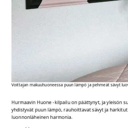
Voittajan makuuhuoneessa puun lämpö ja pehmeät sävyt luov
Hurmaavin Huone -kilpailu on päättynyt, ja yleisön su
yhdistyvät puun lämpö, rauhoittavat sävyt ja harkitut y
luonnonläheinen harmonia.