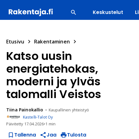
Keskustelut
L
SUOSITUIMMAT
ENERGIA
LVI
MATERIAALI
Etusivu
Rakentaminen
Katso uusin
energiatehokas,
moderni ja ylväs
talomalli Veistos
Tiina
Painokallio
Kaupallinen yhteistyö
Kastelli-Talot Oy
Päivitetty
17.04.2026
•
1 min
Tallenna
Jaa
Tulosta