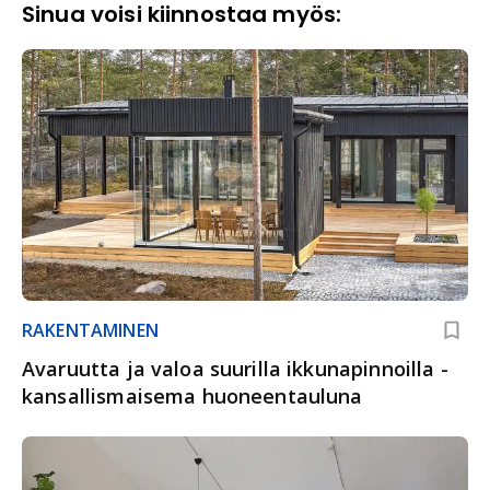
Sinua voisi kiinnostaa myös:
RAKENTAMINEN
Avaruutta ja valoa suurilla ikkuna­pinnoilla -
kansallis­maisema huoneen­tauluna