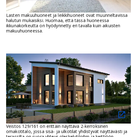
Lasten makuuhuoneet ja leikkihuoneet ovat muunneltavissa
halutun mukaisiksi. Huomaa, että tässä huoneessa
ikkunakorkeutta on hyödynnetty eri tavalla kuin aikuisten
makuuhuoneessa.
Veistos 129/161 on erittäin näyttävä 2-kerroksinen
omakotitalo, jossa sisä- ja ulkotilat yhdistyvät näyttävästi ja
terassilta on suora yhteys oleskelutiloihin ja keittiöön.