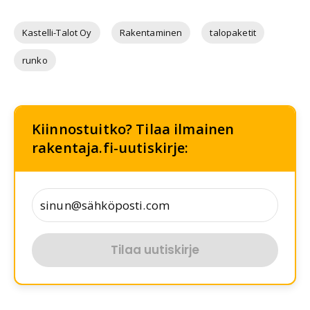
Kastelli-Talot Oy
Rakentaminen
talopaketit
runko
Kiinnostuitko? Tilaa ilmainen
rakentaja.fi-uutiskirje:
Tilaa uutiskirje