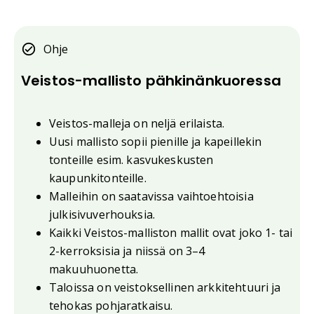
Ohje
Veistos-mallisto pähkinänkuoressa
Veistos-malleja on neljä erilaista.
Uusi mallisto sopii pienille ja kapeillekin
tonteille esim. kasvukeskusten
kaupunkitonteille.
Malleihin on saatavissa vaihtoehtoisia
julkisivuverhouksia.
Kaikki Veistos-malliston mallit ovat joko 1- tai
2-kerroksisia ja niissä on 3–4
makuuhuonetta.
Taloissa on veistoksellinen arkkitehtuuri ja
tehokas pohjaratkaisu.