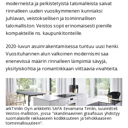
moderneista ja pelkistetyistä talomalleista saivat
rinnalleen uuden vuosikymmenen kunniaksi
juhlavan, veistoksellisen ja toiminnallisen
talomalliston. Veistos sopii erinomaisesti pienille
kompakteille ns. kaupunkitonteille.
2020-luvun asuinrakentamisessa tuntuu uusi henki.
Vuosituhannen alun valkoinen modernismi saa
enenevissä määrin rinnalleen lämpimiä sävyjä,
yksityiskohtia ja romantiikkaan viittaavia vivahteita.
arkTimlin Oy:n arkkitehti SAFA Eevamaria Timlin, suunnitteli
Veistos-malliston, jossa "skandinaavinen graafisuus yhdistyy
suomalaisille rakkaaseen kodikkuuteen ja tehokkaaseen
toiminnallisuuteen".