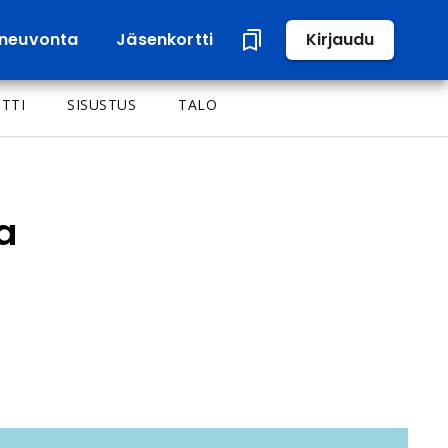
neuvonta
Jäsenkortti
Kirjaudu
TTI
SISUSTUS
TALO
a