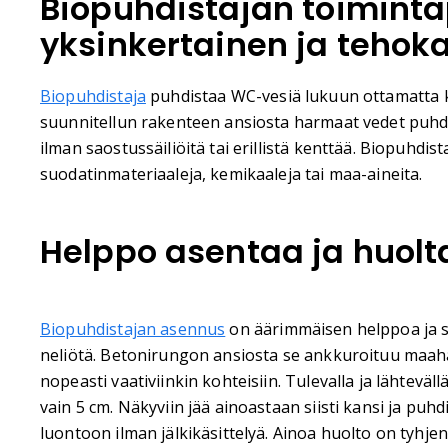
Biopuhdistajan toiminta
yksinkertainen ja tehok
Biopuhdistaja
puhdistaa WC-vesiä lukuun ottamatta ka
suunnitellun rakenteen ansiosta harmaat vedet puhdi
ilman saostussäiliöitä tai erillistä kenttää. Biopuhdist
suodatinmateriaaleja, kemikaaleja tai maa-aineita.
Helppo asentaa ja huolt
Biopuhdistajan asennus
on äärimmäisen helppoa ja se 
neliötä. Betonirungon ansiosta se ankkuroituu maah
nopeasti vaativiinkin kohteisiin. Tulevalla ja lähteväl
vain 5 cm. Näkyviin jää ainoastaan siisti kansi ja puh
luontoon ilman jälkikäsittelyä. Ainoa huolto on tyhje