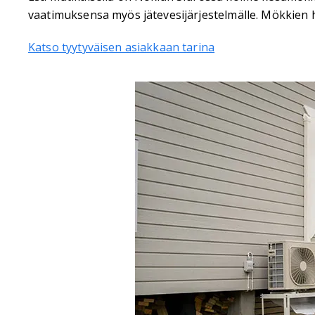
vaatimuksensa myös jätevesijärjestelmälle. Mökkien 
Katso tyytyväisen asiakkaan tarina