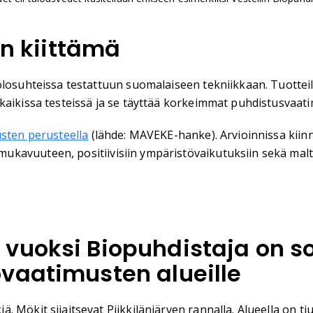
en kiittämä
losuhteissa testattuun suomalaiseen tekniikkaan. Tuotteill
kaikissa testeissä ja se täyttää korkeimmat puhdistusvaat
usten perusteella
(lähde: MAVEKE-hanke). Arvioinnissa kii
avuuteen, positiivisiin ympäristövaikutuksiin sekä maltil
vuoksi Biopuhdistaja on so
vaatimusten alueille
. Mökit sijaitsevat Piikkilänjärven rannalla. Alueella on 