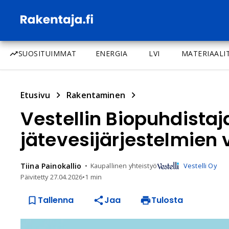
SUOSITUIMMAT
ENERGIA
LVI
MATERIAALI
Etusivu
Rakentaminen
Vestellin Biopuhdistaj
jätevesijärjestelmien 
Tiina
Painokallio
Kaupallinen yhteistyö
Vestelli Oy
Päivitetty
27.04.2026
•
1 min
Tallenna
Jaa
Tulosta