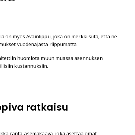
a on myös Avainlippu, joka on merkki siitä, että ne
imukset vuodenajasta riippumatta.
nnitettiin huomiota muun muassa asennuksen
lisiin kustannuksiin.
piva ratkaisu
tiukka ranta-asemakaava, joka asettaa omat