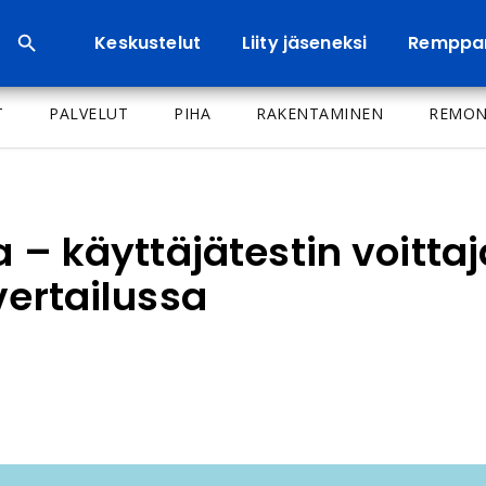
Keskustelut
Liity jäseneksi
Remppa
T
PALVELUT
PIHA
RAKENTAMINEN
REMON
a – käyttäjätestin voittaj
vertailussa