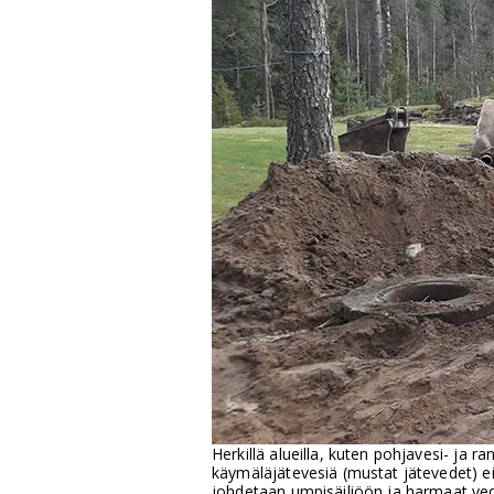
Herkillä alueilla, kuten pohjavesi- ja 
käymäläjätevesiä (mustat jätevedet) e
johdetaan umpisäiliöön ja harmaat vedet