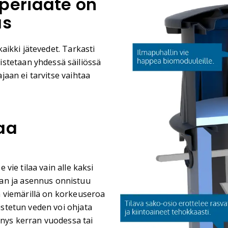
periaate on
as
ikki jätevedet. Tarkasti
stetaan yhdessä säiliössä
ajaan ei tarvitse vaihtaa
aa
vie tilaa vain alle kaksi
an ja asennus onnistuu
lä viemärillä on korkeuseroa
distetun veden voi ohjata
nnys kerran vuodessa tai