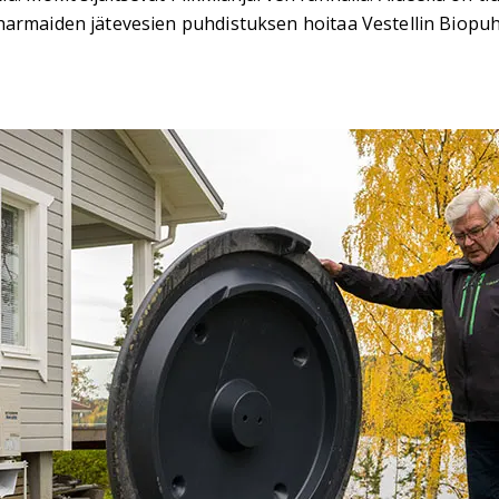
harmaiden jätevesien puhdistuksen hoitaa Vestellin Biopuh