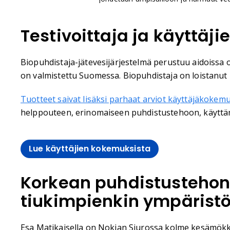
Testivoittaja ja käyttäji
Biopuhdistaja-jätevesijärjestelmä perustuu aidoissa o
on valmistettu Suomessa. Biopuhdistaja on loistanut 
Tuotteet saivat lisäksi parhaat arviot käyttäjäkokem
helppouteen, erinomaiseen puhdistustehoon, käyttämuk
Lue käyttäjien kokemuksista
Korkean puhdistustehon 
tiukimpienkin ympäristö
Esa Matikaisella on Nokian Siurossa kolme kesämökkiä