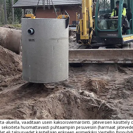
ranta-alueilla, vaaditaan usein kaksoisviemäröinti. Jätevesien käsitte
i sekoiteta huomattavasti puhtaampiin pesuvesiin (harmaat jätevede
 eli talousvedet käsitellään erikseen esimerkiksi Vestellin Biopuhdis