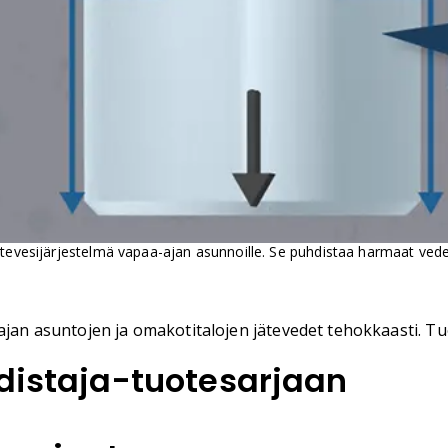
ätevesijärjestelmä vapaa-ajan asunnoille. Se puhdistaa harmaat vedet
jan asuntojen ja omakotitalojen jätevedet tehokkaasti. Tuott
hdistaja-tuotesarjaan