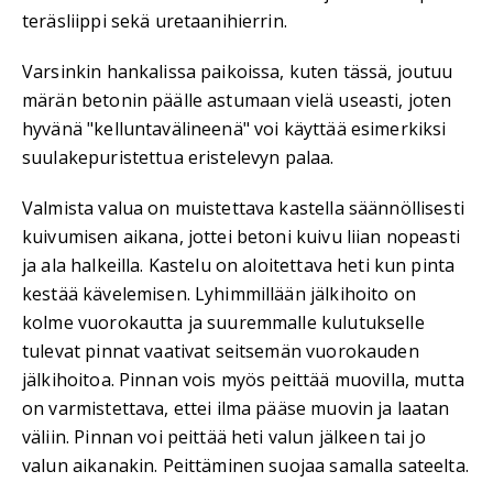
teräsliippi sekä uretaanihierrin.
Varsinkin hankalissa paikoissa, kuten tässä, joutuu
märän betonin päälle astumaan vielä useasti, joten
hyvänä "kelluntavälineenä" voi käyttää esimerkiksi
suulakepuristettua eristelevyn palaa.
Valmista valua on muistettava kastella säännöllisesti
kuivumisen aikana, jottei betoni kuivu liian nopeasti
ja ala halkeilla. Kastelu on aloitettava heti kun pinta
kestää kävelemisen. Lyhimmillään jälkihoito on
kolme vuorokautta ja suuremmalle kulutukselle
tulevat pinnat vaativat seitsemän vuorokauden
jälkihoitoa. Pinnan vois myös peittää muovilla, mutta
on varmistettava, ettei ilma pääse muovin ja laatan
väliin. Pinnan voi peittää heti valun jälkeen tai jo
valun aikanakin. Peittäminen suojaa samalla sateelta.