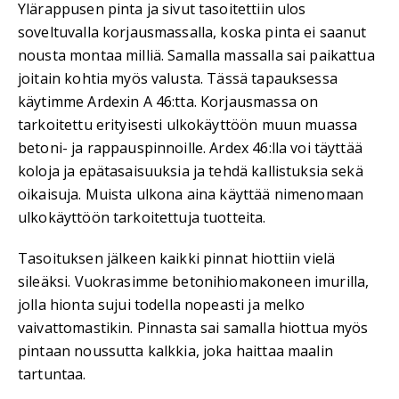
Ylärappusen pinta ja sivut tasoitettiin ulos
soveltuvalla korjausmassalla, koska pinta ei saanut
nousta montaa milliä. Samalla massalla sai paikattua
joitain kohtia myös valusta. Tässä tapauksessa
käytimme Ardexin A 46:tta. Korjausmassa on
tarkoitettu erityisesti ulkokäyttöön muun muassa
betoni- ja rappauspinnoille. Ardex 46:lla voi täyttää
koloja ja epätasaisuuksia ja tehdä kallistuksia sekä
oikaisuja. Muista ulkona aina käyttää nimenomaan
ulkokäyttöön tarkoitettuja tuotteita.
Tasoituksen jälkeen kaikki pinnat hiottiin vielä
sileäksi. Vuokrasimme betonihiomakoneen imurilla,
jolla hionta sujui todella nopeasti ja melko
vaivattomastikin. Pinnasta sai samalla hiottua myös
pintaan noussutta kalkkia, joka haittaa maalin
tartuntaa.