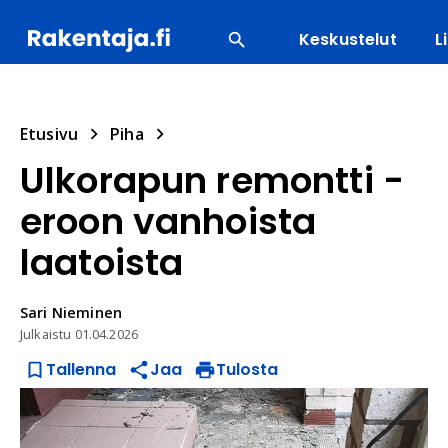
Keskustelut
L
SUOSITUIMMAT
ENERGIA
LVI
MATERIAALI
Etusivu
Piha
Ulkorapun remontti -
eroon vanhoista
laatoista
Sari
Nieminen
Julkaistu
01.04.2026
Tallenna
Jaa
Tulosta