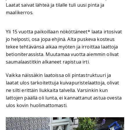
Laatat saivat lähteä ja tilalle tuli uusi pinta ja
maalikerros.
Yli 15 vuotta paikoillaan nököttäneet* laata irtosivat
jo helposti, osa jopa ehjinä. Alta puskeva kosteus
tekee tehtävänsä aikaa myöten ja irroittaa laattoja
betioniterassista. Muutamaa vuotta aiemmin olivat
saumalaastitkin alkaneet rapistua irti.
Vaikka näissäkin laatoissa oli pintastruktuuri ja
laatat ulos tarkoitettuja kuivapuristelaattoja, olivat
ne silti erittäin liukkaita talvella. Varsinkin kun
lattojen päällä oli lunta, ei kannattanut astua ovesta
ulos kovin huolimattomasti.