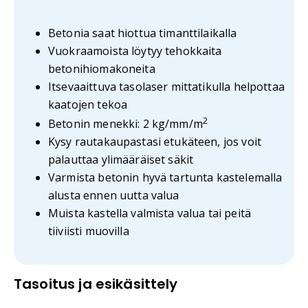
Betonia saat hiottua timanttilaikalla
Vuokraamoista löytyy tehokkaita
betonihiomakoneita
Itsevaaittuva tasolaser mittatikulla helpottaa
kaatojen tekoa
2
Betonin menekki: 2 kg/mm/m
Kysy rautakaupastasi etukäteen, jos voit
palauttaa ylimääräiset säkit
Varmista betonin hyvä tartunta kastelemalla
alusta ennen uutta valua
Muista kastella valmista valua tai peitä
tiiviisti muovilla
Tasoitus ja esikäsittely