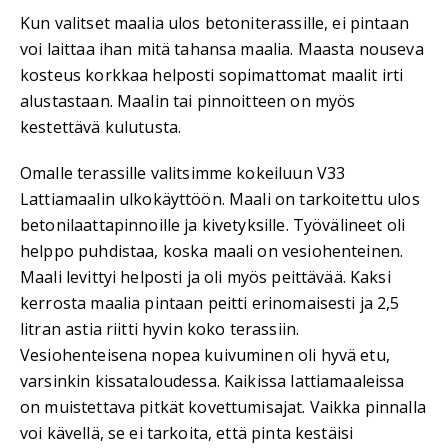
Kun valitset maalia ulos betoniterassille, ei pintaan
voi laittaa ihan mitä tahansa maalia. Maasta nouseva
kosteus korkkaa helposti sopimattomat maalit irti
alustastaan. Maalin tai pinnoitteen on myös
kestettävä kulutusta.
Omalle terassille valitsimme kokeiluun V33
Lattiamaalin ulkokäyttöön. Maali on tarkoitettu ulos
betonilaattapinnoille ja kivetyksille. Työvälineet oli
helppo puhdistaa, koska maali on vesiohenteinen.
Maali levittyi helposti ja oli myös peittävää. Kaksi
kerrosta maalia pintaan peitti erinomaisesti ja 2,5
litran astia riitti hyvin koko terassiin.
Vesiohenteisena nopea kuivuminen oli hyvä etu,
varsinkin kissataloudessa. Kaikissa lattiamaaleissa
on muistettava pitkät kovettumisajat. Vaikka pinnalla
voi kävellä, se ei tarkoita, että pinta kestäisi