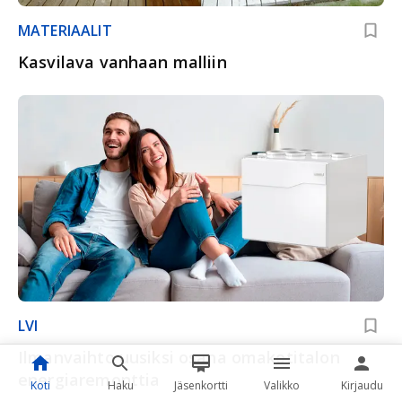
MATERIAALIT
Kasvilava vanhaan malliin
LVI
Ilmanvaihto uusiksi osana omakotitalon
energiaremonttia
Koti
Haku
Jäsenkortti
Valikko
Kirjaudu