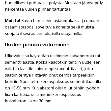
huolellisesti puhtaaksi pölystä. Alustaan jäänyt pöly
heikentää uuden pinnan tartuntaa.
Muista!
Käytä hiomiseen asianmukaisia ja omaan
osaamistasoosi soveltuvia koneita sekä muista
suojata itsesi asianmukaisilla suojaimilla.
Uuden pinnan valaminen
Ulkovaluissa käytetään useimmin kuivabetonia tai
sementtilaastia. Koska kaadotkin tehtiin uudelleen,
valittiin laastiksi hienompi sementtilaasti, jotta
saatiin tehtyä riittävän ohut kerros tarpeellisiin
kohtiin. Suositeltu kerrospaksuus sementtilaastilla
on 10-50 mm. Kuivabetoni olisi ollut tähän työhön
liian karkeaa, sillä minimikerrospaksuus
kuivabetonilla on 30 mm.