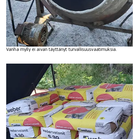
Vanha mylly ei aivan täyttänyt turvallisuusvaatimuksia.