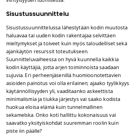
viihtyisyyden luomisessa.
Sisustussuunnittelu
Sisustussuunnittelussa lähestytään kodin muutosta
haluavaa tai uuden kodin rakentajaa selvittäen
mieltymykset ja toiveet kuin myös taloudelliset sekä
ajankäytön resurssit toteutukseen.
Suunnitteluvaiheessa on hyvä kuunnella kaikkia
kodin käyttäjiä, jotta arjen toiminnoista saadaan
sujuvia. Eri perheenjäsenillä huomioonotettavien
asioiden painotus voi olla erilainen; ajaako tyylikkyys
käytännöllisyyden yli, vaaditaanko askeettista
minimalismia ja tiukka järjestys vai saako kodista
huokua eloisa elämä kuin tunnelmallinen
sekamelska. Onko koti hallittu kokonaisuus vai
saavatko yksityiskohdat suuremman roolin kuin
piste iin päälle?