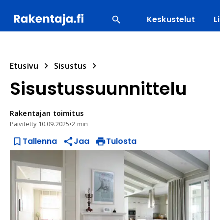
Keskustelut
L
SUOSITUIMMAT
ENERGIA
LVI
MATERIAALI
Etusivu
Sisustus
Sisustussuunnittelu
Rakentajan
toimitus
Päivitetty
10.09.2025
•
2 min
Tallenna
Jaa
Tulosta