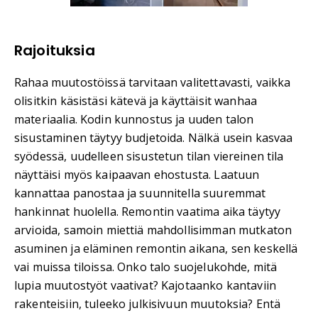
Rajoituksia
Rahaa muutostöissä tarvitaan valitettavasti, vaikka
olisitkin käsistäsi kätevä ja käyttäisit wanhaa
materiaalia. Kodin kunnostus ja uuden talon
sisustaminen täytyy budjetoida. Nälkä usein kasvaa
syödessä, uudelleen sisustetun tilan viereinen tila
näyttäisi myös kaipaavan ehostusta. Laatuun
kannattaa panostaa ja suunnitella suuremmat
hankinnat huolella. Remontin vaatima aika täytyy
arvioida, samoin miettiä mahdollisimman mutkaton
asuminen ja eläminen remontin aikana, sen keskellä
vai muissa tiloissa. Onko talo suojelukohde, mitä
lupia muutostyöt vaativat? Kajotaanko kantaviin
rakenteisiin, tuleeko julkisivuun muutoksia? Entä