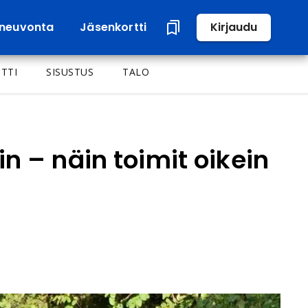
neuvonta
Jäsenkortti
Kirjaudu
TTI
SISUSTUS
TALO
n – näin toimit oikein