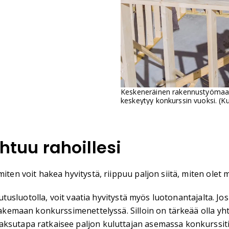
Keskeneräinen rakennustyömaa vo
keskeytyy konkurssin vuoksi. (K
ahtuu rahoillesi
iten voit hakea hyvitystä, riippuu paljon siitä, miten olet
ulutusluotolla, voit vaatia hyvitystä myös luotonantajalta. J
 hakemaan konkurssimenettelyssä. Silloin on tärkeää olla y
aksutapa ratkaisee paljon kuluttajan asemassa konkurssiti