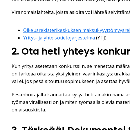
Viranomaislähteitä, joista asioita voi lähteä selvittäm
Oikeusrekisterikeskuksen maksukyvyttömyysrek
Yritys- ja yhteisötietojärjestelmä
(YTJ)
2. Ota heti yhteys konk
Kun yritys asetetaan konkurssiin, se menettää määr
on tärkeää oikaista yksi yleinen väärinkäsitys: urak
vai ei. Jos pesä sitoutuu sopimukseen ja asettaa hyv
Pesänhoitajalta kannattaa kysyä heti ainakin nämä as
työmaa virallisesti on ja miten työmaalla olevia materi
omaisuuskiista.