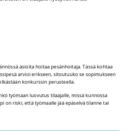
nnössä asioita hoitaa pesänhoitaja. Tässä kohtaa
urssipesä arvioi erikseen, sitoutuuko se sopimukseen
elkästään konkurssin perusteella.
nkö työmaan luovutus tilaajalle, missä kunnossa
i on riski, että työmaalle jää epäselvä tilanne tai