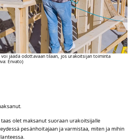
i jäädä odottavaan tilaan, jos urakoitsijan toiminta
uva: Envato)
 maksanut.
os taas olet maksanut suoraan urakoitsijalle
hteydessä pesänhoitajaan ja varmistaa, miten ja mihin
lanteessa.