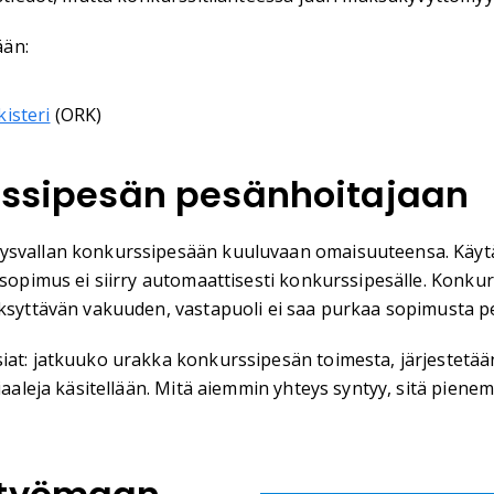
ään:
isteri
(ORK)
urssipesän pesänhoitajaan
äysvallan konkurssipesään kuuluvaan omaisuuteensa. Käytä
kasopimus ei siirry automaattisesti konkurssipesälle. Konk
äksyttävän vakuuden, vastapuoli ei saa purkaa sopimusta p
iat: jatkuuko urakka konkurssipesän toimesta, järjestetää
aaleja käsitellään. Mitä aiemmin yhteys syntyy, sitä pienemp