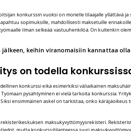
sijan konkurssin vuoksi on monelle tilaajalle yllättävä ja
ä tapahtuu sopimuksille, mahdollisesti maksetuille ennakoill
työmaalle ilman selkeää vastuuhenkilöä. On kuitenkin olema
n jälkeen, keihin viranomaisiin kannattaa oll
ritys on todella konkurssiss
ellinen konkurssi eikä esimerkiksi väliaikainen maksuhäiri
tu. Työmaan pysähtyminen ei vielä tarkoita konkurssia. Yrityk
ä. Siksi ensimmäinen askel on tarkistaa, onko käräjäoikeus 
rekisterikeskuksen maksukyvyttömyysrekisteri. Rekisteristä
stiedot, mutta konkurssitilanteessa juuri maksukyvyttömyysre