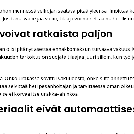
johon mennessä velkojan saatava pitää yleensä ilmoittaa ko
 Jos tämä vaihe jää väliin, tilaaja voi menettää mahdollis
 voivat ratkaista paljon
an olisi pitänyt asettaa ennakkomaksun turvaava vakuus. 
den tarkoitus on suojata tilaajaa juuri silloin, kun työ j
lla. Onko urakassa sovittu vakuudesta, onko siitä annettu
a selvittää heti pesänhoitajan ja tarvittaessa oman oike
ka se ei korvaa itse urakkavahinkoa.
riaalit eivät automaattises