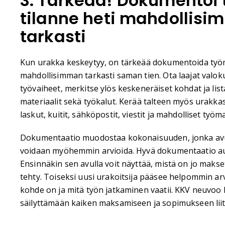
3. Tärkeää! Dokumentoi
tilanne heti mahdollis
tarkasti
Kun urakka keskeytyy, on tärkeää dokumentoida työ
mahdollisimman tarkasti saman tien. Ota laajat valoku
työvaiheet, merkitse ylös keskeneräiset kohdat ja list
materiaalit sekä työkalut. Kerää talteen myös urakk
laskut, kuitit, sähköpostit, viestit ja mahdolliset ty
Dokumentaatio muodostaa kokonaisuuden, jonka avul
voidaan myöhemmin arvioida. Hyvä dokumentaatio au
Ensinnäkin sen avulla voit näyttää, mistä on jo makset
tehty. Toiseksi uusi urakoitsija pääsee helpommin a
kohde on ja mitä työn jatkaminen vaatii. KKV neuvoo 
säilyttämään kaiken maksamiseen ja sopimukseen liit