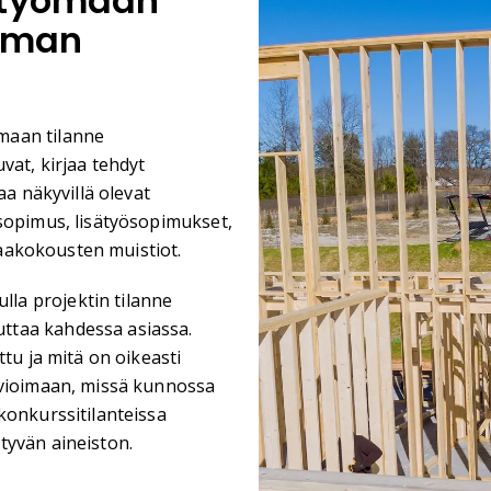
 työmaan
imman
maan tilanne
vat, kirjaa tehdyt
aa näkyvillä olevat
asopimus, lisätyösopimukset,
ömaakokousten muistiot.
la projektin tilanne
ttaa kahdessa asiassa.
tu ja mitä on oikeasti
rvioimaan, missä kunnossa
konkurssitilanteissa
tyvän aineiston.