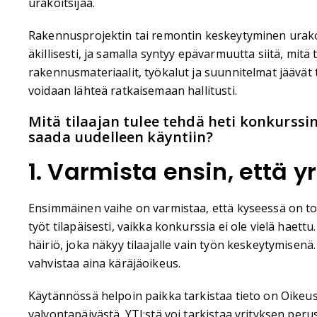
urakoitsijaa.
Rakennusprojektin tai remontin keskeytyminen urakoit
äkillisesti, ja samalla syntyy epävarmuutta siitä, mit
rakennusmateriaalit, työkalut ja suunnitelmat jäävät 
voidaan lähteä ratkaisemaan hallitusti.
Mitä tilaajan tulee tehdä heti konkurssi
saada uudelleen käyntiin?
1. Varmista ensin, että y
Ensimmäinen vaihe on varmistaa, että kyseessä on tod
työt tilapäisesti, vaikka konkurssia ei ole vielä haet
häiriö, joka näkyy tilaajalle vain työn keskeytymisen
vahvistaa aina käräjäoikeus.
Käytännössä helpoin paikka tarkistaa tieto on Oikeus
valvontapäivästä. YTJ:stä voi tarkistaa yrityksen peru