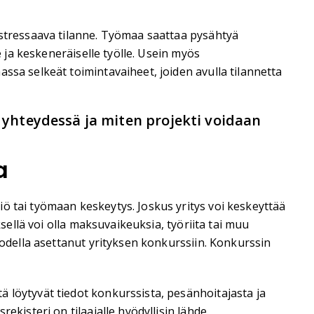
 stressaava tilanne. Työmaa saattaa pysähtyä
e ja keskeneräiselle työlle. Usein myös
ssa selkeät toimintavaiheet, joiden avulla tilannetta
a yhteydessä ja miten projekti voidaan
a
ö tai työmaan keskeytys. Joskus yritys voi keskeyttää
sellä voi olla maksuvaikeuksia, työriita tai muu
todella asettanut yrityksen konkurssiin. Konkurssin
 löytyvät tiedot konkurssista, pesänhoitajasta ja
kisteri on tilaajalle hyödyllisin lähde.