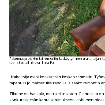
Rakennusprojektin tai remontin keskeytyminen urakoitsijan konk
toimintamalli. (Kuva: Tiina P.)
Urakoitsija meni konkurssiin kesken remontin. Työmaa
tapahtuu jo maksetuille rahoille ja saako remontin en
Tilanne on hankala, mutta ei toivoton. Olennaista on 
konkurssipesän kanta sopimukseen, dokumentoidaan t