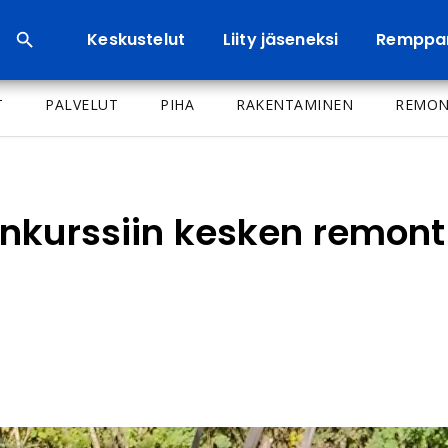
Keskustelut
Liity jäseneksi
Remppa
T
PALVELUT
PIHA
RAKENTAMINEN
REMON
nkurssiin kesken remonti