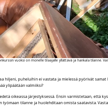
urssin vuoksi on monelle tilaajalle yllättävä ja hankala tilanne. Va
 hiljeni, puheluihin ei vastata ja mielessä pyörivät samat
ää ylipäätään valmiiksi?
edetä oikeassa järjestyksessä. Ensin varmistetaan, että kys
yömaan tilanne ja huolehditaan omista saatavista. Vasta