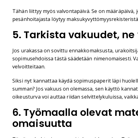
Tähän liittyy myös valvontapäivä. Se on määräpäivä, 
pesänhoitajasta löytyy maksukyvyttömyysrekisteristä.
5. Tarkista vakuudet, ne
Jos urakassa on sovittu ennakkomaksusta, urakoitsij
sopimusehdoissa tästä säädetään nimenomaisesti. Vakuu
velvoitteitaan.
Siksi nyt kannattaa käydä sopimuspaperit läpi huole
summan? Jos vakuus on olemassa, sen käyttö kannatta
oikeusturva voi auttaa riidan selvittelykuluissa, vaik
6. Työmaalla olevat mate
omaisuutta