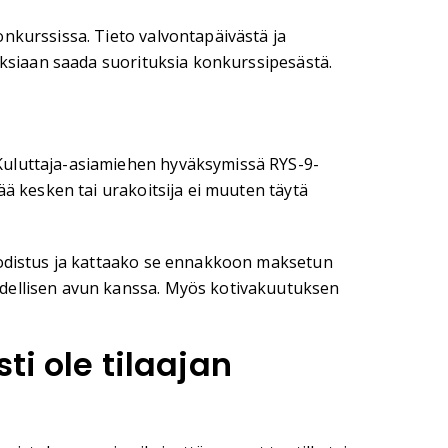
nkurssissa. Tieto valvontapäivästä ja
uuksiaan saada suorituksia konkurssipesästä.
Kuluttaja-asiamiehen hyväksymissä RYS-9-
ää kesken tai urakoitsija ei muuten täytä
 todistus ja kattaako se ennakkoon maksetun
udellisen avun kanssa. Myös kotivakuutuksen
ti ole tilaajan