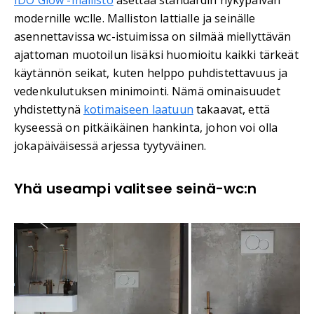
modernille wc:lle. Malliston lattialle ja seinälle
asennettavissa wc-istuimissa on silmää miellyttävän
ajattoman muotoilun lisäksi huomioitu kaikki tärkeät
käytännön seikat, kuten helppo puhdistettavuus ja
vedenkulutuksen minimointi. Nämä ominaisuudet
yhdistettynä
kotimaiseen laatuun
takaavat, että
kyseessä on pitkäikäinen hankinta, johon voi olla
jokapäiväisessä arjessa tyytyväinen.
Yhä useampi valitsee seinä-wc:n