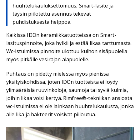
huuhtelukauluksettomuus, Smart-lasite ja
täysin piilotettu asennus tekevät
puhdistuksesta helppoa.
Kaikissa IDOn keramiikkatuotteissa on Smart-
lasituspinnoite, joka hylkii ja estää likaa tarttumasta.
Wc-istuimissa pinnoite ulottuu kulhon sisäpuolella
myös pitkälle vesirajan alapuolelle.
Puhtaus on pidetty mielessä myös pienissä
yksityiskohdissa, joten IDOn tuotteista ei löydy
ylimääräisiä ruuvinkoloja, saumoja tai syviä kulmia,
joihin likaa voisi kertyä. Rimfree®-tekniikan ansiosta
wc-istuimissa ei ole lainkaan huuhtelukaulusta, jonka
alle lika ja bakteerit voisivat piiloutua.