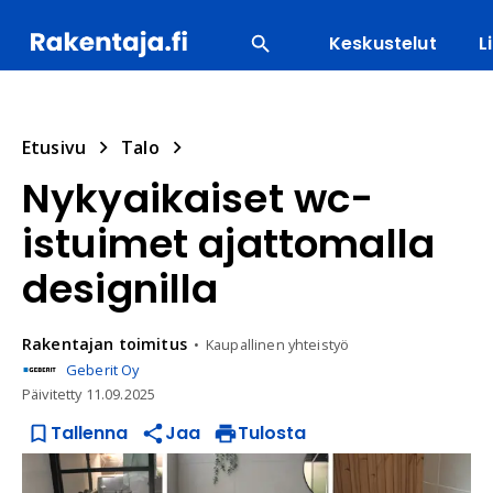
Keskustelut
L
SUOSITUIMMAT
ENERGIA
LVI
MATERIAALI
Etusivu
Talo
Nykyaikaiset wc-
istuimet ajattomalla
designilla
Rakentajan
toimitus
Kaupallinen yhteistyö
Geberit Oy
Päivitetty
11.09.2025
Tallenna
Jaa
Tulosta