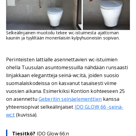
Selkeälinjainen muotoilu tekee wc-istuimesta ajattoman
kauniin ja tyyliltään monenlaisiin kylpyhuoneisiin sopivan.
Perinteisten lattialle asennettavien wc-istuimien
ohella Tuusulan asuntomessuilla nähdään runsaasti
linjakkaan elegantteja seinä-wc:itä, joiden suosio
suomalaiskodeissa on kasvanut tasaisesti viime
vuosien aikana. Esimerkiksi Kontion kohteeseen 25
on asennettu
Geberitin seinäelementtien
kanssa
yhteensopivat selkeälinjaiset
IDO GLOW 66 -seinä-
wc:t
(kuvissa).
Tiesitkö?
IDO Glow 66:n