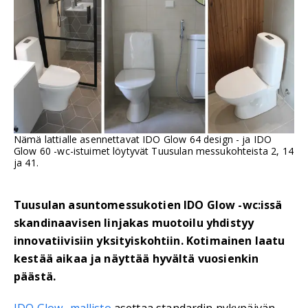
Nämä lattialle asennettavat IDO Glow 64 design - ja IDO
Glow 60 -wc-istuimet löytyvät Tuusulan messukohteista 2, 14
ja 41.
Tuusulan asuntomessukotien IDO Glow -wc:issä
skandinaavisen linjakas muotoilu yhdistyy
innovatiivisiin yksityiskohtiin. Kotimainen laatu
kestää aikaa ja näyttää hyvältä vuosienkin
päästä.
IDO Glow -mallisto
asettaa standardin nykypäivän